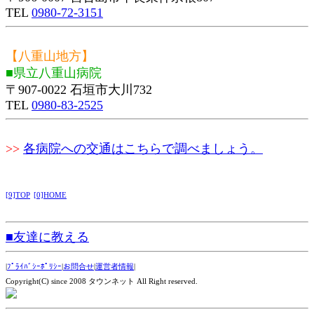
TEL
0980-72-3151
【八重山地方】
■県立八重山病院
〒907-0022 石垣市大川732
TEL
0980-83-2525
>>
各病院への交通はこちらで調べましょう。
[9]TOP
[0]HOME
■友達に教える
|
ﾌﾟﾗｲﾊﾞｼｰﾎﾟﾘｼｰ
|
お問合せ
|
運営者情報
|
Copyright(C) since 2008 タウンネット All Right reserved.