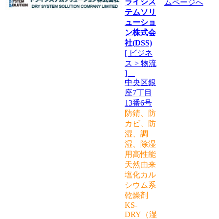
ライシス
テムソリ
ューショ
ン株式会
社(DSS)
[ ビジネ
ス > 物流
]
中央区銀
座7丁目
13番6号
防錆、防
カビ、防
湿、調
湿、除湿
用高性能
天然由来
塩化カル
シウム系
乾燥剤
KS-
DRY（湿