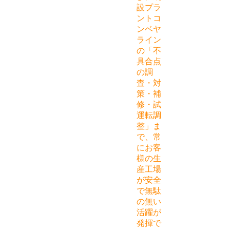
設プラ
ントコ
ンベヤ
ライン
の「不
具合点
の調
査・対
策・補
修・試
運転調
整」ま
で、常
にお客
様の生
産工場
が安全
で無駄
の無い
活躍が
発揮で