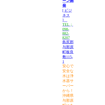
ーン開
発
[ ビジ
ネス
]
TEL；
098-
882-
8207
島尻郡
与那原
町板良
敷115-
1
安心で
安全な
水は浄
水器サ
ーバー
から！
沖縄県
与那原