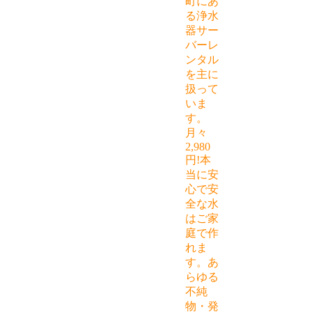
町にあ
る浄水
器サー
バーレ
ンタル
を主に
扱って
いま
す。
月々
2,980
円!本
当に安
心で安
全な水
はご家
庭で作
れま
す。あ
らゆる
不純
物・発