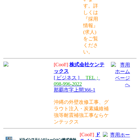
す。詳
しくは
『採用
情報』
(求人)
をご覧
くださ
い。
[Cool!]
株式会社ケンテ
ックス
[ ビジネス ]
TEL；
098-996-2022
那覇市字上間366-1
沖縄の外壁改修工事、グ
ラウト注入・炭素繊維補
強等耐震補強工事ならケ
ンテックス
[Cool!]
ド