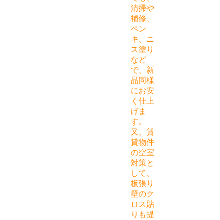
清掃や
補修、
ペン
キ、ニ
ス塗り
など
で、新
品同様
にお安
く仕上
げま
す。
又、賃
貸物件
の空室
対策と
して、
板張り
壁のク
ロス貼
りも提