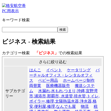
PC用表示
キーワード検索
ビジネス - 検索結果
カテゴリー検索
「ビジネス」
での検索結果
さらに絞り込む
はんこ
イベント
ケータリング
バ
ーチャルオフィス・レンタルオフィ
ス
ベビー用品
ホームページ制作
両替業
医療機器販売
搬送システ
サブカテゴ
ム
水漏れ,水もれ,つまり,沖縄,宜野湾
リー
市,浦添市,那覇市, 水道管,排水管,トイレ,
ボイラー,修理,太陽熱温水器,浄水器,格
安,便利屋,修理,なんでも屋
物流
税