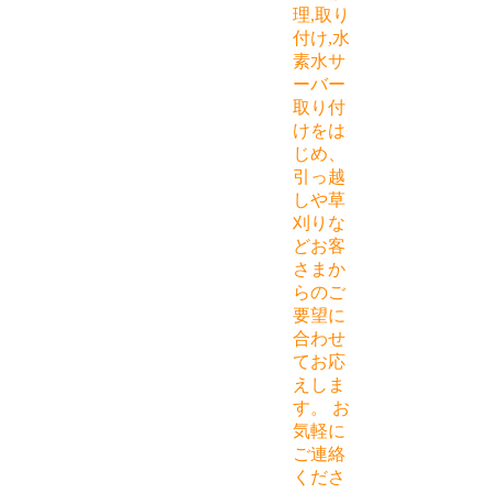
理,取り
付け,水
素水サ
ーバー
取り付
けをは
じめ、
引っ越
しや草
刈りな
どお客
さまか
らのご
要望に
合わせ
てお応
えしま
す。 お
気軽に
ご連絡
くださ