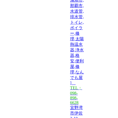
浦添市,
那覇市,
水道管,
排水管,
トイレ,
ボイラ
ー,修
理,太陽
熱温水
器,浄水
器,格
安,便利
屋,修
理,なん
でも屋
]
TEL；
098-
898-
6628
宜野湾
市伊佐