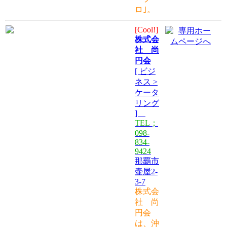
ロ｣。
[Cool!]
株式会
社 尚
円会
[ ビジ
ネス >
ケータ
リング
]
TEL；
098-
834-
9424
那覇市
壷屋2-
3-7
株式会
社 尚
円会
は、沖