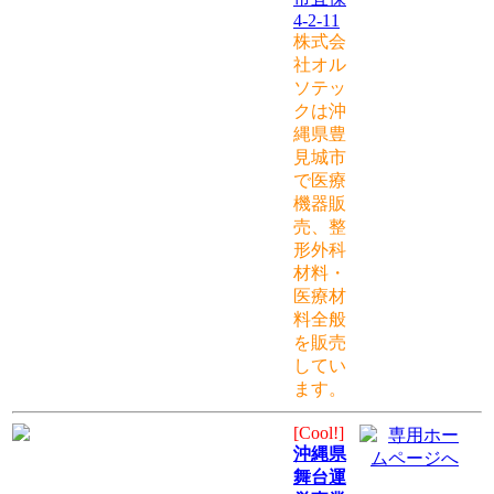
4-2-11
株式会
社オル
ソテッ
クは沖
縄県豊
見城市
で医療
機器販
売、整
形外科
材料・
医療材
料全般
を販売
してい
ます。
[Cool!]
沖縄県
舞台運