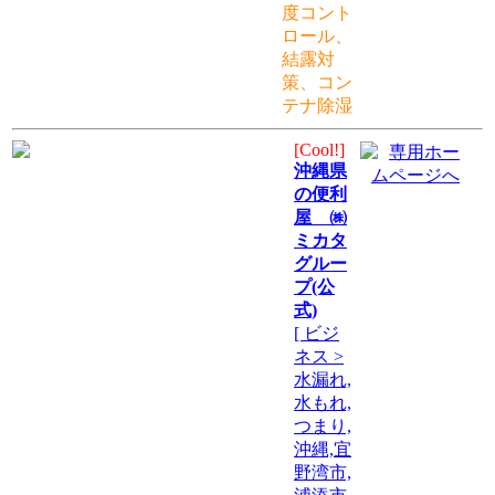
度コント
ロール、
結露対
策、コン
テナ除湿
[Cool!]
沖縄県
の便利
屋 ㈱
ミカタ
グルー
プ(公
式)
[ ビジ
ネス >
水漏れ,
水もれ,
つまり,
沖縄,宜
野湾市,