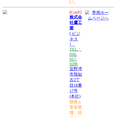
い。
[Cool!]
株式会
社鷹工
業
[ ビジ
ネス
]
TEL；
098-
917-
0286
宜野湾
市我如
古2丁
目18番
17号
(本社)
技術と
安全管
理 目