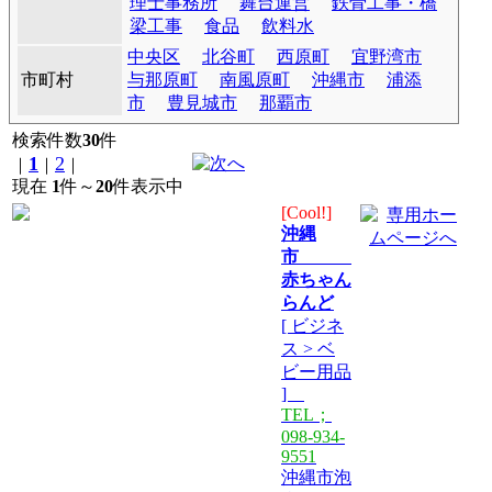
理士事務所
舞台運営
鉄骨工事・橋
梁工事
食品
飲料水
中央区
北谷町
西原町
宜野湾市
市町村
与那原町
南風原町
沖縄市
浦添
市
豊見城市
那覇市
検索件数
30
件
1
2
｜
｜
｜
現在
1
件～
20
件表示中
[Cool!]
沖縄
市
赤ちゃん
らんど
[ ビジネ
ス > ベ
ビー用品
]
TEL；
098-934-
9551
沖縄市泡