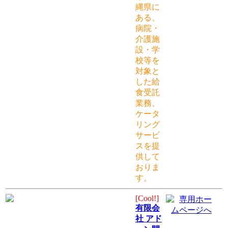
縄県に
ある、
病院・
介護施
設・学
校等を
対象と
した給
食受託
業務、
ケータ
リング
サービ
スを提
供して
おりま
す。
[Cool!]
有限会
社 アド