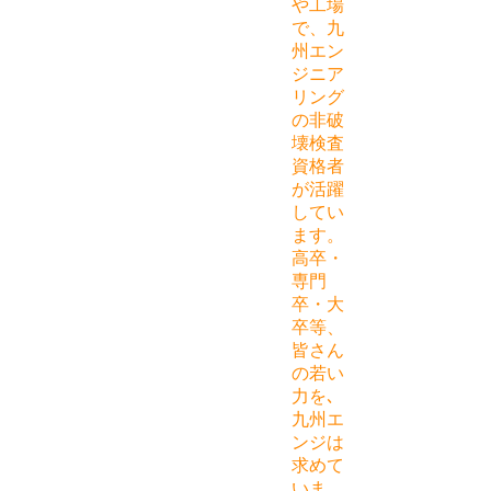
や工場
で、九
州エン
ジニア
リング
の非破
壊検査
資格者
が活躍
してい
ます。
高卒・
専門
卒・大
卒等、
皆さん
の若い
力を､
九州エ
ンジは
求めて
いま