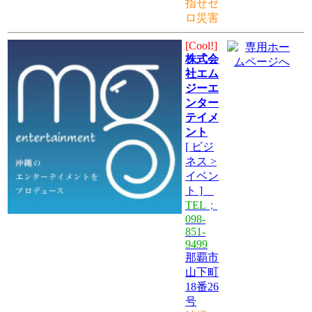
指せゼ
ロ災害
[Cool!]
株式会
社エム
ジーエ
ンター
テイメ
ント
[ ビジ
ネス >
イベン
ト ]
TEL；
098-
851-
9499
那覇市
山下町
18番26
号