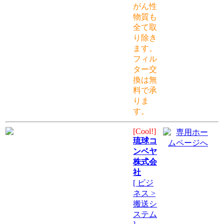
がん性
物質も
全て取
り除き
ます。
フィル
ター交
換は無
料で承
りま
す。
[Cool!]
琉球コ
ンベヤ
株式会
社
[ ビジ
ネス >
搬送シ
ステム