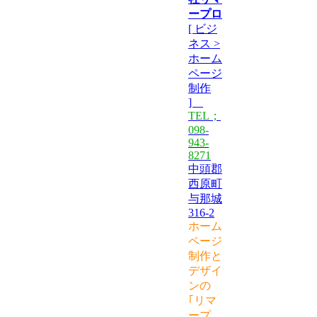
ープロ
[ ビジ
ネス >
ホーム
ページ
制作
]
TEL；
098-
943-
8271
中頭郡
西原町
与那城
316-2
ホーム
ページ
制作と
デザイ
ンの
｢リマ
ープ