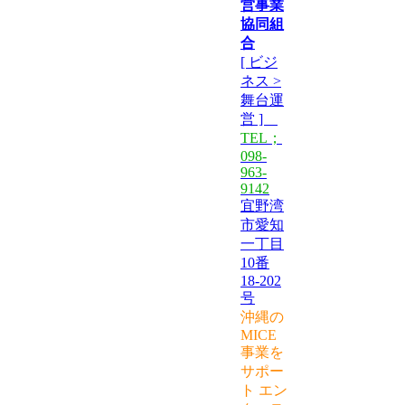
営事業
協同組
合
[ ビジ
ネス >
舞台運
営 ]
TEL；
098-
963-
9142
宜野湾
市愛知
一丁目
10番
18-202
号
沖縄の
MICE
事業を
サポー
ト エン