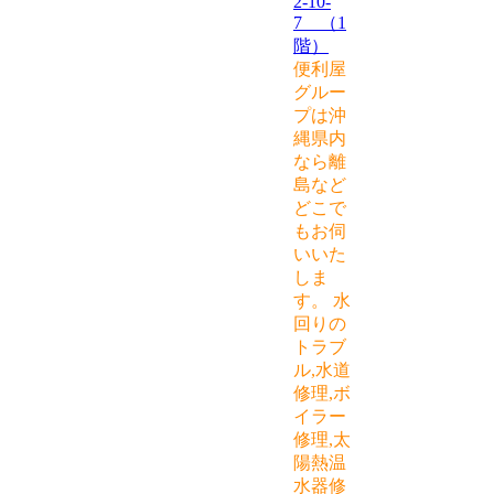
2-10-
7 （1
階）
便利屋
グルー
プは沖
縄県内
なら離
島など
どこで
もお伺
いいた
しま
す。 水
回りの
トラブ
ル,水道
修理,ボ
イラー
修理,太
陽熱温
水器修