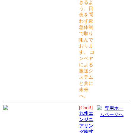
きるよ
う、日
夜を問
わず緊
急体制
で取り
組んで
おりま
す。 コ
ンベヤ
による
搬送シ
ステム
と共に
未来
へ。
[Cool!]
九州エ
ンジニ
アリン
グ株式