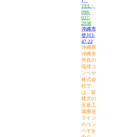
]
TEL；
098-
937-
2938
沖縄市
登川3-
47-22
沖縄県
沖縄市
所在の
琉球コ
ンベヤ
株式会
社で
は、皆
様方の
生産工
場搬送
ライン
のコン
ベヤを