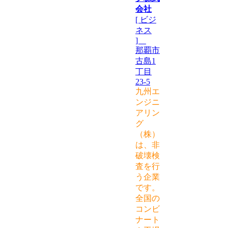
会社
[ ビジ
ネス
]
那覇市
古島1
丁目
23-5
九州エ
ンジニ
アリン
グ
（株）
は、非
破壊検
査を行
う企業
です。
全国の
コンビ
ナート