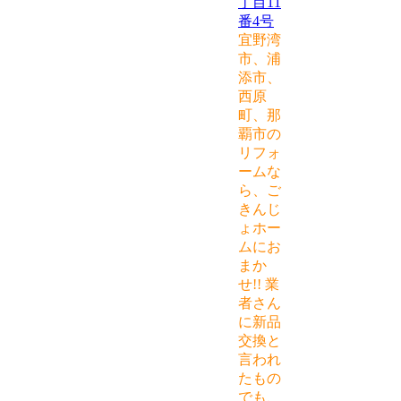
丁目11
番4号
宜野湾
市、浦
添市、
西原
町、那
覇市の
リフォ
ームな
ら、ご
きんじ
ょホー
ムにお
まか
せ!! 業
者さん
に新品
交換と
言われ
たもの
でも、