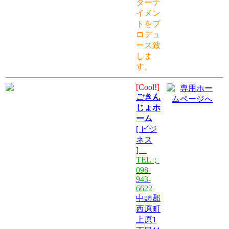
ターテ
イメン
トをプ
ロデュ
ース致
しま
す。
[Cool!]
ごきん
じょホ
ーム
[ ビジ
ネス
]
TEL；
098-
943-
6622
中頭郡
西原町
上原1