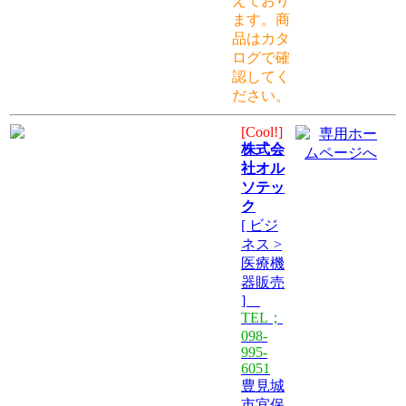
えており
ます。商
品はカタ
ログで確
認してく
ださい。
[Cool!]
株式会
社オル
ソテッ
ク
[ ビジ
ネス >
医療機
器販売
]
TEL；
098-
995-
6051
豊見城
市宜保