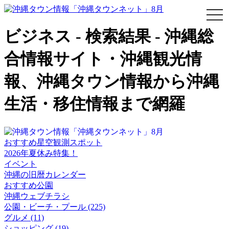
togg
navi
ビジネス - 検索結果 - 沖縄総
合情報サイト・沖縄観光情
報、沖縄タウン情報から沖縄
生活・移住情報まで網羅
おすすめ星空観測スポット
2026年夏休み特集！
イベント
沖縄の旧暦カレンダー
おすすめ公園
沖縄ウェブチラシ
公園・ビーチ・プール (225)
グルメ (11)
ショッピング (19)