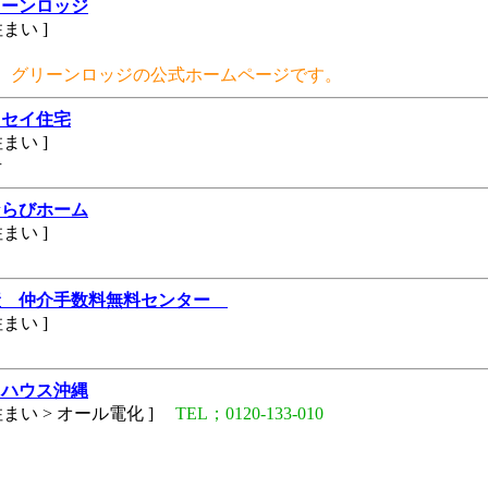
リーンロッジ
住まい ]
 グリーンロッジの公式ホームページです。
ッセイ住宅
住まい ]
号
ならびホーム
住まい ]
産 仲介手数料無料センター
住まい ]
コハウス沖縄
まい > オール電化 ]
TEL；0120-133-010