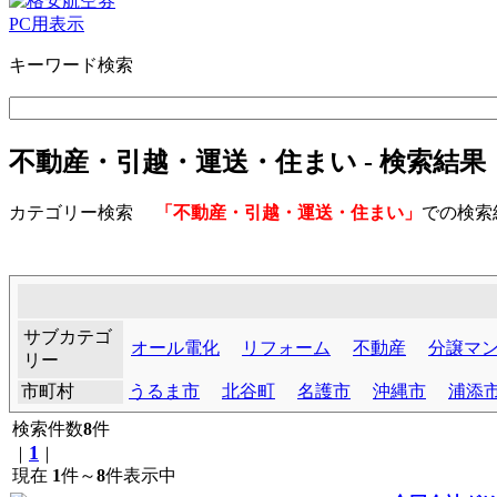
PC用表示
キーワード検索
不動産・引越・運送・住まい - 検索結果
カテゴリー検索
「不動産・引越・運送・住まい」
での検
サブカテゴ
オール電化
リフォーム
不動産
分譲マ
リー
市町村
うるま市
北谷町
名護市
沖縄市
浦添
検索件数
8
件
1
｜
｜
現在
1
件～
8
件表示中