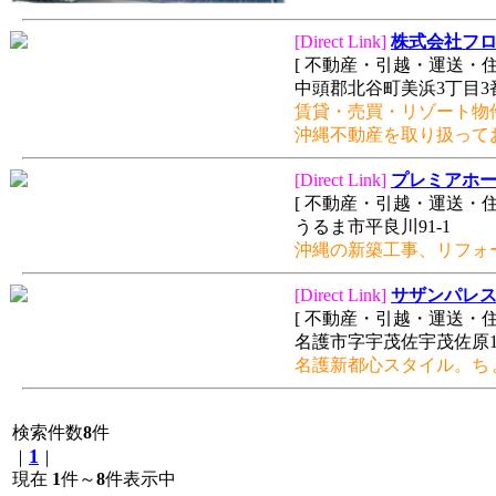
[Direct Link]
株式会社フ
[ 不動産・引越・運送・住
中頭郡北谷町美浜3丁目3
賃貸・売買・リゾート物
沖縄不動産を取り扱って
[Direct Link]
プレミアホ
[ 不動産・引越・運送・住
うるま市平良川91-1
沖縄の新築工事、リフォ
[Direct Link]
サザンパレ
[ 不動産・引越・運送・住
名護市字宇茂佐宇茂佐原10
名護新都心スタイル。ち
検索件数
8
件
1
｜
｜
現在
1
件～
8
件表示中