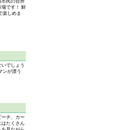
覇市民の台所
場です！ 鮮
で楽しめま
ないでしょう
マンが漂う
。
ビーチ、カー
にはたくさん
トを見ながら