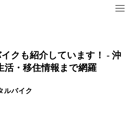
togg
navi
クも紹介しています！ - 沖
生活・移住情報まで網羅
タルバイク