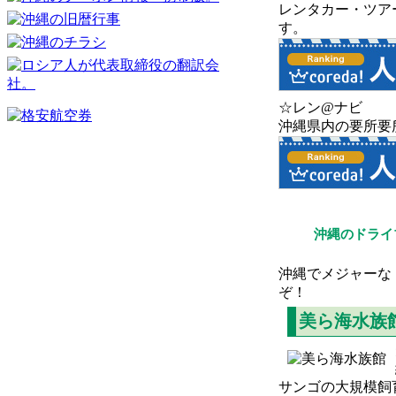
レンタカー・ツア
す。
☆レン@ナビ
沖縄県内の要所要
沖縄のドライ
沖縄でメジャーな
ぞ！
美ら海水族
サンゴの大規模飼