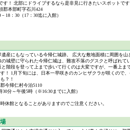
です！ 北部にドライブするなら是非見に行きたいスポットです
郡本部町字石川424
－18：30（17：30迄に入館）
界遺産にもなっている今帰仁城跡。 広大な敷地面積に周囲を山
線の城壁に守られた今帰仁城は、難攻不落のグスクと呼ばれて
坂と階段を登って上まで歩いて行くのは大変ですが、一番上ま
す！ 1月下旬には、日本一早咲きのカンヒザクラが咲くので、
かも？！
郡今帰仁村今泊5110
30分～午後5時（※16:30までに入館）
休
臨時休館となることがありますのでご注意ください。
場