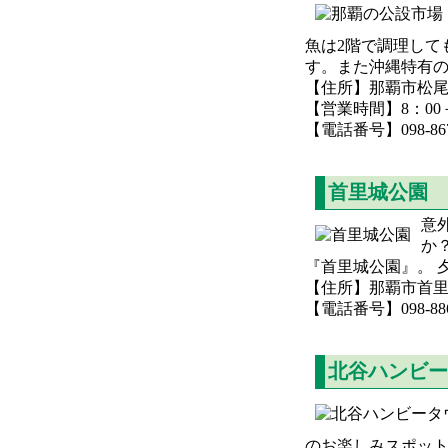
魚は2階で調理して
す。また沖縄特有
【住所】那覇市松尾2-
【営業時間】8：00－
【電話番号】098-867
首里城公園
意
か
『首里城公園』。 
【住所】那覇市首里金
【電話番号】098-886
北谷ハンビー
のお楽しみスポット