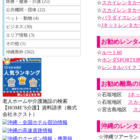
医療・健康・介護 (25)
☆
スカイレンタカ
☆
スカイレンタカ
公共機関・団体 (22)
☆
パラダイスレン
ペット・動物 (4)
☆
Jネットレンタカ
ビジネス (30)
エリア情報 (3)
お勧めレンタ
その他 (1)
☆
ルート66
沖縄県外 (562)
☆
ホンダSPORTS
☆
レンタルバイク 
お勧め離島の
☆石垣地区
Jネ
老人ホームや介護施設の検索
☆石垣地区
スカ
【HOME’S介護】資料請求（株式
☆宮古島地区
ス
会社ネクスト）
沖縄のレンタ
☆沖縄ツアーラン