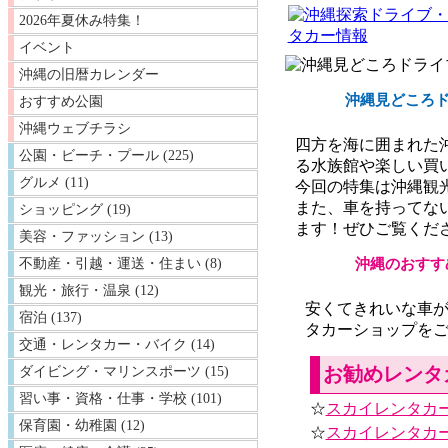
2026年夏休み特集！
イベント
沖縄の旧暦カレンダー
沖縄見どころ
おすすめ公園
沖縄ウェブチラシ
四方を海に囲まれた
公園・ビーチ・プール (225)
る水族館や楽しい買
グルメ (11)
今回の特集は沖縄観
また、車を持ってな
ショッピング (19)
ます！ぜひご覧くだ
美容・ファッション (13)
沖縄のおすす
不動産・引越・運送・住まい (8)
観光・旅行・温泉 (12)
安くてきれいな車
宿泊 (137)
タカーショップをご
交通・レンタカー・バイク (14)
お勧めレンタ
ダイビング・マリンスポーツ (15)
習い事・資格・仕事・学校 (101)
☆
スカイレンタカ
保育園・幼稚園 (12)
☆
スカイレンタカー