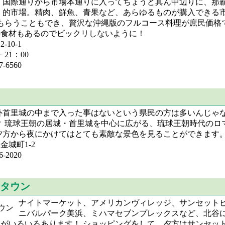
国際通りから市場本通りに入ってちょうど真ん中辺りに、那
的市場。精肉、鮮魚、青果など、あらゆるものが購入できる市
もらうこともでき、贅沢な沖縄版のフルコース料理が庶民価格
の食材もあるのでビックリしないように！
10-1
21：00
-6560
外首里城の中まで入った事はないという県民の方は多いんじゃ
？ 琉球王朝の居城・首里城を中心に広がる、琉球王朝時代のロ
夕方から夜にかけてはとても素敵な景色を見ることができます
城町1-2
-2020
タウン
ナイトマーケット、アメリカンヴィレッジ、サンセット
ニバルパーク美浜、ミハマセブンプレックスなど、北谷
がいろいろあります！ ショッピングをして、夕方はサンセッ