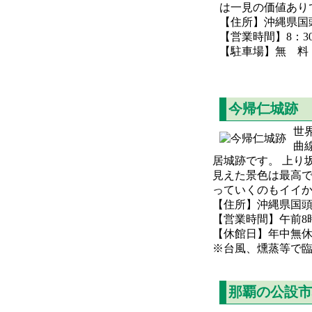
は一見の価値あり
【住所】沖縄県国頭
【営業時間】8：30
【駐車場】無 料
今帰仁城跡
世
曲
居城跡です。 上り
見えた景色は最高で
っていくのもイイ
【住所】沖縄県国頭
【営業時間】午前8時
【休館日】年中無
※台風、燻蒸等で
那覇の公設市