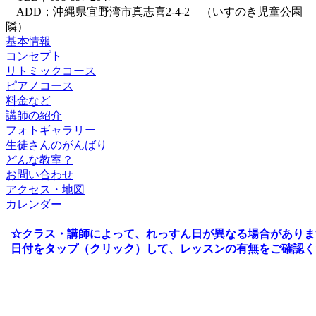
ADD；沖縄県宜野湾市真志喜2-4-2 （いすのき児童公園
隣）
基本情報
コンセプト
リトミックコース
ピアノコース
料金など
講師の紹介
フォトギャラリー
生徒さんのがんばり
どんな教室？
お問い合わせ
アクセス・地図
カレンダー
☆クラス・講師によって、れっすん日が異なる場合がありま
日付をタップ（クリック）して、レッスンの有無をご確認く