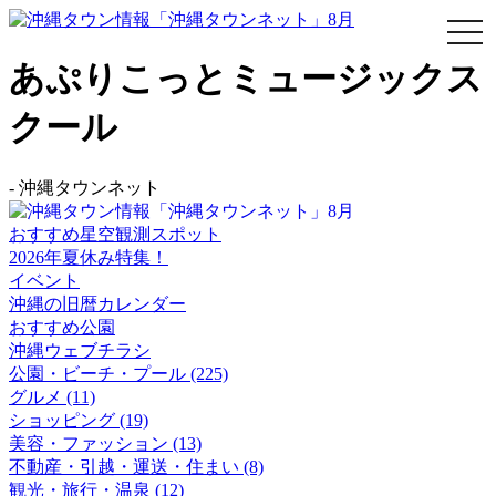
togg
navi
あぷりこっとミュージックス
クール
-
沖縄タウンネット
おすすめ星空観測スポット
2026年夏休み特集！
イベント
沖縄の旧暦カレンダー
おすすめ公園
沖縄ウェブチラシ
公園・ビーチ・プール (225)
グルメ (11)
ショッピング (19)
美容・ファッション (13)
不動産・引越・運送・住まい (8)
観光・旅行・温泉 (12)