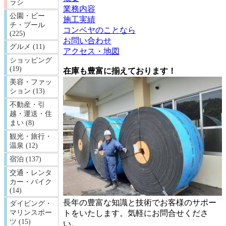
ラシ
業務内容
公園・ビー
施工実績
チ・プール
コンベヤのことなら
(225)
お問い合わせ
グルメ (11)
アクセス・地図
ショッピング
(19)
在庫も豊富に揃えております！
美容・ファッ
ション (13)
不動産・引
越・運送・住
まい (8)
観光・旅行・
温泉 (12)
宿泊 (137)
交通・レンタ
カー・バイク
(14)
長年の豊富な知識と技術でお客様のサポー
ダイビング・
トをいたします。気軽にお問合せくださ
マリンスポー
ツ (15)
い。