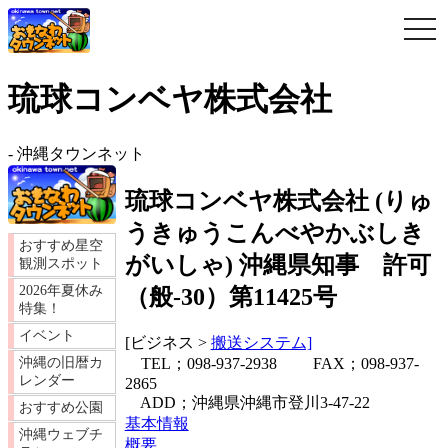
togg
navi
琉球コンベヤ株式会社
-
沖縄タウンネット
琉球コンベヤ株式会社
(
りゅ
うきゅうこんべやかぶしき
おすすめ星空
がいしゃ
)
沖縄県知事 許可
観測スポット
2026年夏休み
（般-30）第11425号
特集！
イベント
[ビジネス >
搬送システム]
TEL；098-937-2938 FAX；098-937-
沖縄の旧暦カ
レンダー
2865
ADD；沖縄県沖縄市登川3-47-22
おすすめ公園
基本情報
沖縄ウェブチ
概要