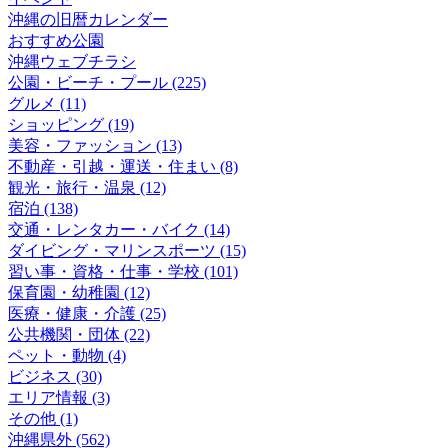
沖縄の旧暦カレンダー
おすすめ公園
沖縄ウェブチラシ
公園・ビーチ・プール (225)
グルメ (11)
ショッピング (19)
美容・ファッション (13)
不動産・引越・運送・住まい (8)
観光・旅行・温泉 (12)
宿泊 (138)
交通・レンタカー・バイク (14)
ダイビング・マリンスポーツ (15)
習い事・資格・仕事・学校 (101)
保育園・幼稚園 (12)
医療・健康・介護 (25)
公共機関・団体 (22)
ペット・動物 (4)
ビジネス (30)
エリア情報 (3)
その他 (1)
沖縄県外 (562)