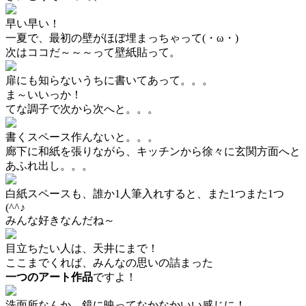
早い早い！
一夏で、最初の壁がほぼ埋まっちゃって(・ω・)
次はココだ～～～って壁紙貼って。
扉にも知らないうちに書いてあって。。。
ま～いいっか！
てな調子で次から次へと。。。
書くスペース作んないと。。。
廊下に和紙を張りながら、キッチンから徐々に玄関方面へと
あふれ出し。。。
白紙スペースも、誰か1人筆入れすると、また1つまた1つ
(^^♪
みんな好きなんだね～
目立ちたい人は、天井にまで！
ここまでくれば、みんなの思いの詰まった
一つのアート作品
ですよ！
洗面所なんか、鏡に映ってなかなかいい感じに！