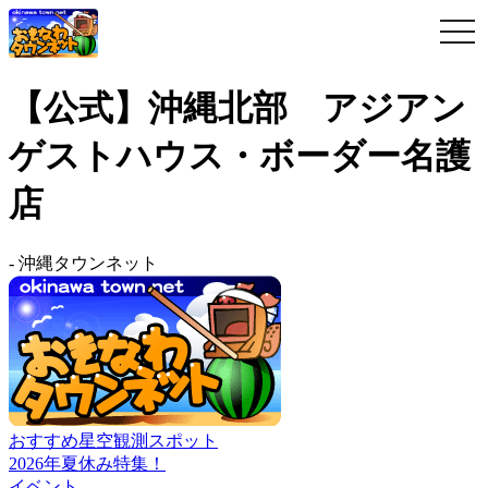
togg
navi
【公式】沖縄北部 アジアン
ゲストハウス・ボーダー名護
店
-
沖縄タウンネット
おすすめ星空観測スポット
2026年夏休み特集！
イベント