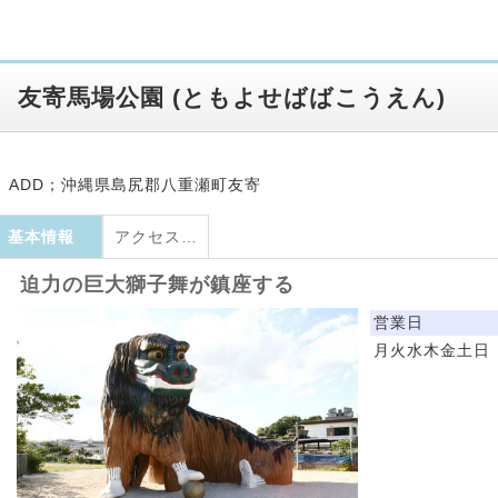
友寄馬場公園
(
ともよせばばこうえん
)
ADD；沖縄県島尻郡八重瀬町友寄
基本情報
アクセス・地図
迫力の巨大獅子舞が鎮座する
営業日
月火水木金土日