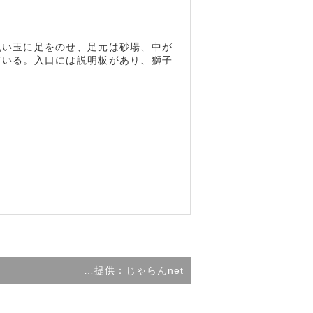
丸い玉に足をのせ、足元は砂場、中が
ている。入口には説明板があり、獅子
…提供：じゃらんnet