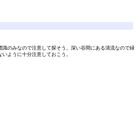
標識のみなので注意して探そう。深い谷間にある清流なので緑
ないように十分注意しておこう。
…提供：じゃらんnet