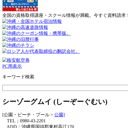
全国の資格取得講座・スクール情報が満載。今すぐ資料請求
PC用表示
キーワード検索
シーゾーグムイ
(
しーぞーぐむい
)
[公園・ビーチ・プール >
公園]
TEL；0980-43-2201
ADD；沖縄県国頭郡東村高江170