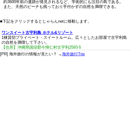
約3600年前の遺跡が発見されるなど、学術的にも注目の島である。
また、天然のビーチも残っており手付かずの自然を満喫できる。
「国頭郡今帰仁村」の宿泊施設
…提供：じゃらんnet
■下記をクリックするとじゃらんnetに移動します。
ワンスイート古宇利島 ホテル&リゾート
1棟貸切プライベート・スイートルーム。広々としたお部屋で古宇利島
の自然を満喫して下さい。
【住所】沖縄県国頭郡今帰仁村古宇利2593-5
[PR] 海外旅行の情報が見たい？ →
海外旅行Trip