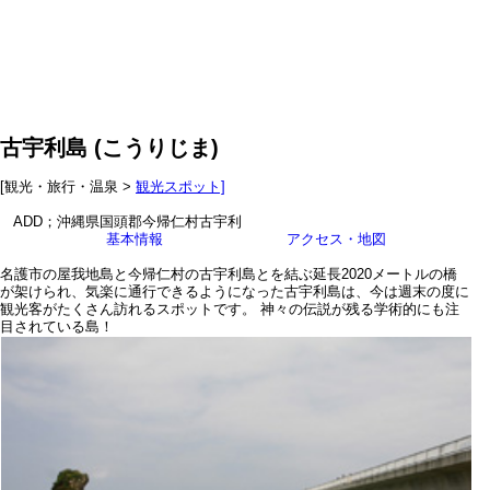
古宇利島
(
こうりじま
)
[観光・旅行・温泉 >
観光スポット]
ADD；沖縄県国頭郡今帰仁村古宇利
基本情報
アクセス・地図
名護市の屋我地島と今帰仁村の古宇利島とを結ぶ延長2020メートルの橋
が架けられ、気楽に通行できるようになった古宇利島は、今は週末の度に
観光客がたくさん訪れるスポットです。 神々の伝説が残る学術的にも注
目されている島！