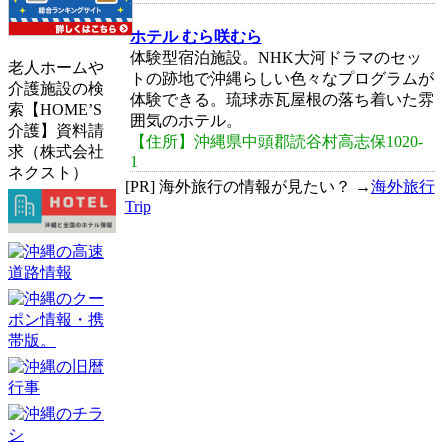
ホテル むら咲むら
体験型宿泊施設。NHK大河ドラマのセッ
老人ホームや
トの跡地で沖縄らしい色々なプログラムが
介護施設の検
体験できる。琉球赤瓦屋根の落ち着いた雰
索【HOME’S
囲気のホテル。
介護】資料請
【住所】沖縄県中頭郡読谷村高志保1020-
求（株式会社
1
ネクスト）
[PR] 海外旅行の情報が見たい？ →
海外旅行
Trip