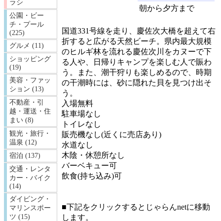
ラシ
朝から夕方まで
公園・ビー
チ・プール
国道331号線を走り、慶佐次大橋を超えて右
(225)
折すると広がる天然ビーチ。県内最大規模
グルメ (11)
のヒルギ林を流れる慶佐次川をカヌーで下
ショッピング
る人や、日帰りキャンプを楽しむ人で賑わ
(19)
う。また、潮干狩りも楽しめるので、時期
美容・ファッ
の干潮時には、砂に隠れた貝を見つけ出そ
ション (13)
う。
不動産・引
入場無料
越・運送・住
駐車場なし
まい (8)
トイレなし
観光・旅行・
販売機なし(近くに売店あり)
温泉 (12)
水道なし
木陰・休憩所なし
宿泊 (137)
バーベキュー可
交通・レンタ
飲食(持ち込み)可
カー・バイク
「国頭郡東村」の宿泊施設
(14)
…提供：じゃらんnet
ダイビング・
■下記をクリックするとじゃらんnetに移動
マリンスポー
します。
ツ (15)