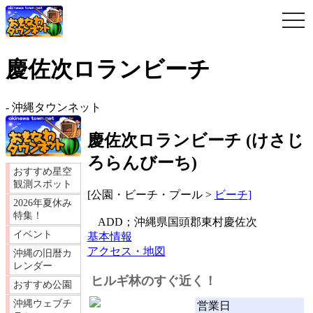
togg
navi
慶佐次ロランビーチ
-
沖縄タウンネット
慶佐次ロランビーチ
(
けさじ
ろらんびーち
)
おすすめ星空
観測スポット
[公園・ビーチ・プール >
ビーチ]
2026年夏休み
特集！
ADD；沖縄県国頭郡東村慶佐次
イベント
基本情報
アクセス・地図
沖縄の旧暦カ
レンダー
ヒルギ林のすぐ近く！
おすすめ公園
沖縄ウェブチ
営業日