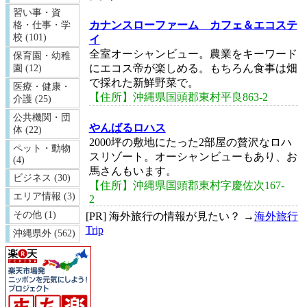
習い事・資
カナンスローファーム カフェ＆エコステ
格・仕事・学
校 (101)
イ
全室オーシャンビュー。農業をキーワード
保育園・幼稚
にエコス帝が楽しめる。もちろん食事は畑
園 (12)
で採れた新鮮野菜で。
医療・健康・
【住所】沖縄県国頭郡東村平良863-2
介護 (25)
公共機関・団
やんばるロハス
体 (22)
2000坪の敷地にたった2部屋の贅沢なロハ
ペット・動物
スリゾート。オーシャンビューもあり、お
(4)
馬さんもいます。
ビジネス (30)
【住所】沖縄県国頭郡東村字慶佐次167-
エリア情報 (3)
2
その他 (1)
[PR] 海外旅行の情報が見たい？ →
海外旅行
Trip
沖縄県外 (562)