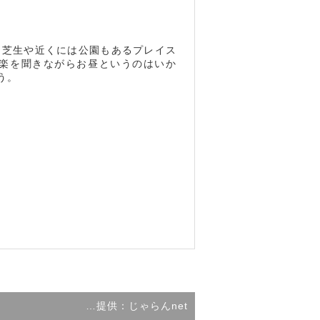
、芝生や近くには公園もあるプレイス
音楽を聞きながらお昼というのはいか
う。
…提供：じゃらんnet