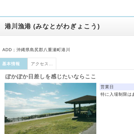
港川漁港
(
みなとがわぎょこう
)
ADD；沖縄県島尻郡八重瀬町港川
基本情報
アクセス・地図
ぽかぽか日差しを感じたいならここ
営業日
特に入場制限は