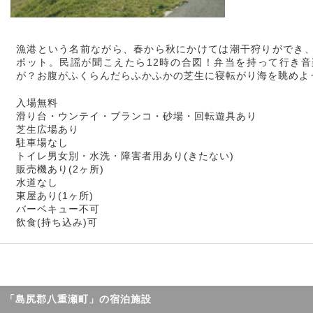
漁港という名前ながら、春から秋にかけては潮干狩りができ
ポット。民謡が聞こえたら12時の合図！弁当を持って行き
が？お腹がふくらんだらふかふかの芝生に寝転がり海を眺めよ
入場無料
滑り台・ウンテイ・ブランコ・砂場・回転遊具あり
芝生広場あり
駐車場なし
トイレ男女別・水洗・障害者用あり(きたない)
販売機あり(2ヶ所)
水道なし
東屋あり(1ヶ所)
バーベキュー不可
飲食(持ち込み)可
「島尻郡八重瀬町」の宿泊施設