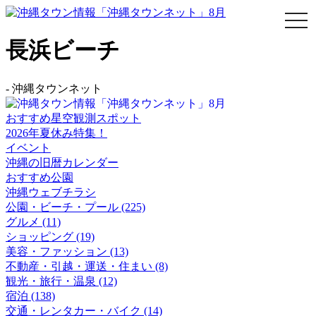
togg
navi
長浜ビーチ
-
沖縄タウンネット
おすすめ星空観測スポット
2026年夏休み特集！
イベント
沖縄の旧暦カレンダー
おすすめ公園
沖縄ウェブチラシ
公園・ビーチ・プール (225)
グルメ (11)
ショッピング (19)
美容・ファッション (13)
不動産・引越・運送・住まい (8)
観光・旅行・温泉 (12)
宿泊 (138)
交通・レンタカー・バイク (14)