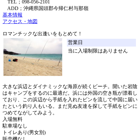
TEL；098-056-2101
ADD；沖縄県国頭郡今帰仁村与那嶺
基本情報
アクセス・地図
ロマンチックな出逢いをもとめて！
営業日
当に入場制限はありません
大きな浜辺とダイナミックな海原が続くビーチ。開いた岩陰
はキャンプをするのに最適だ。浜には外国の空き瓶が漂着し
ており、この浜辺から手紙を入れたビンを流して中国に届い
たという釣り人もいる。まだ見ぬ友達を探して手紙をビンに
つめてながしてみよう。
入場無料
駐車場なし
トイレあり(男女別)
販売機なし