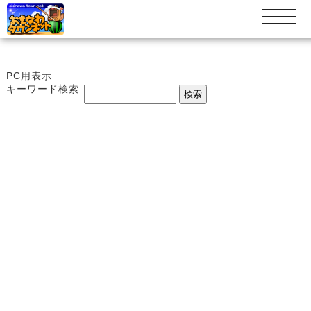
t
o
g
g
l
PC用表示
e
キーワード検索
n
a
v
i
g
a
t
i
o
n