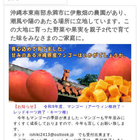
沖縄本東南部糸満市に伊敷畑の農園があり、
潮風や陽のあたる場所に立地しています。こ
の大地に育った野菜や果実を親子2代で育て
た味をみなさまのご家庭に。
【お知らせ】
令和8年度、マンゴー（アーウィン種終了・
レッドキーツ終了・キーツ種）
今年もマンゴーの季節が来ました～マンゴーも平年並みに
すくすく成長しておりますので、今年も宜しくお願い致しま
す。
ネット ishiki2413@outlook.jp でも受付出来ます。