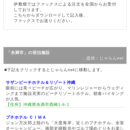
伊敷畑ではファックスによる注文を全国からお受付
しております。
こちらからダウンロードして記入後、
ファックスでお送りください。
「糸満市」の宿泊施設
…提供：じゃらんnet
■下記をクリックするとじゃらんnetに移動します。
サザンビーチホテル＆リゾート沖縄
眼前には美々ビーチが広がり、マリンレジャーからウェディ
ングまで施設充実のビーチリゾートホテル。朝食バイキング
が人気。
【住所】沖縄県糸満市西崎1-6-1
プチホテル ＣＩＭＡ
ジョン万次郎上陸のち「大度海岸」近くのプチホテル。全室
オーシャンビュー。南部史跡観光やゴルフ場めぐりをお楽し