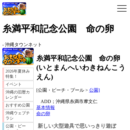
togg
navi
糸満平和記念公園 命の卵
-
沖縄タウンネット
糸満平和記念公園 命の卵
(
いとまんへいわきねんこう
2026年夏休み
えん
)
特集！
イベント
[公園・ビーチ・プール >
公園]
沖縄の旧暦カ
レンダー
ADD；沖縄県糸満市摩文仁
おすすめ公園
基本情報
沖縄ウェブチ
命の卵
ラシ
新しい大型遊具で思いっきり遊ぼ
公園・ビー