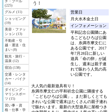
チ・プール
う！
(225)
営業日
グルメ (11)
月火水木金土日
ショッピング
(19)
インフォメーション
美容・ファッ
平和記念公園隣にあ
ション (13)
るこどもひろば公園
不動産・引
は、糸満市摩文仁に
越・運送・住
ある公園です。2017
まい (8)
年7月28日に新しい
観光・旅行・
遊具「命の卵」が誕
温泉 (12)
生し、週末は親子連
宿泊 (138)
れで賑わう人気の高
い公園です。
交通・レンタ
カー・バイク
(14)
大人気の最新遊具有り！
ダイビング・
糸満市摩文仁の平和祈念公園に隣接する
マリンスポー
「こどもひろば公園」。まだ新しくとても
ツ (15)
きれいな公園で週末はたくさんの親子連れ
習い事・資
で賑わいます。最新の大型遊具に屋根つき
格・仕事・学