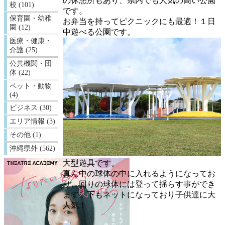
の休憩所もあり、県内でも人気の高い公園
校 (101)
です。
保育園・幼稚
お弁当を持ってピクニックにも最適！１日
園 (12)
中遊べる公園です。
医療・健康・
介護 (25)
公共機関・団
体 (22)
ペット・動物
(4)
ビジネス (30)
エリア情報 (3)
その他 (1)
沖縄県外 (562)
大型遊具です。
真ん中の球体の中に入れるようになってお
り、回りの球体には登って揺らす事ができ
ます。下もネットになっており子供達に大
人気！