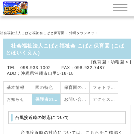
t
o
g
g
l
-
e
社会福祉法人こばと福祉会こばと保育園
沖縄タウンネット
n
a
社会福祉法人こばと福祉会
こばと保育園
(
こば
v
とほいくえん
)
i
g
[保育園・幼稚園 >
]
a
TEL；098-933-1002 FAX；098-932-7487
t
ADD；沖縄県沖縄市山里1-18-18
i
o
n
基本情報
園の特色
保育園の生活
フォトギャラリー
お知らせ
保護者の皆さまへ
お問い合わせ
アクセス・地図
台風接近時の対応について
台風接近時の対応については、こちらをご確認く