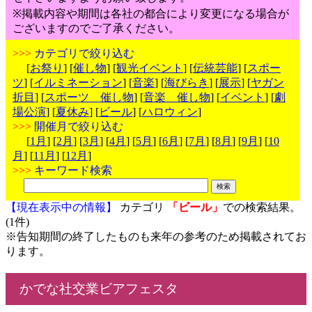
※掲載内容や期間は各社の都合により変更になる場合が
ございますのでご了承ください。
>>>
カテゴリで絞り込む
[
お祭り
] [
催し物
] [
観光イベント
] [
伝統芸能
] [
スポー
ツ
] [
イルミネーション
] [
音楽
] [
海びらき
] [
展示
] [
ヤガン
折目
] [
スポーツ 催し物
] [
音楽 催し物
] [
イベント
] [
劇
場公演
] [
夏休み
] [
ビール
] [
ハロウィン
]
>>>
開催月で絞り込む
[
1月
] [
2月
] [
3月
] [
4月
] [
5月
] [
6月
] [
7月
] [
8月
] [
9月
] [
10
月
] [
11月
] [
12月
]
>>>
キーワード検索
【現在表示中の情報】
カテゴリ
「ビール」
での検索結果。
(1件)
※告知期間の終了したものも来年の参考のため掲載されてお
ります。
かでな社交業ビアフェスタ