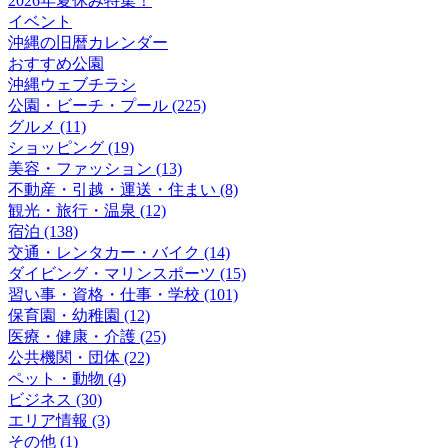
2026年夏休み特集！
イベント
沖縄の旧暦カレンダー
おすすめ公園
沖縄ウェブチラシ
公園・ビーチ・プール (225)
グルメ (11)
ショッピング (19)
美容・ファッション (13)
不動産・引越・運送・住まい (8)
観光・旅行・温泉 (12)
宿泊 (138)
交通・レンタカー・バイク (14)
ダイビング・マリンスポーツ (15)
習い事・資格・仕事・学校 (101)
保育園・幼稚園 (12)
医療・健康・介護 (25)
公共機関・団体 (22)
ペット・動物 (4)
ビジネス (30)
エリア情報 (3)
その他 (1)