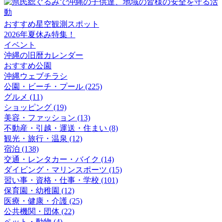
おすすめ星空観測スポット
2026年夏休み特集！
イベント
沖縄の旧暦カレンダー
おすすめ公園
沖縄ウェブチラシ
公園・ビーチ・プール (225)
グルメ (11)
ショッピング (19)
美容・ファッション (13)
不動産・引越・運送・住まい (8)
観光・旅行・温泉 (12)
宿泊 (138)
交通・レンタカー・バイク (14)
ダイビング・マリンスポーツ (15)
習い事・資格・仕事・学校 (101)
保育園・幼稚園 (12)
医療・健康・介護 (25)
公共機関・団体 (22)
ペット・動物 (4)