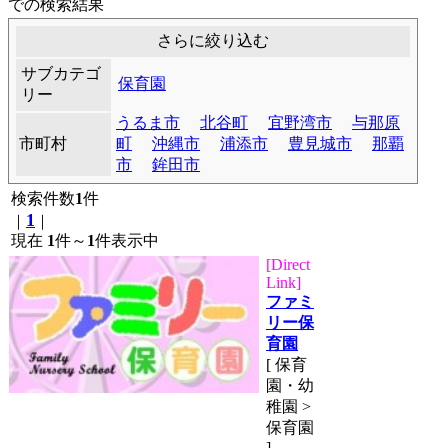
での検索結果
さらに絞り込む
サブカテゴ
保育園
リー
うるま市
北谷町
宜野湾市
与那原
市町村
町
沖縄市
浦添市
豊見城市
那覇
市
鉾田市
検索件数
1
件
1
｜
｜
現在
1
件～
1
件表示中
[Direct
Link]
ファミ
リー保
育園
[ 保育
園・幼
稚園 >
保育園
]