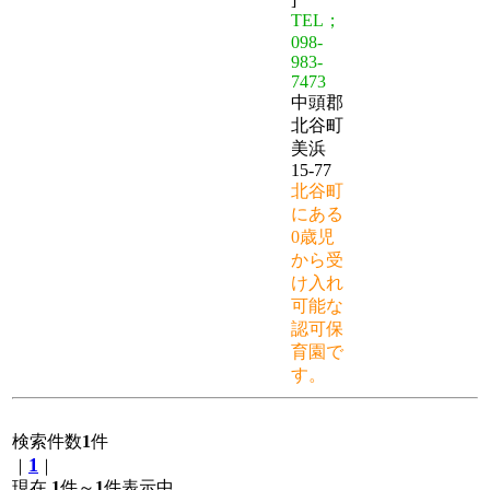
TEL；
098-
983-
7473
中頭郡
北谷町
美浜
15-77
北谷町
にある
0歳児
から受
け入れ
可能な
認可保
育園で
す。
検索件数
1
件
1
｜
｜
現在
1
件～
1
件表示中