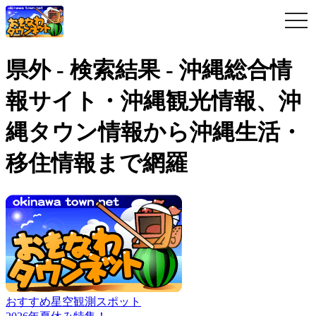
togg
navi
県外 - 検索結果 - 沖縄総合情
報サイト・沖縄観光情報、沖
縄タウン情報から沖縄生活・
移住情報まで網羅
おすすめ星空観測スポット