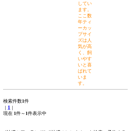
してい
ます。
ここ数
年ティ
ーカッ
プサイ
ズは人
気が高
く、飼
いやす
いと喜
ばれて
いま
す。
検索件数
1
件
1
｜
｜
現在
1
件～
1
件表示中