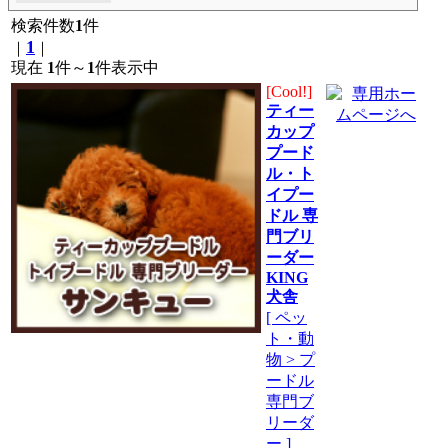
検索件数
1
件
1
｜
｜
現在
1
件～
1
件表示中
[Cool!]
ティー
カップ
プード
ル・ト
イプー
ドル 専
門ブリ
ーダー
KING
犬舎
[ ペッ
ト・動
物 > プ
ードル
専門ブ
リーダ
ー ]