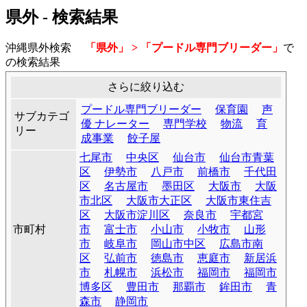
県外 - 検索結果
沖縄県外検索
「県外」 > 「プードル専門ブリーダー」
で
の検索結果
さらに絞り込む
プードル専門ブリーダー
保育園
声
サブカテゴ
優 ナレーター
専門学校
物流
育
リー
成事業
餃子屋
七尾市
中央区
仙台市
仙台市青葉
区
伊勢市
八戸市
前橋市
千代田
区
名古屋市
墨田区
大阪市
大阪
市北区
大阪市大正区
大阪市東住吉
区
大阪市淀川区
奈良市
宇都宮
市町村
市
富士市
小山市
小牧市
山形
市
岐阜市
岡山市中区
広島市南
区
弘前市
徳島市
恵庭市
新居浜
市
札幌市
浜松市
福岡市
福岡市
博多区
豊田市
那覇市
鉾田市
青
森市
静岡市