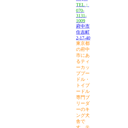
TEL；
070-
3131-
1009
府中市
住吉町
2-17-40
東京都
の府中
市にあ
るティ
ーカッ
ププー
ドル・
トイプ
ードル
専門ブ
リーダ
ーのキ
ング犬
舎で
す。テ