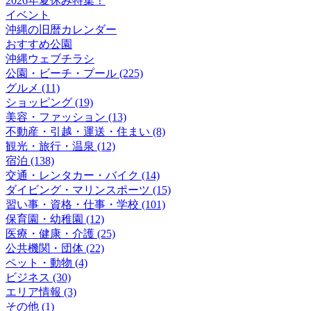
2026年夏休み特集！
イベント
沖縄の旧暦カレンダー
おすすめ公園
沖縄ウェブチラシ
公園・ビーチ・プール (225)
グルメ (11)
ショッピング (19)
美容・ファッション (13)
不動産・引越・運送・住まい (8)
観光・旅行・温泉 (12)
宿泊 (138)
交通・レンタカー・バイク (14)
ダイビング・マリンスポーツ (15)
習い事・資格・仕事・学校 (101)
保育園・幼稚園 (12)
医療・健康・介護 (25)
公共機関・団体 (22)
ペット・動物 (4)
ビジネス (30)
エリア情報 (3)
その他 (1)