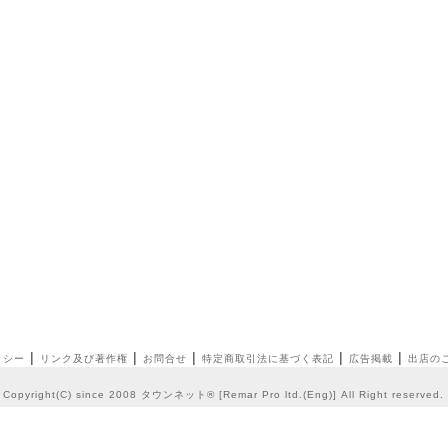
|
|
|
|
|
リシー
リンク及び著作権
お問合せ
特定商取引法に基づく表記
広告掲載
出店の
Copyright(C) since 2008
タウンネット®
[
Remar Pro ltd.
(
Eng
)] All Right reserve