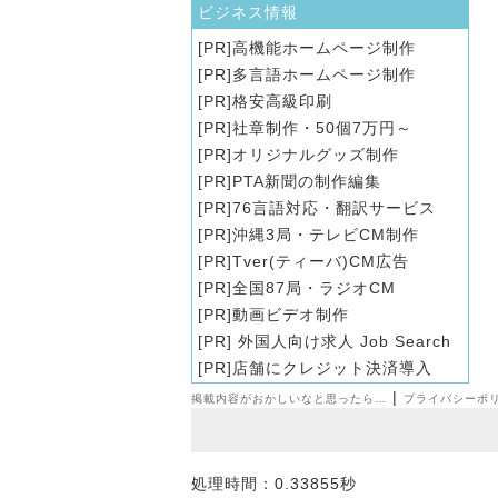
ビジネス情報
高機能ホームページ制作
多言語ホームページ制作
格安高級印刷
社章制作・50個7万円～
オリジナルグッズ制作
PTA新聞の制作編集
76言語対応・翻訳サービス
沖縄3局・テレビCM制作
Tver(ティーバ)CM広告
全国87局・ラジオCM
動画ビデオ制作
外国人向け求人 Job Search
店舗にクレジット決済導入
|
掲載内容がおかしいなと思ったら…
プライバシーポ
処理時間：0.33855秒