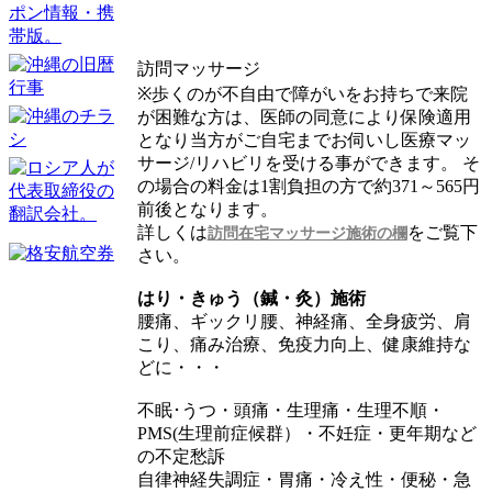
訪問マッサージ
※歩くのが不自由で障がいをお持ちで来院
が困難な方は、医師の同意により保険適用
となり当方がご自宅までお伺いし医療マッ
サージ/リハビリを受ける事ができます。 そ
の場合の料金は1割負担の方で約371～565円
前後となります。
詳しくは
をご覧下
訪問在宅マッサージ施術の欄
さい。
はり・きゅう（鍼・灸）施術
腰痛、ギックリ腰、神経痛、全身疲労、肩
こり、痛み治療、免疫力向上、健康維持な
どに・・・
不眠･うつ・頭痛・生理痛・生理不順・
PMS(生理前症候群）・不妊症・更年期など
の不定愁訴
自律神経失調症・胃痛・冷え性・便秘・急