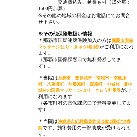
交通費込み、延長も可（15分毎：
1500円加算）
※その他の地域の料金はお電話にてお問合
せ下さい。
※その他保険取扱い情報
＊那覇市国民健康保険加入の方は
那覇市国保
がご利用になれ
マッサージ/はり・きゅう利用券
ます。
（那覇市国保課窓口で無料発券してま
す）。
＊当院は
糸満市・豊見城市・南城市・南風原
町・八重瀬町・与那原町・西原町・中城村・北中
がご
城村の国保マッサージ/はり・きゅう利用券
利用になれます
（各市町村の国保課窓口で無料発券してま
す）
＊当院は
沖縄県市町村職員共済会助成指定治療
です、施術費用の一部助成が受けられま
院
す。