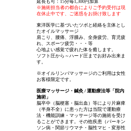
延長も可：15分毎1,300円加算
※施術担当者の都合によりご予約受付は現
在休止中です、ご迷惑をお掛け致します
東洋医学に基づいたツボと経絡を主体とし
たオイルマッサージ
肩こり、腰痛、浮腫み、全身疲労、育児疲
れ、スポーツ疲労・・・等
心地よい感覚で疲れた体を癒します。
ソフト圧から～ハード圧までお好み出来ま
す。
※オイルリンパマッサージのご利用は女性
お客様限定です。
医療マッサージ・鍼灸 / 運動療法等「院内
施術」
脳卒中（脳梗塞・脳出血）等により片麻痺
（半身不全）に患った方は当院で運動療
法・機能訓練・マッサージ等の施術を受け
ることができます。その他疾患（パーキン
ソン病・関節リウマチ・脳性マヒ・変形性