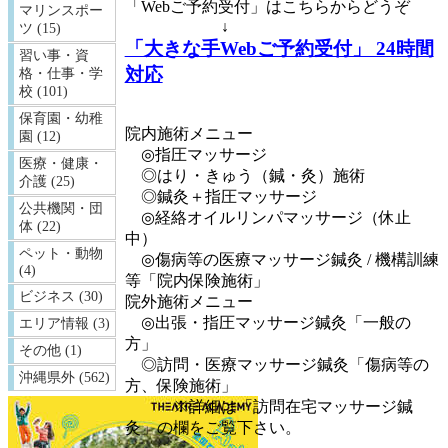
「Webご予約受付」はこちらからどうぞ
マリンスポー
↓
ツ (15)
「大きな手Webご予約受付」 24時間
習い事・資
対応
格・仕事・学
校 (101)
保育園・幼稚
院内施術メニュー
園 (12)
◎指圧マッサージ
医療・健康・
◎はり・きゅう（鍼・灸）施術
介護 (25)
◎鍼灸＋指圧マッサージ
公共機関・団
◎経絡オイルリンパマッサージ（休止
体 (22)
中）
ペット・動物
◎傷病等の医療マッサージ鍼灸 / 機構訓練
(4)
等「院内保険施術」
ビジネス (30)
院外施術メニュー
◎出張・指圧マッサージ鍼灸「一般の
エリア情報 (3)
方」
その他 (1)
◎訪問・医療マッサージ鍼灸「傷病等の
沖縄県外 (562)
方、保険施術」
※詳細は「訪問在宅マッサージ鍼
灸」の欄をご覧下さい。