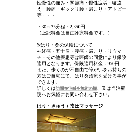
性慢性の痛み・関節痛・慢性疲労・寝違
え・腰痛・ギックリ腰・肩こり・アトピー
等・・・
・30～35分程：2,350円
（上記料金は自由診療料金です。）
※はり・灸の保険について
神経痛・五十肩・腰痛・肩こり・リウマ
チ・その他疾患等は医師の同意により保険
適用となります。保険適用料金：950円
また、歩くのが不自由で障がいをお持ちの
方はご自宅にて、はり灸治療を受ける事が
できます。
詳しくは
、又は当治療
訪問在宅鍼灸施術の欄
院へお気軽にお問い合わせ下さい。
はり・きゅう＋指圧マッサージ