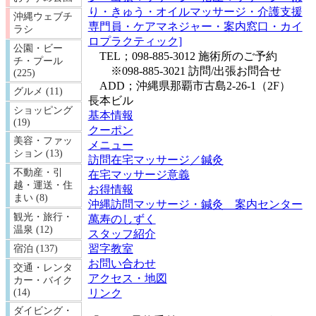
り・きゅう・オイルマッサージ・介護支援
沖縄ウェブチ
専門員・ケアマネジャー・案内窓口・カイ
ラシ
ロプラクティック]
公園・ビー
TEL；098-885-3012 施術所のご予約
チ・プール
※098-885-3021 訪問/出張お問合せ
(225)
ADD；沖縄県那覇市古島2-26-1（2F）
グルメ (11)
長本ビル
ショッピング
基本情報
(19)
クーポン
美容・ファッ
メニュー
ション (13)
訪問在宅マッサージ／鍼灸
不動産・引
在宅マッサージ意義
越・運送・住
お得情報
まい (8)
沖縄訪問マッサージ・鍼灸 案内センター
観光・旅行・
萬寿のしずく
温泉 (12)
スタッフ紹介
習字教室
宿泊 (137)
お問い合わせ
交通・レンタ
アクセス・地図
カー・バイク
リンク
(14)
ダイビング・