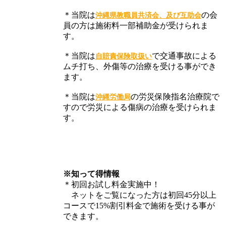
＊当院は
の会
沖縄県教職員共済会、及び互助会
員の方は施術料一部補助金が受けられま
す。
＊当院は
で交通事故による
自賠責保険取扱い
ムチ打ち、外傷等の治療を受ける事ができ
ます。
＊当院は
の労災保険指名治療院で
沖縄労働局
すので労災による傷病の治療を受けられま
す。
※知って得情報
＊初回お試し料金実施中！
ネットをご覧になった方は初回45分以上
コースで15%割引料金で施術を受ける事が
できます。