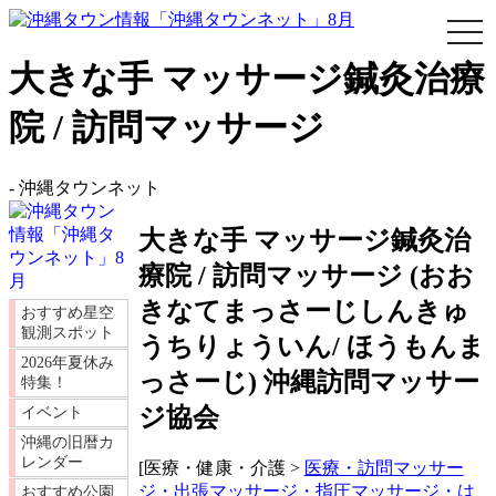
togg
navi
大きな手 マッサージ鍼灸治療
院 / 訪問マッサージ
-
沖縄タウンネット
大きな手 マッサージ鍼灸治
療院 / 訪問マッサージ
(
おお
きなてまっさーじしんきゅ
おすすめ星空
観測スポット
うちりょういん/ ほうもんま
2026年夏休み
っさーじ
)
沖縄訪問マッサー
特集！
ジ協会
イベント
沖縄の旧暦カ
レンダー
[医療・健康・介護 >
医療・訪問マッサー
ジ・出張マッサージ・指圧マッサージ・は
おすすめ公園