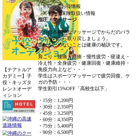
※知ってお得情報
※その他保険取扱い情報
指圧・マッサージ
プロの本格的なマッサージでからだのバラ
ンスを内から取り戻しましょう。
疲れをためないことは健康の秘訣です。
肩こり・腰痛・頭痛・慢性疲労・寝違え・
冷え性・全身疲労・健康回復・健康維持・
免疫力向上など・・・
【テアトルア
学生はスポーツマッサージで疲労回復、ケ
カデミー】子
ガの予防・・・
役・キッズタ
学生割引15%OFF「高校生以下」
レントオーデ
ィション
・15分：1,200円
・30分：2,350円
・45分：3,250円
・60分：4,350円
・75分：5,400円
・90分：6,500円