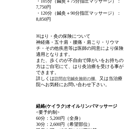
・105分（鍼灸＋75分指圧マッサージ）：
7,750円
・120分（鍼灸＋90分指圧マッサージ）：
8,850円
※はり・灸の保険について
神経痛・五十肩・腰痛・肩こり・リウマ
チ・その他疾患等は医師の同意により保険
適用となります。
また、歩くのが不自由で障がいをお持ちの
方はご自宅にて、はり灸治療を受ける事が
できます。
詳しくは
、又は当治療
訪問在宅鍼灸施術の欄
院へお気軽にお問い合わせ下さい。
経絡(ケイラク)オイルリンパマッサージ
<要予約制>
60分：5,200円（全身）
30分：2,600円（希望部位）