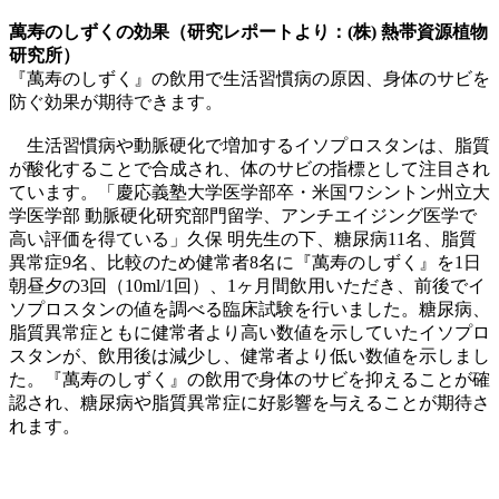
萬寿のしずくの効果（研究レポートより：(株) 熱帯資源植物
研究所）
『萬寿のしずく』の飲用で生活習慣病の原因、身体のサビを
防ぐ効果が期待できます。
生活習慣病や動脈硬化で増加するイソプロスタンは、脂質
が酸化することで合成され、体のサビの指標として注目され
ています。「慶応義塾大学医学部卒・米国ワシントン州立大
学医学部 動脈硬化研究部門留学、アンチエイジング医学で
高い評価を得ている」久保 明先生の下、糖尿病11名、脂質
異常症9名、比較のため健常者8名に『萬寿のしずく』を1日
朝昼夕の3回（10ml/1回）、1ヶ月間飲用いただき、前後でイ
ソプロスタンの値を調べる臨床試験を行いました。糖尿病、
脂質異常症ともに健常者より高い数値を示していたイソプロ
スタンが、飲用後は減少し、健常者より低い数値を示しまし
た。『萬寿のしずく』の飲用で身体のサビを抑えることが確
認され、糖尿病や脂質異常症に好影響を与えることが期待さ
れます。