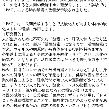
り、欠乏すると大腸の機能不全に繋がります。この試験では
「PAC」による腸内環境の改善が示唆されました。
「PAC」は、長期摂取することで抗酸化力が高まり体内の酸
化ストレス軽減に作用します。
［研究目的］
人が生きるために不可欠な「酸素」は、呼吸で体内に取り込
まれた後、その一部が「活性酸素」になります。活性酸素は
本来、ウイルスや病原体から身体を守る役割を持ちますが、
必要以上に増えると身体の細胞を酸化（サビ）させ、老化や
病気の元となります。活性酸素のはたらきを抑える力を「抗
酸化力」と呼びます。
昨今、長引くコロナ禍での外出自粛ストレスなどにより、身
体への健康リスクの増長が予想されます。健康調査を行う企
業の報告によると、睡眠時間が短い人や運動量が少ない人
は、そうでない人と比べて、酸化ストレスの指標である「８
－ＯＨｄｇ」値が約1.5倍になるとの報告があります。
今回の試験では、日常的に「萬寿のしずく」を飲用し「ＰＡ
Ｃ」を継続摂取することで、抗酸化力にどのような変化があ
るのか検証するため、体内の酸化ストレス（サビ）の指標