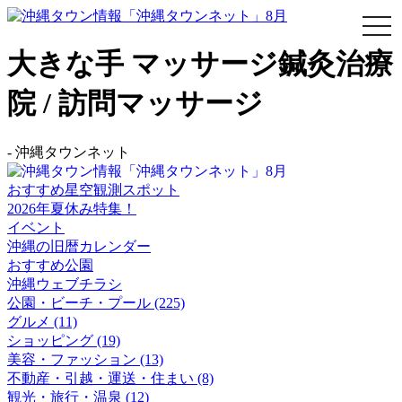
togg
navi
大きな手 マッサージ鍼灸治療
院 / 訪問マッサージ
-
沖縄タウンネット
おすすめ星空観測スポット
2026年夏休み特集！
イベント
沖縄の旧暦カレンダー
おすすめ公園
沖縄ウェブチラシ
公園・ビーチ・プール (225)
グルメ (11)
ショッピング (19)
美容・ファッション (13)
不動産・引越・運送・住まい (8)
観光・旅行・温泉 (12)