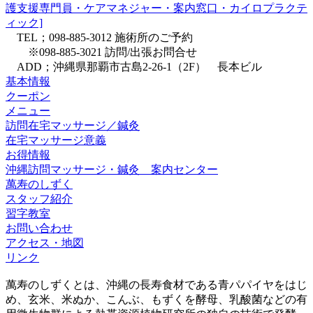
護支援専門員・ケアマネジャー・案内窓口・カイロプラクテ
ィック]
TEL；098-885-3012 施術所のご予約
※098-885-3021 訪問/出張お問合せ
ADD；沖縄県那覇市古島2-26-1（2F） 長本ビル
基本情報
クーポン
メニュー
訪問在宅マッサージ／鍼灸
在宅マッサージ意義
お得情報
沖縄訪問マッサージ・鍼灸 案内センター
萬寿のしずく
スタッフ紹介
習字教室
お問い合わせ
アクセス・地図
リンク
萬寿のしずくとは、沖縄の長寿食材である青パパイヤをはじ
め、玄米、米ぬか、こんぶ、もずくを酵母、乳酸菌などの有