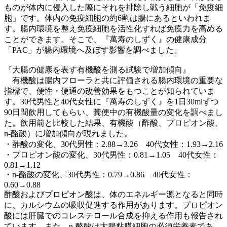
ものが体内に侵入した際にそれを排除し戦う細胞が「免疫細
胞」です。体内の免疫細胞の約6割は腸にあるといわれま
す。腸内環境を整え免疫細胞を活性化すれば免疫力を高める
ことができます。そこで、『萬寿のしずく』の健康成分
「PAC」が腸内環境へ及ぼす影響を調べました。
『大腸の健康を表す有機酸を測る試験で増加傾向』
有機酸は腸内フローラと共に評価される腸内環境の重要な
指標で、便性・便通の改善効果をもつことが知られていま
す。30代男性と40代女性に『萬寿のしずく』を1日30mlずつ
90日間飲用してもらい、糞便中の有機酸量の変化を調べまし
た。飲用前と比較した結果、有機酸（酢酸、プロピオン酸、
n-酪酸）に増加傾向が現れました。
・酢酸の変化、30代男性：2.88→3.26 40代女性：1.93→2.16
・プロピオン酸の変化、30代男性：0.81→1.05 40代女性：
0.81→1.12
・n-酪酸の変化、30代男性：0.79→0.86 40代女性：
0.60→0.88
酢酸およびプロピオン酸は、体のエネルギー源となると同時
に、カルシウムの吸収促進する作用があります。プロピオン
酸には肝臓でのコレステロール合成を抑える作用も報告され
ています。また、n-酪酸は大腸粘膜細胞の必須栄養素であ