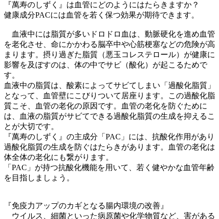
『萬寿のしずく』は血管にどのようにはたらきますか？
健康成分PACには血管を若く保つ効果が期待できます。
血液中には脂質が多いドロドロ血は、動脈硬化を進め血管
を老化させ、命にかかわる脳卒中や心筋梗塞などの危険が高
まります。摂り過ぎた脂質（悪玉コレステロール）が健康に
影響を及ぼすのは、体の中でサビ（酸化）が起こるためで
す。
血液中の脂質は、酸素によってサビてしまい「過酸化脂質」
となって、血管壁にこびりついて居座ります。この過酸化脂
質こそ、血管の老化の原因です。血管の老化を防ぐために
は、血液の脂質がサビてできる過酸化脂質の生成を抑えるこ
とが大切です。
『萬寿のしずく』の主成分「PAC」には、抗酸化作用があり
過酸化脂質の生成を防ぐはたらきがあります。血管の老化は
体全体の老化にも繋がります。
「PAC」が持つ抗酸化機能を用いて、若く健やかな血管年齢
を目指しましょう。
『免疫力アップのカギとなる腸内環境の改善』
ウイルス、細菌といった病原菌や化学物質など、害がある