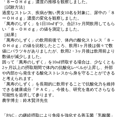
「８ーＯＨｄｇ」濃度の推移を観察しました。
［試験方法］
過度なストレス、疾病が無い男女10名を対象に、尿中の「８
ーＯＨｄｇ」濃度の変化を観察しました。
「萬寿のしずく」を1日10㎖ずつ、合計3ヶ月間飲用してもら
い「８－ＯＨｄｇ」の値を測定しました。
［結果］
「萬寿のしずく」の飲用前後で、体内の酸化ストレス「８－
ＯＨｄｇ」の値を比較したところ、飲用1ヶ月後は個々で数
値にバラツキがありましたが、飲用2・3ヶ月後は飲用前より
数値が減少しました。
因って「萬寿のしずく」を10㎖摂取する場合は、少なくとも
2ヶ月以上の摂取期間で体内の抗酸化レベルが上昇し、外部
や内部から発生する酸化ストレスから身を守ることができる
と考えられます。
「萬寿のしずく」を長期的に飲用することで抗酸化力を維持
できる健康成分「ＰＡＣ」。今後も、研究を進めてさらなる
可能性を追求して参ります。
農学博士：鈴木賢洋先生
「PAC」の継続摂取により免疫を強化する善玉菌「乳酸菌」