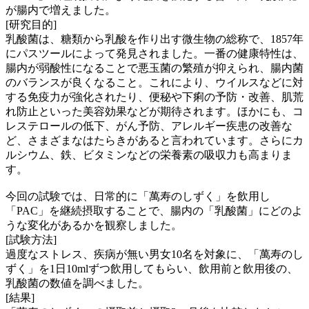
が腸内で増えました。
[研究目的]
乳酸菌は、糖類から乳酸を作り出す微生物の総称で、1857年
にパスツールによって発見されました。一番の健康特性は、
腸内が弱酸性になることで悪玉菌の繁殖が抑えられ、腸内菌
のバランスが良くなること。これにより、ウイルスなどに対
する免疫力が強化されたり、便秘や下痢の予防・改善、肌荒
れ防止といった美容効果などが期待されます。ほかにも、コ
レステロールの低下、がん予防、アレルギー疾患の改善な
ど、さまざまなはたらきがあると言われています。さらにカ
ルシウム、鉄、ビタミンなどの栄養素の吸収力も高まりま
す。
今回の試験では、日常的に「萬寿のしずく」を飲用し
「PAC」を継続摂取することで、腸内の「乳酸菌」にどのよ
うな変化があるかを観察しました。
[試験方法]
過度なストレス、疾病が無い男女10名を対象に、「萬寿のし
ずく」を1日10mlずつ飲用してもらい、飲用前と飲用後の、
乳酸菌の数値を調べました。
[結果]