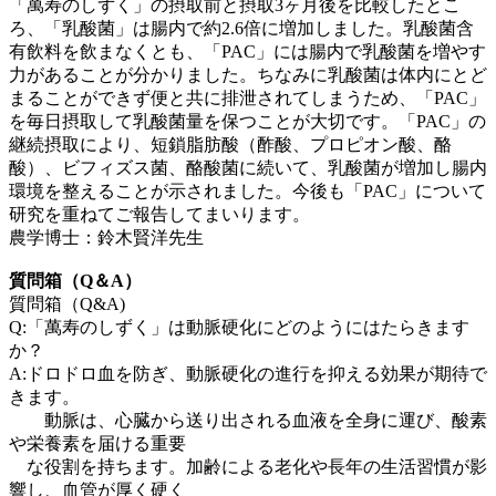
「萬寿のしずく」の摂取前と摂取3ヶ月後を比較したとこ
ろ、「乳酸菌」は腸内で約2.6倍に増加しました。乳酸菌含
有飲料を飲まなくとも、「PAC」には腸内で乳酸菌を増やす
力があることが分かりました。ちなみに乳酸菌は体内にとど
まることができず便と共に排泄されてしまうため、「PAC」
を毎日摂取して乳酸菌量を保つことが大切です。「PAC」の
継続摂取により、短鎖脂肪酸（酢酸、プロピオン酸、酪
酸）、ビフィズス菌、酪酸菌に続いて、乳酸菌が増加し腸内
環境を整えることが示されました。今後も「PAC」について
研究を重ねてご報告してまいります。
農学博士：鈴木賢洋先生
質問箱（Q＆A）
質問箱（Q&A)
Q:「萬寿のしずく」は動脈硬化にどのようにはたらきます
か？
A:ドロドロ血を防ぎ、動脈硬化の進行を抑える効果が期待で
きます。
動脈は、心臓から送り出される血液を全身に運び、酸素
や栄養素を届ける重要
な役割を持ちます。加齢による老化や長年の生活習慣が影
響し、血管が厚く硬く