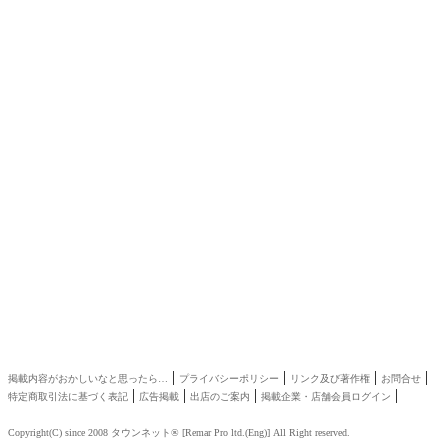
|
|
|
|
掲載内容がおかしいなと思ったら…
プライバシーポリシー
リンク及び著作権
お問合せ
|
|
|
|
特定商取引法に基づく表記
広告掲載
出店のご案内
掲載企業・店舗会員ログイン
Copyright(C) since 2008
タウンネット®
[
Remar Pro ltd.
(
Eng
)] All Right reserved.