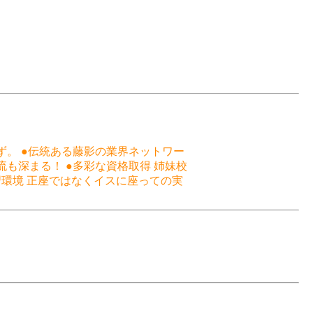
。 ●伝統ある藤影の業界ネットワー
流も深まる！ ●多彩な資格取得 姉妹校
習環境 正座ではなくイスに座っての実