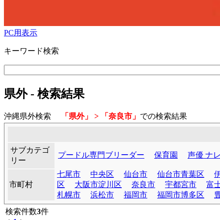
PC用表示
キーワード検索
県外 - 検索結果
沖縄県外検索
「県外」 > 「奈良市」
での検索結果
サブカテゴ
プードル専門ブリーダー
保育園
声優 ナ
リー
七尾市
中央区
仙台市
仙台市青葉区
市町村
区
大阪市淀川区
奈良市
宇都宮市
富
札幌市
浜松市
福岡市
福岡市博多区
検索件数
3
件