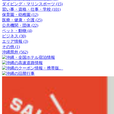
ダイビング・マリンスポーツ (15)
習い事・資格・仕事・学校 (101)
保育園・幼稚園 (12)
医療・健康・介護 (25)
公共機関・団体 (22)
ペット・動物 (4)
ビジネス (30)
エリア情報 (3)
その他 (1)
沖縄県外 (562)