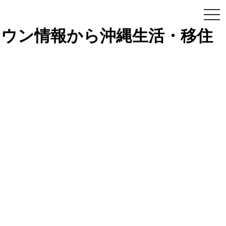
togg
navi
縄タウン情報から沖縄生活・移住