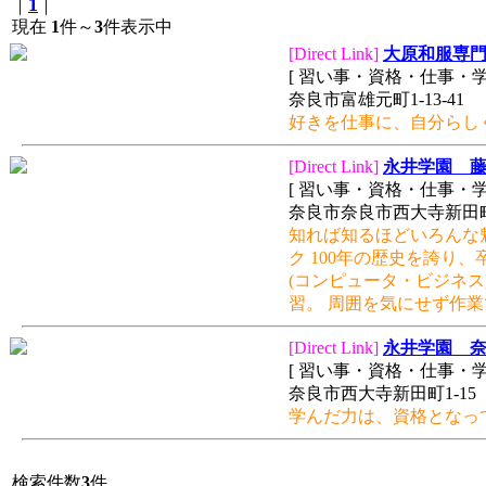
1
｜
｜
現在
1
件～
3
件表示中
[Direct Link]
大原和服専
[ 習い事・資格・仕事・学
奈良市富雄元町1-13-41
好きを仕事に、自分らし
[Direct Link]
永井学園 
[ 習い事・資格・仕事・学
奈良市奈良市西大寺新田町1
知れば知るほどいろんな
ク 100年の歴史を誇り
(コンピュータ・ビジネス
習。 周囲を気にせず作
[Direct Link]
永井学園 
[ 習い事・資格・仕事・学
奈良市西大寺新田町1-15
学んだ力は、資格となっ
検索件数
3
件