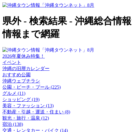
県外 - 検索結果 - 沖縄総
情報まで網羅
2026年夏休み特集！
イベント
沖縄の旧暦カレンダー
おすすめ公園
沖縄ウェブチラシ
公園・ビーチ・プール (225)
グルメ (11)
ショッピング (19)
美容・ファッション (13)
不動産・引越・運送・住まい (8)
観光・旅行・温泉 (12)
宿泊 (138)
交通・レンタカー・バイク (14)