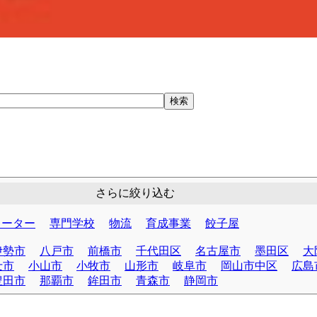
さらに絞り込む
レーター
専門学校
物流
育成事業
餃子屋
伊勢市
八戸市
前橋市
千代田区
名古屋市
墨田区
大
士市
小山市
小牧市
山形市
岐阜市
岡山市中区
広島
豊田市
那覇市
鉾田市
青森市
静岡市