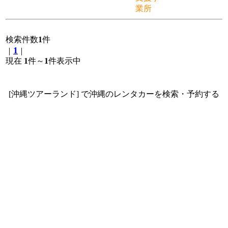
業所
検索件数
1
件
1
｜
｜
現在
1
件～
1
件表示中
[沖縄ツアーランド] で沖縄のレンタカーを検索・予約する