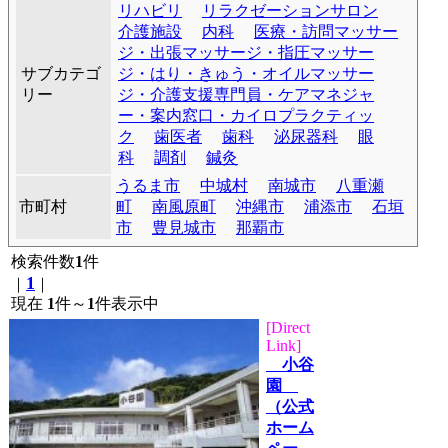
リハビリ
リラクゼーションサロン
介護施設
内科
医療・訪問マッサー
ジ・出張マッサージ・指圧マッサー
サブカテゴ
ジ・はり・きゅう・オイルマッサー
リー
ジ・介護支援専門員・ケアマネジャ
ー・案内窓口・カイロプラクティッ
ク
歯医者
歯科
泌尿器科
眼
科
調剤
鍼灸
うるま市
中城村
南城市
八重瀬
市町村
町
南風原町
沖縄市
浦添市
石垣
市
豊見城市
那覇市
検索件数
1
件
1
｜
｜
現在
1
件～
1
件表示中
[Direct
Link]
小谷
園
（公式
ホーム