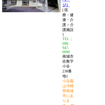
ペー
ジ）
[ 医
療・健
康・介
護 > 介
護施設
]
TEL；
098-
947-
0990
南城市
佐敷字
小谷
238番
地1
小谷園
は沖縄
県南城
市にあ
りま