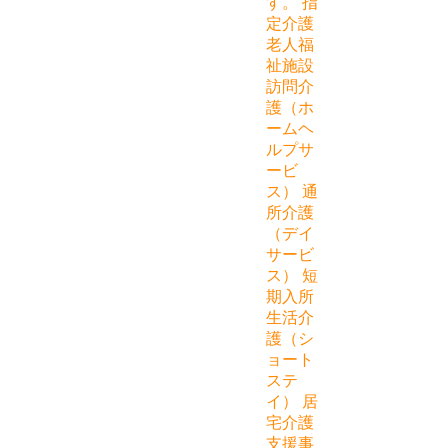
す。 指
定介護
老人福
祉施設
訪問介
護（ホ
ームヘ
ルプサ
ービ
ス） 通
所介護
（デイ
サービ
ス） 短
期入所
生活介
護（シ
ョート
ステ
イ） 居
宅介護
支援事