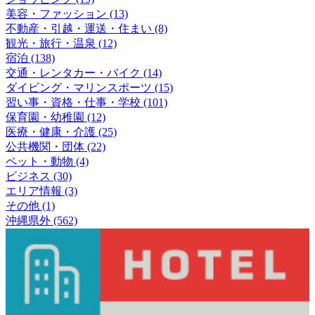
美容・ファッション (13)
不動産・引越・運送・住まい (8)
観光・旅行・温泉 (12)
宿泊 (138)
交通・レンタカー・バイク (14)
ダイビング・マリンスポーツ (15)
習い事・資格・仕事・学校 (101)
保育園・幼稚園 (12)
医療・健康・介護 (25)
公共機関・団体 (22)
ペット・動物 (4)
ビジネス (30)
エリア情報 (3)
その他 (1)
沖縄県外 (562)