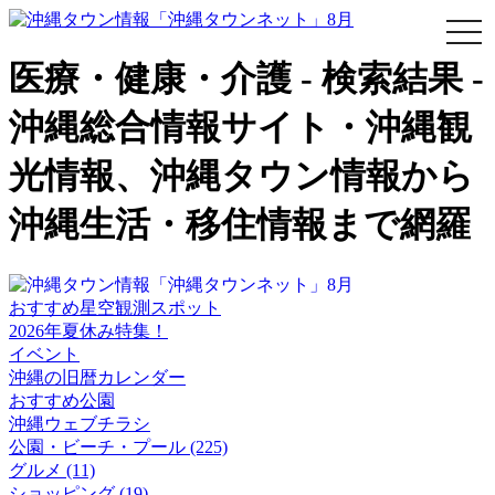
togg
navi
医療・健康・介護 - 検索結果 -
沖縄総合情報サイト・沖縄観
光情報、沖縄タウン情報から
沖縄生活・移住情報まで網羅
おすすめ星空観測スポット
2026年夏休み特集！
イベント
沖縄の旧暦カレンダー
おすすめ公園
沖縄ウェブチラシ
公園・ビーチ・プール (225)
グルメ (11)
ショッピング (19)