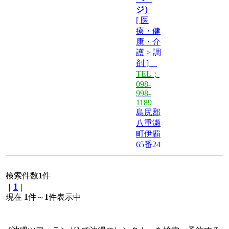
ジ）
[ 医
療・健
康・介
護 > 調
剤 ]
TEL；
098-
998-
1189
島尻郡
八重瀬
町伊覇
65番24
検索件数
1
件
1
｜
｜
現在
1
件～
1
件表示中