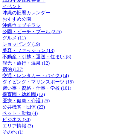
2026年夏休み特集！
イベント
沖縄の旧暦カレンダー
おすすめ公園
沖縄ウェブチラシ
公園・ビーチ・プール (225)
グルメ (11)
ショッピング (19)
美容・ファッション (13)
不動産・引越・運送・住まい (8)
観光・旅行・温泉 (12)
宿泊 (137)
交通・レンタカー・バイク (14)
ダイビング・マリンスポーツ (15)
習い事・資格・仕事・学校 (101)
保育園・幼稚園 (12)
医療・健康・介護 (25)
公共機関・団体 (22)
ペット・動物 (4)
ビジネス (30)
エリア情報 (3)
その他 (1)