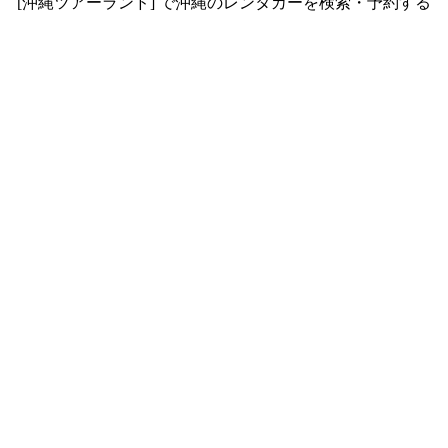
[沖縄ツアーランド] で沖縄のレンタカーを検索・予約する