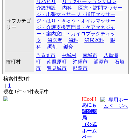
リハビリ
リラクゼーションサロン
介護施設
内科
医療・訪問マッサー
ジ・出張マッサージ・指圧マッサー
サブカテゴ
ジ・はり・きゅう・オイルマッサー
リー
ジ・介護支援専門員・ケアマネジャ
ー・案内窓口・カイロプラクティッ
ク
歯医者
歯科
泌尿器科
眼
科
調剤
鍼灸
うるま市
中城村
南城市
八重瀬
市町村
町
南風原町
沖縄市
浦添市
石垣
市
豊見城市
那覇市
検索件数
1
件
1
｜
｜
現在
1
件～
1
件表示中
[Cool!]
あにも
調剤薬
局
（公式
ホーム
ペー