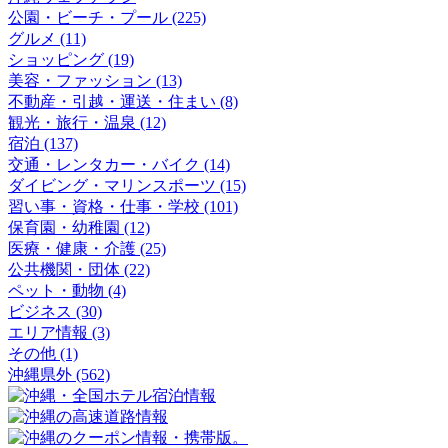
公園・ビーチ・プール (225)
グルメ (11)
ショッピング (19)
美容・ファッション (13)
不動産・引越・運送・住まい (8)
観光・旅行・温泉 (12)
宿泊 (137)
交通・レンタカー・バイク (14)
ダイビング・マリンスポーツ (15)
習い事・資格・仕事・学校 (101)
保育園・幼稚園 (12)
医療・健康・介護 (25)
公共機関・団体 (22)
ペット・動物 (4)
ビジネス (30)
エリア情報 (3)
その他 (1)
沖縄県外 (562)