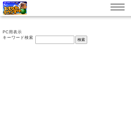
t
o
g
g
l
PC用表示
e
キーワード検索
n
a
v
i
g
a
t
i
o
n