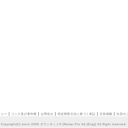
|
|
|
|
|
リシー
リンク及び著作権
お問合せ
特定商取引法に基づく表記
広告掲載
出店の
Copyright(C) since 2008
タウンネット®
[
Remar Pro ltd.
(
Eng
)] All Right reserve