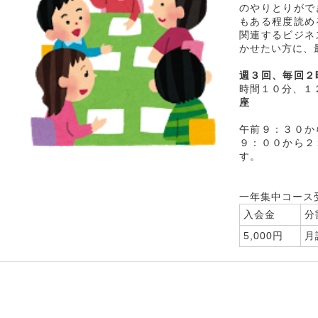
のやりとりがで
もある程度読め
関連するビジネ
かせたい方に、
週３回、毎回２
時間１０分、１
座
午前９：３０か
９：００から２
す。
一年集中コース
入会金
分
5,000円
月