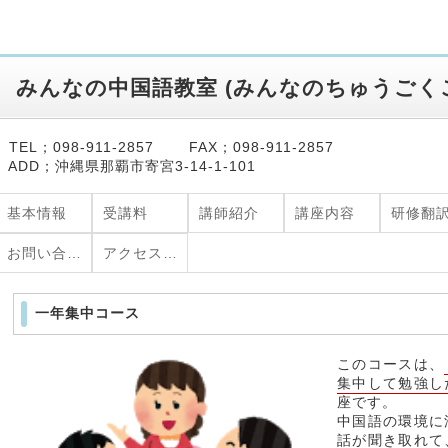
みんなの中国語教室
(
みんなのちゅうごく
TEL；098-911-2857 FAX；098-911-2857
ADD；沖縄県那覇市寄宮3-14-1-101
基本情報
受講料
講師紹介
講座内容
研修翻
お問い合わせ
アクセス・地図
一年集中コース
このコースは、
集中して勉強
座です。
中国語の環境に
話が聞き取れて