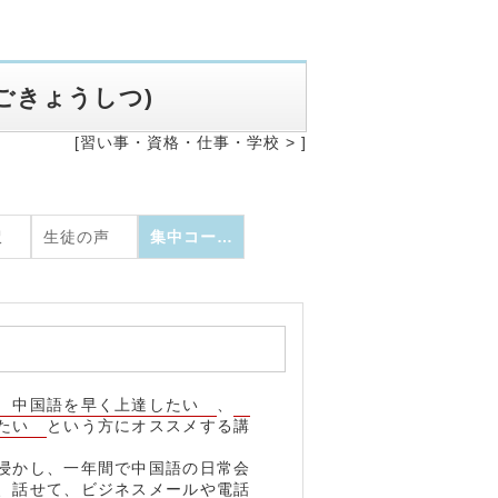
ごきょうしつ
)
[習い事・資格・仕事・学校 >
]
訳
生徒の声
集中コース
中国語を早く上達したい
、
したい
という方にオススメする講
浸かし、一年間で中国語の日常会
、話せて、ビジネスメールや電話