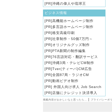
沖縄の偉人や琉球王
ビジネス情報
高機能ホームページ制作
多言語ホームページ制作
格安高級印刷
社章制作・50個7万円～
オリジナルグッズ制作
PTA新聞の制作編集
76言語対応・翻訳サービス
沖縄3局・テレビCM制作
Tver(ティーバ)CM広告
全国87局・ラジオCM
動画ビデオ制作
外国人向け求人 Job Search
店舗にクレジット決済導入
|
掲載内容がおかしいなと思ったら…
プライバシーポ