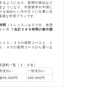
きるようになり、新聞や雑誌など
るようになり、中国留学や中国に
スを始めたい方やすぐに仕事に生
最適な学習プランです。
時間
（１レッスンは５０分、休憩
２ヶ月 で
合計２８８時間の集中講
ら１１：３０の昼間コースと、１
１：００の夜間コースから選べま
受講料一覧（３－６名）
割支払い
一括支払い
謝30,000円
300,000円