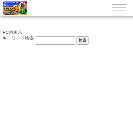
t
o
g
g
l
PC用表示
e
キーワード検索
n
a
v
i
g
a
t
i
o
n