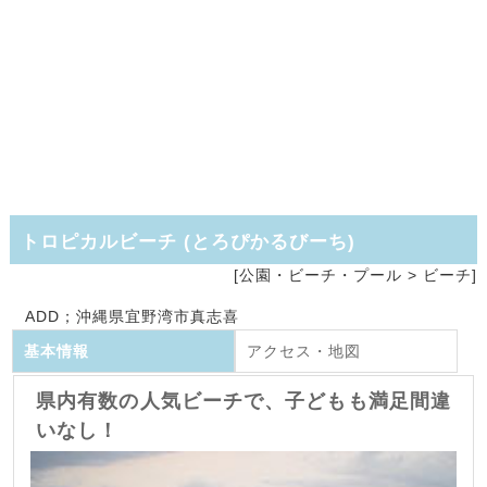
トロピカルビーチ
(
とろぴかるびーち
)
[公園・ビーチ・プール >
ビーチ]
ADD；沖縄県宜野湾市真志喜
基本情報
アクセス・地図
県内有数の人気ビーチで、子どもも満足間違
いなし！