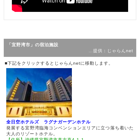
「宜野湾市」の宿泊施設
…提供：じゃらんnet
■下記をクリックするとじゃらんnetに移動します。
全日空ホテルズ ラグナガーデンホテル
発展する宜野湾臨海コンベンションエリアに立つ落ち着いた
大人のリゾートホテル。
【住所】沖縄県宜野湾市真志喜4-1-1