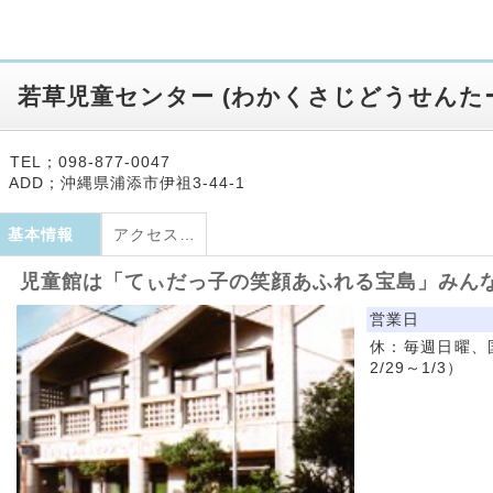
若草児童センター
(
わかくさじどうせんた
TEL；098-877-0047
ADD；沖縄県浦添市伊祖3-44-1
基本情報
アクセス・地図
児童館は「てぃだっ子の笑顔あふれる宝島」みん
営業日
休：毎週日曜、
2/29～1/3）