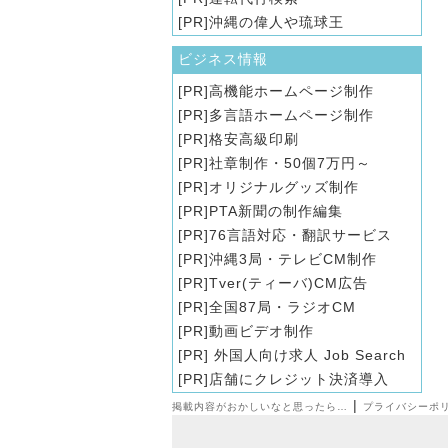
沖縄の偉人や琉球王
ビジネス情報
高機能ホームページ制作
多言語ホームページ制作
格安高級印刷
社章制作・50個7万円～
オリジナルグッズ制作
PTA新聞の制作編集
76言語対応・翻訳サービス
沖縄3局・テレビCM制作
Tver(ティーバ)CM広告
全国87局・ラジオCM
動画ビデオ制作
外国人向け求人 Job Search
店舗にクレジット決済導入
|
掲載内容がおかしいなと思ったら…
プライバシーポ