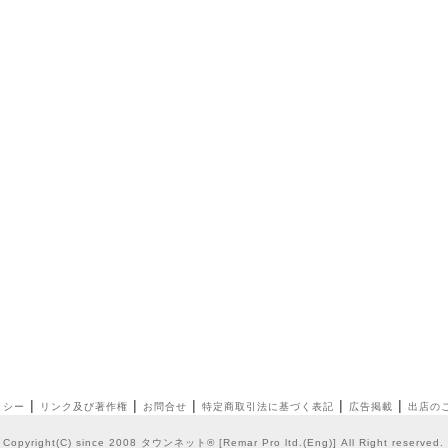
|
|
|
|
|
リシー
リンク及び著作権
お問合せ
特定商取引法に基づく表記
広告掲載
出店の
Copyright(C) since 2008
タウンネット®
[
Remar Pro ltd.
(
Eng
)] All Right reserve