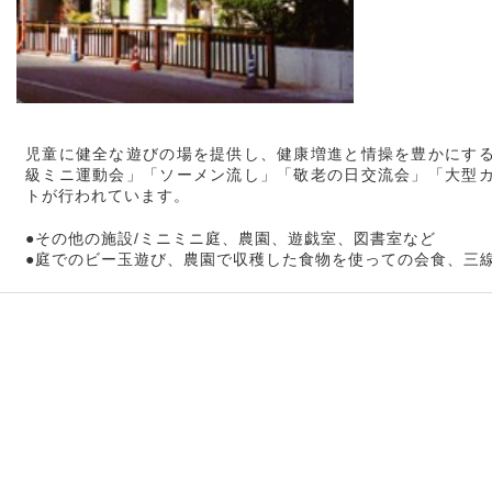
児童に健全な遊びの場を提供し、健康増進と情操を豊かにす
級ミニ運動会」「ソーメン流し」「敬老の日交流会」「大型
トが行われています。
●その他の施設/ミニミニ庭、農園、遊戯室、図書室など
●庭でのビー玉遊び、農園で収穫した食物を使っての会食、三