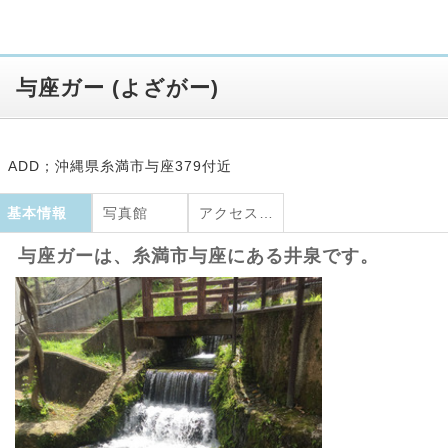
与座ガー
(
よざがー
)
ADD；沖縄県糸満市与座379付近
基本情報
写真館
アクセス・地図
与座ガーは、糸満市与座にある井泉です。