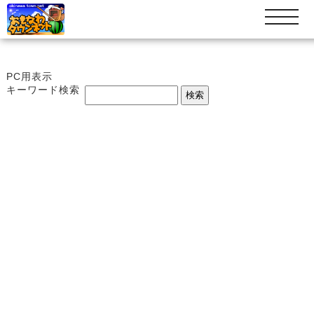
t
o
g
g
l
PC用表示
e
キーワード検索
n
a
v
i
g
a
t
i
o
n