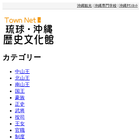
沖縄観光
|
沖縄専門学校
|
沖縄ﾀｳﾝﾈｯﾄ
カテゴリー
中山王
北山王
南山王
国王
豪族
正史
武将
按司
王女
官職
制度