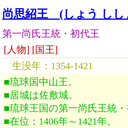
尚思紹王 (しょう しし
第一尚氏王統・初代王
[人物] [国王]
生没年：1354-1421
■琉球国中山王。
■居城は佐敷城。
■琉球王国の第一尚氏王統・
■在位：1406年～1421年。