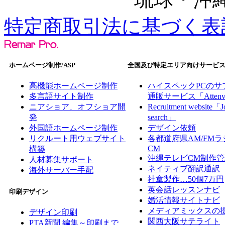
特定商取引法に基づく表
ホームページ制作/ASP
全国及び特定エリア向けサービ
高機能ホームページ制作
ハイスペックPCのサ
多言語サイト制作
通販サービス「Atten
ニアショア、オフショア開
Recruitment website「J
発
search」
外国語ホームページ制作
デザイン依頼
リクルート用ウェブサイト
各都道府県AM/FMラ
CM
構築
沖縄テレビCM制作管
人材募集サポート
ネイティブ翻訳通訳
海外サーバー手配
社章製作…50個7万円
英会話レッスンナビ
印刷デザイン
婚活情報サイトナビ
メディアミックスの
デザイン印刷
関西大阪サテライト
PTA新聞 編集～印刷まで