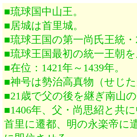
■琉球国中山王。
■居城は首里城。
■琉球王国の第一尚氏王統・
■琉球王国最初の統一王朝
■在位：1421年～1439年。
■神号は勢治高真物（せじ
■21歳で父の後を継ぎ南山
■1406年、父・尚思紹と共
首里に遷都、明の永楽帝に