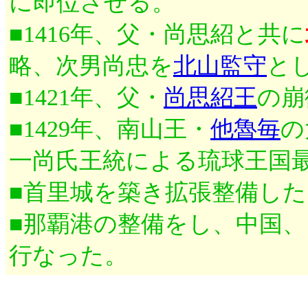
に即位させる。
■1416年、父・尚思紹と共に
略、次男尚忠を
北山監守
と
■1421年、父・
尚思紹王
の崩
■1429年、南山王・
他魯毎
の
一尚氏王統による琉球王国
■首里城を築き拡張整備した
■那覇港の整備をし、中国
行なった。