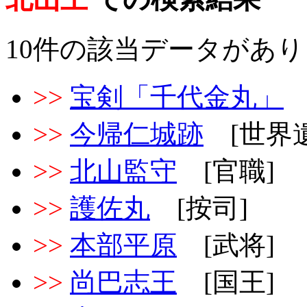
10件の該当データがあ
>>
宝剣「千代金丸」
>>
今帰仁城跡
[世界遺
>>
北山監守
[官職]
>>
護佐丸
[按司]
>>
本部平原
[武将]
>>
尚巴志王
[国王]