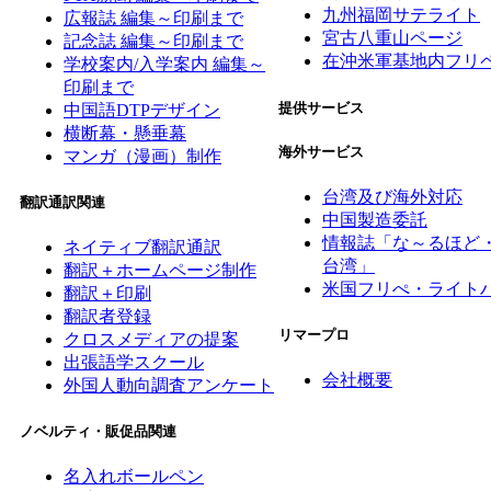
九州福岡サテライト
広報誌 編集～印刷まで
宮古八重山ページ
記念誌 編集～印刷まで
在沖米軍基地内フリ
学校案内/入学案内 編集～
印刷まで
提供サービス
中国語DTPデザイン
横断幕・懸垂幕
海外サービス
マンガ（漫画）制作
台湾及び海外対応
翻訳通訳関連
中国製造委託
情報誌「な～るほど
ネイティブ翻訳通訳
台湾」
翻訳＋ホームページ制作
米国フリぺ・ライト
翻訳＋印刷
翻訳者登録
リマープロ
クロスメディアの提案
出張語学スクール
会社概要
外国人動向調査アンケート
ノベルティ・販促品関連
名入れボールペン