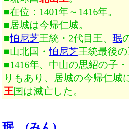
■在位：1401年～1416年。
■居城は今帰仁城。
■
怕尼芝
王統・2代目王、
珉
■山北国・
怕尼芝
王統最後の
■1416年、中山の思紹の子
りもあり、居城の今帰仁城
王
国は滅亡した。
珉 (みん)