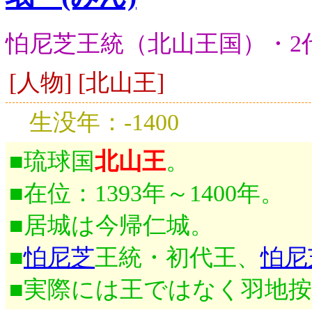
怕尼芝王統（北山王国）・2
[人物] [北山王]
生没年：-1400
■琉球国
北山王
。
■在位：1393年～1400年。
■居城は今帰仁城。
■
怕尼芝
王統・初代王、
怕尼
■実際には王ではなく羽地