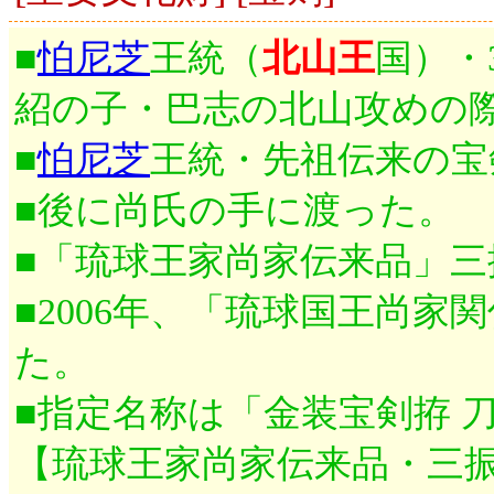
■
怕尼芝
王統（
北山王
国）・
紹の子・巴志の北山攻めの
■
怕尼芝
王統・先祖伝来の宝
■後に尚氏の手に渡った。
■「琉球王家尚家伝来品」
■2006年、「琉球国王尚
た。
■指定名称は「金装宝剣拵 
【琉球王家尚家伝来品・三