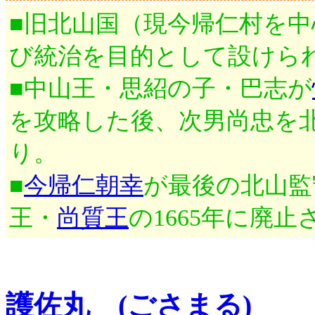
■旧北山国（現今帰仁村を
び統治を目的として設けら
■中山王・思紹の子・巴志が
を攻略した後、次男尚忠を
り。
■
今帰仁朝幸
が最後の北山監
王・
尚質王
の1665年に廃止
護佐丸 (ごさまる)