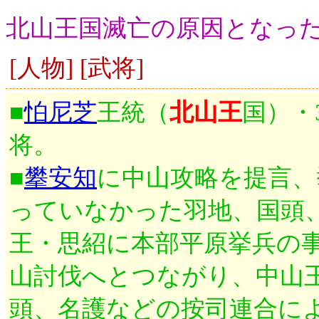
北山王国滅亡の原因となっ
[人物] [武将]
■
怕尼芝
王統（
北山王
国）・
将。
■
攀安知
に中山攻略を提言、
っていなかった羽地、国頭、
王・思紹に本部平原挙兵の
山討伐へとつながり、中山
頭、名護などの按司連合に