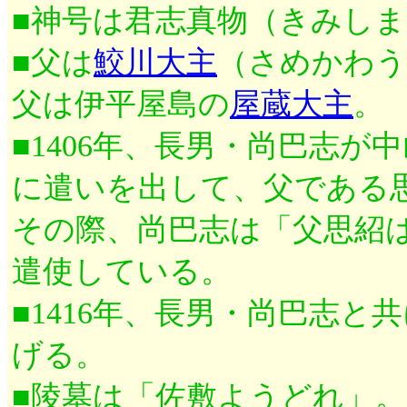
■神号は君志真物（きみし
■父は
鮫川大主
（さめかわう
父は伊平屋島の
屋蔵大主
。
■1406年、長男・尚巴志が
に遣いを出して、父である
その際、尚巴志は「父思紹
遣使している。
■1416年、長男・尚巴志と
げる。
■陵墓は「佐敷ようどれ」