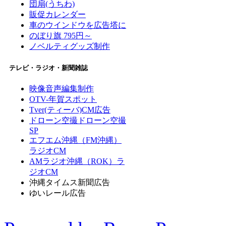
団扇(うちわ)
販促カレンダー
車のウインドウを広告塔に
のぼり旗 795円～
ノベルティグッズ制作
テレビ・ラジオ・新聞雑誌
映像音声編集制作
OTV-年賀スポット
Tver(ティーバ)CM広告
ドローン空撮
ドローン空撮
SP
エフエム沖縄（FM沖縄）
ラジオCM
AMラジオ沖縄（ROK）ラ
ジオCM
沖縄タイムス新聞広告
ゆいレール広告