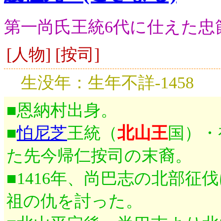
第一尚氏王統6代に仕えた忠
[人物] [按司]
生没年：生年不詳-1458
■恩納村出身。
■
怕尼芝
王統（
北山王
国）・
た先今帰仁按司の末裔。
■1416年、尚巴志の北部征
祖の仇を討った。