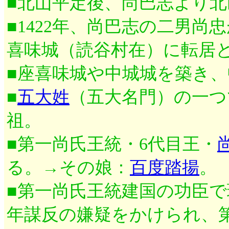
■北山平定後、尚巴志より
■1422年、尚巴志の二男尚
喜味城（読谷村在）に転居と
■座喜味城や中城城を築き
■
五大姓
（五大名門）の一つ
祖。
■第一尚氏王統・6代目王・
る。→その娘：
百度踏揚
。
■第一尚氏王統建国の功臣で
年謀反の嫌疑をかけられ、