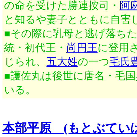
の命を受けた勝連按司・
阿
と知るや妻子とともに自害
■その際に乳母と逃げ落ち
統・初代王・
尚円王
に登用
じられ、
五大姓
の一つ
毛氏
■護佐丸は後世に唐名・毛
いる。
本部平原 (もとぶていば