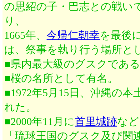
の思紹の子・巴志との戦い
り、
1665年、
今帰仁朝幸
を最後
は、祭事を執り行う場所と
■県内最大級のグスクであ
■桜の名所として有名。
■1972年5月15日、沖縄
れた。
■2000年11月に
首里城跡
など
「琉球王国のグスク及び関