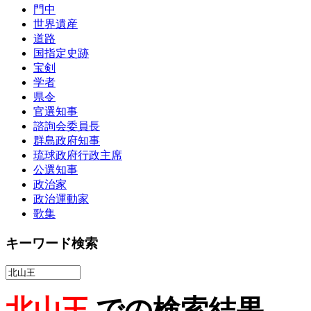
門中
世界遺産
道路
国指定史跡
宝剣
学者
県令
官選知事
諮詢会委員長
群島政府知事
琉球政府行政主席
公選知事
政治家
政治運動家
歌集
キーワード検索
北山王
での検索結果