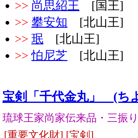
>>
尚思紹王
[国王]
>>
攀安知
[北山王]
>>
珉
[北山王]
>>
怕尼芝
[北山王]
宝剣「千代金丸」 (ち
琉球王家尚家伝来品・三振
[重要文化財] [宝剣]