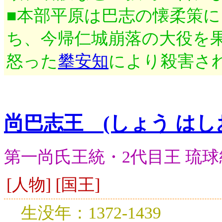
■本部平原は巴志の懐柔策
ち、今帰仁城崩落の大役を
怒った
攀安知
により殺害さ
尚巴志王 (しょう はし
第一尚氏王統・2代目王 琉
[人物] [国王]
生没年：1372-1439