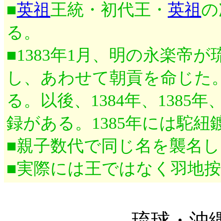
■
英祖
王統・初代王・
英祖
の
る。
■1383年1月、明の永楽帝
し、あわせて朝貢を命じた。
る。以後、1384年、1385年
録がある。1385年には駝
■親子数代で同じ名を襲名
■実際には王ではなく羽地
琉球・沖