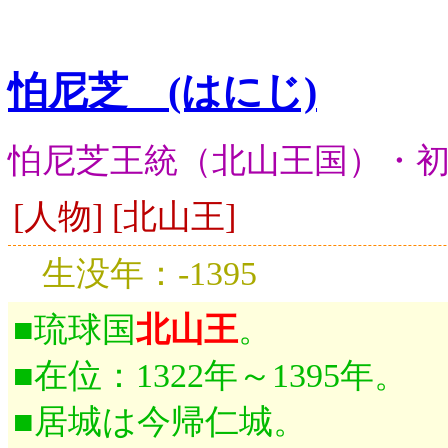
怕尼芝 (はにじ)
怕尼芝王統（北山王国）・
[人物] [北山王]
生没年：-1395
■琉球国
北山王
。
■在位：1322年～1395年。
■居城は今帰仁城。