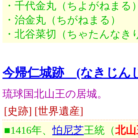
・千代金丸（ちよがねまる
・治金丸（ちがねまる）
・北谷菜切（ちゃたんなき
今帰仁城跡 (なきじん
琉球国北山王の居城。
[史跡] [世界遺産]
■1416年、
怕尼芝
王統（
北山