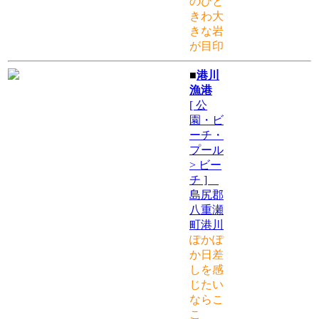
のひと
きわ大
きな岩
が目印
■
港川
漁港
[ 公
園・ビ
ーチ・
プール
> ビー
チ ]
島尻郡
八重瀬
町港川
ぽかぽ
か日差
しを感
じたい
ならこ
こ