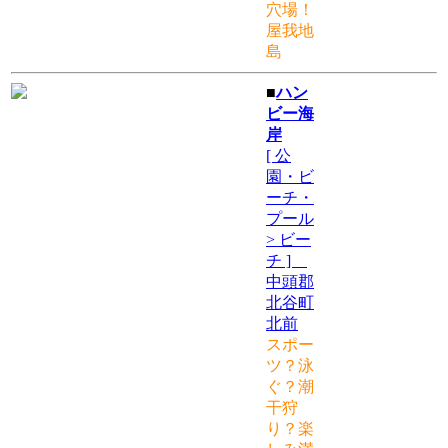
穴場！
屋我地
島
■
ハン
ビー海
岸
[ 公
園・ビ
ーチ・
プール
> ビー
チ ]
中頭郡
北谷町
北前
スポー
ツ？泳
ぐ？潮
干狩
り？楽