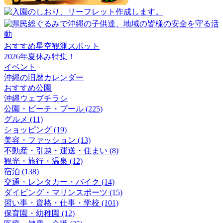
おすすめ星空観測スポット
2026年夏休み特集！
イベント
沖縄の旧暦カレンダー
おすすめ公園
沖縄ウェブチラシ
公園・ビーチ・プール (225)
グルメ (11)
ショッピング (19)
美容・ファッション (13)
不動産・引越・運送・住まい (8)
観光・旅行・温泉 (12)
宿泊 (138)
交通・レンタカー・バイク (14)
ダイビング・マリンスポーツ (15)
習い事・資格・仕事・学校 (101)
保育園・幼稚園 (12)