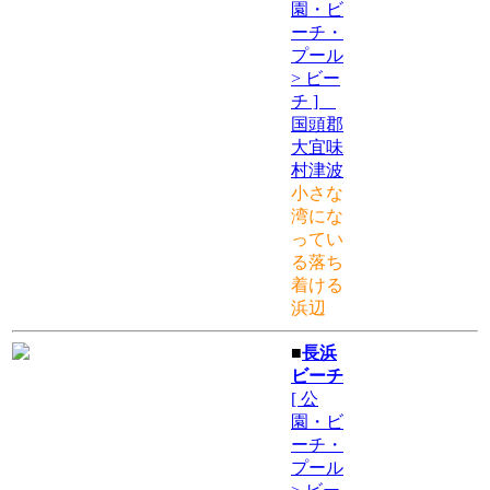
園・ビ
ーチ・
プール
> ビー
チ ]
国頭郡
大宜味
村津波
小さな
湾にな
ってい
る落ち
着ける
浜辺
■
長浜
ビーチ
[ 公
園・ビ
ーチ・
プール