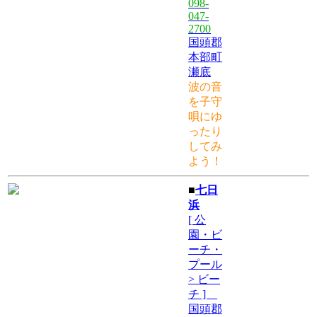
098-
047-
2700
国頭郡
本部町
瀬底
波の音
を子守
唄にゆ
ったり
してみ
よう！
■
七日
浜
[ 公
園・ビ
ーチ・
プール
> ビー
チ ]
国頭郡