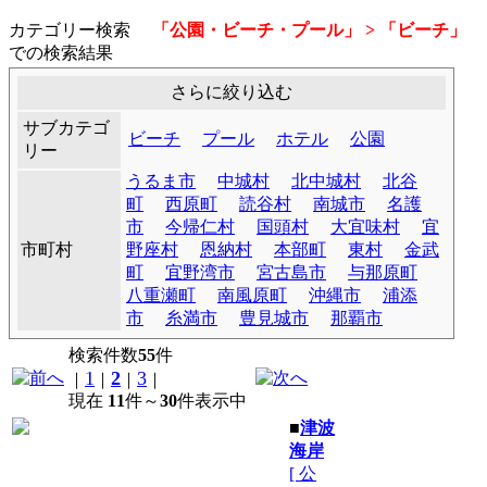
カテゴリー検索
「公園・ビーチ・プール」 > 「ビーチ」
での検索結果
さらに絞り込む
サブカテゴ
ビーチ
プール
ホテル
公園
リー
うるま市
中城村
北中城村
北谷
町
西原町
読谷村
南城市
名護
市
今帰仁村
国頭村
大宜味村
宜
市町村
野座村
恩納村
本部町
東村
金武
町
宜野湾市
宮古島市
与那原町
八重瀬町
南風原町
沖縄市
浦添
市
糸満市
豊見城市
那覇市
検索件数
55
件
1
2
3
｜
｜
｜
｜
現在
11
件～
30
件表示中
■
津波
海岸
[ 公