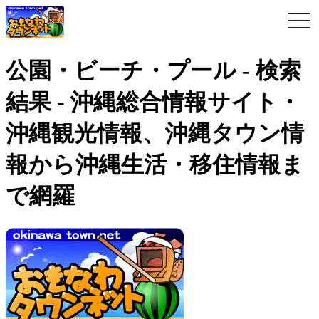
togg
navi
公園・ビーチ・プール - 検索
結果 - 沖縄総合情報サイト・
沖縄観光情報、沖縄タウン情
報から沖縄生活・移住情報ま
で網羅