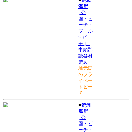
■
楚辺
海岸
[ 公
園・ビ
ーチ・
プール
> ビー
チ ]
中頭郡
読谷村
楚辺
地元民
のプラ
イベー
トビー
チ
■
楚洲
海岸
[ 公
園・ビ
ーチ・