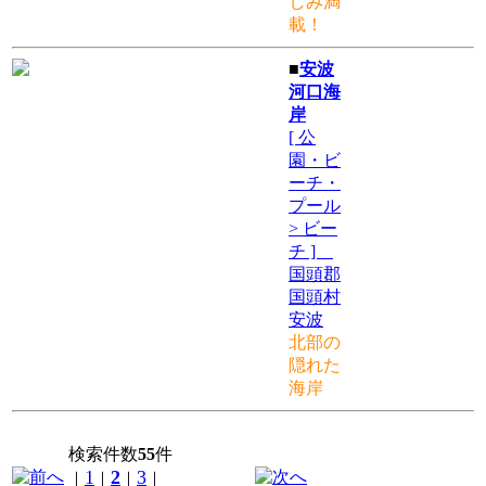
しみ満
載！
■
安波
河口海
岸
[ 公
園・ビ
ーチ・
プール
> ビー
チ ]
国頭郡
国頭村
安波
北部の
隠れた
海岸
検索件数
55
件
1
2
3
｜
｜
｜
｜