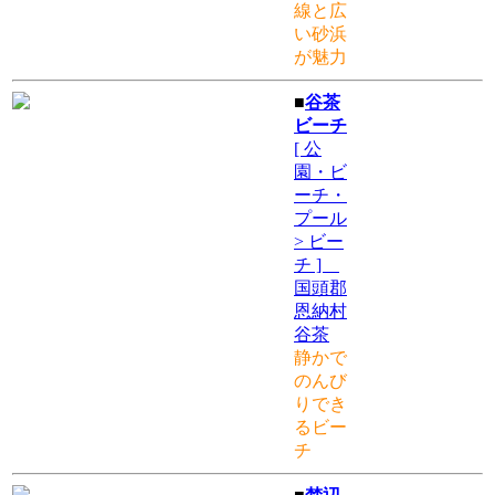
線と広
い砂浜
が魅力
■
谷茶
ビーチ
[ 公
園・ビ
ーチ・
プール
> ビー
チ ]
国頭郡
恩納村
谷茶
静かで
のんび
りでき
るビー
チ