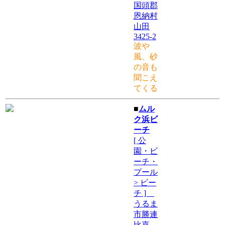
国頭郡
恩納村
山田
3425-2
波や
風、砂
の音も
聞こえ
てくる
■
ムル
ク浜ビ
ーチ
[ 公
園・ビ
ーチ・
プール
> ビー
チ ]
うるま
市勝連
比嘉