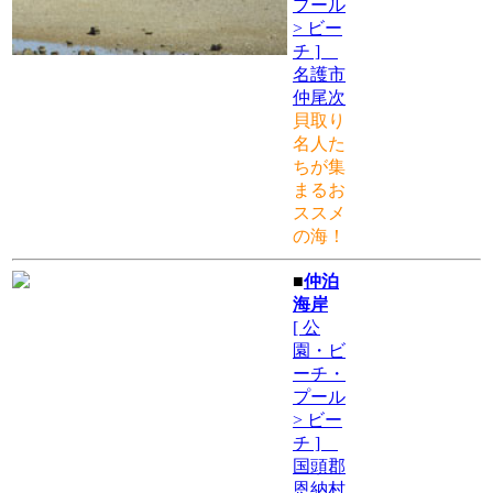
プール
> ビー
チ ]
名護市
仲尾次
貝取り
名人た
ちが集
まるお
ススメ
の海！
■
仲泊
海岸
[ 公
園・ビ
ーチ・
プール
> ビー
チ ]
国頭郡
恩納村