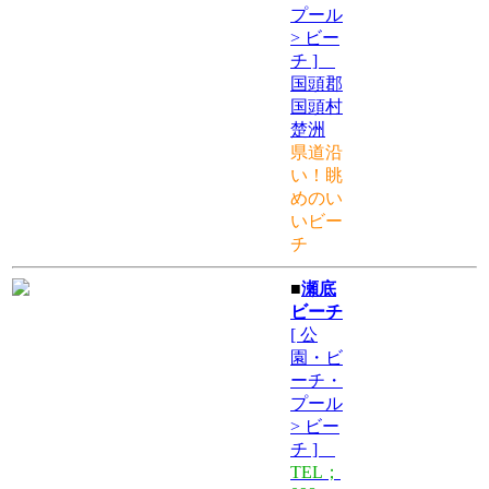
プール
> ビー
チ ]
国頭郡
国頭村
楚洲
県道沿
い！眺
めのい
いビー
チ
■
瀬底
ビーチ
[ 公
園・ビ
ーチ・
プール
> ビー
チ ]
TEL；