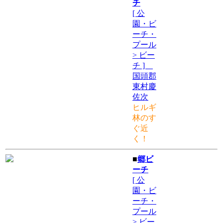
チ
[ 公
園・ビ
ーチ・
プール
> ビー
チ ]
国頭郡
東村慶
佐次
ヒルギ
林のす
ぐ近
く！
■
郷ビ
ーチ
[ 公
園・ビ
ーチ・
プール
> ビー