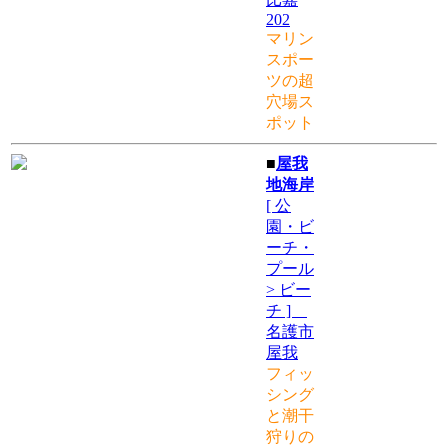
202
マリン
スポー
ツの超
穴場ス
ポット
■
屋我
地海岸
[ 公
園・ビ
ーチ・
プール
> ビー
チ ]
名護市
屋我
フィッ
シング
と潮干
狩りの