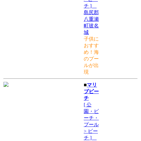
チ ]
島尻郡
八重瀬
町玻名
城
子供に
おすす
め！海
のプー
ルが出
現
■
マリ
ブビー
チ
[ 公
園・ビ
ーチ・
プール
> ビー
チ ]