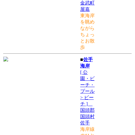
金武町
屋嘉
東海岸
を眺め
ながら
ちょっ
とお散
歩
■
佐手
海岸
[ 公
園・ビ
ーチ・
プール
> ビー
チ ]
国頭郡
国頭村
佐手
海岸線