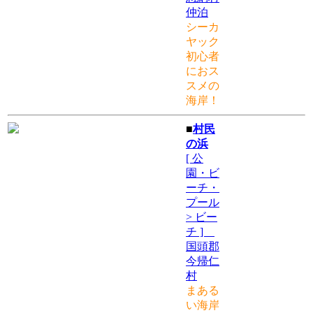
仲泊
シーカ
ヤック
初心者
におス
スメの
海岸！
■
村民
の浜
[ 公
園・ビ
ーチ・
プール
> ビー
チ ]
国頭郡
今帰仁
村
まある
い海岸