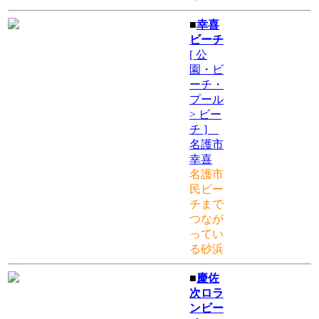
■
幸喜
ビーチ
[ 公
園・ビ
ーチ・
プール
> ビー
チ ]
名護市
幸喜
名護市
民ビー
チまで
つなが
ってい
る砂浜
■
慶佐
次ロラ
ンビー