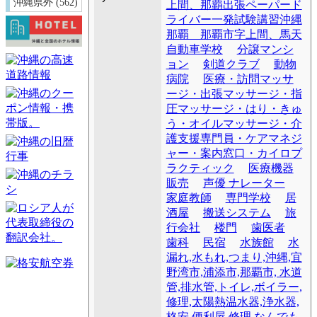
沖縄県外 (562)
上間、那覇出張ペーパード
ライバー一発試験講習沖縄
那覇 那覇市字上間、馬天
自動車学校
分譲マンシ
ョン
剣道クラブ
動物
病院
医療・訪問マッサ
ージ・出張マッサージ・指
圧マッサージ・はり・きゅ
う・オイルマッサージ・介
護支援専門員・ケアマネジ
ャー・案内窓口・カイロプ
ラクティック
医療機器
販売
声優 ナレーター
家庭教師
専門学校
居
酒屋
搬送システム
旅
行会社
楼門
歯医者
歯科
民宿
水族館
水
漏れ,水もれ,つまり,沖縄,宜
野湾市,浦添市,那覇市, 水道
管,排水管,トイレ,ボイラー,
修理,太陽熱温水器,浄水器,
格安,便利屋,修理,なんでも