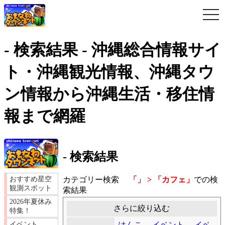
togg
navi
- 検索結果 - 沖縄総合情報サイ
ト・沖縄観光情報、沖縄タウ
ン情報から沖縄生活・移住情
報まで網羅
- 検索結果
カテゴリー検索
「」 > 「カフェ」
での検
おすすめ星空
観測スポット
索結果
2026年夏休み
さらに絞り込む
特集！
はんこ
イベント
イベ
イベント