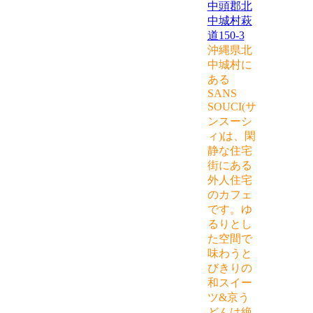
中頭郡北
中城村萩
道150-3
沖縄県北
中城村に
ある
SANS
SOUCI(サ
ンスーシ
ィ)は、閑
静な住宅
街にある
外人住宅
のカフェ
です。ゆ
るりとし
た空間で
味わうと
びきりの
和スイー
ツ&京う
どんは絶