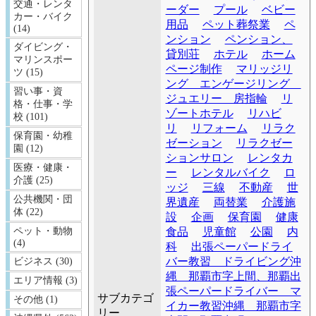
交通・レンタ
ーダー
プール
ベビー
カー・バイク
用品
ペット葬祭業
ペ
(14)
ンション
ペンション、
ダイビング・
貸別荘
ホテル
ホーム
マリンスポー
ページ制作
マリッジリ
ツ (15)
ング エンゲージリング
習い事・資
ジュエリー 房指輪
リ
格・仕事・学
ゾートホテル
リハビ
校 (101)
リ
リフォーム
リラク
保育園・幼稚
ゼーション
リラクゼー
園 (12)
ションサロン
レンタカ
医療・健康・
ー
レンタルバイク
ロ
介護 (25)
ッジ
三線
不動産
世
公共機関・団
界遺産
両替業
介護施
体 (22)
設
企画
保育園
健康
食品
児童館
公園
内
ペット・動物
(4)
科
出張ペーパードライ
バー教習 ドライビング沖
ビジネス (30)
縄 那覇市字上間、那覇出
エリア情報 (3)
張ペーパードライバー マ
サブカテゴ
その他 (1)
イカー教習沖縄 那覇市字
リー