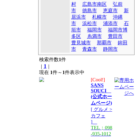
村
広島市南区
弘前
市
徳島市
恵庭市
新
居浜市
札幌市
沖縄
市
浜松市
浦添市
石
垣市
福岡市
福岡市博
多区
糸満市
豊田市
豊見城市
那覇市
鉾田
市
青森市
静岡市
検索件数
1
件
1
｜
｜
現在
1
件～
1
件表示中
[Cool!]
SANS
SOUCI
(公式ホー
ムページ)
[ グルメ >
カフェ
]
TEL；098
-935-1012