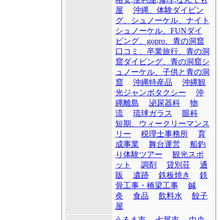
屋
沖縄、体験ダイビン
グ、シュノーケル、ナイト
シュノーケル、FUNダイ
ビング、gopro、青の洞窟
口コミ、卒業旅行、青の洞
窟ダイビング、青の洞窟シ
ュノーケル、子供と青の洞
窟
沖縄特産品
沖縄観
光ジャンボタクシー
沖
縄離島
泌尿器科
物
流
琉球ガラス
眼科
短期、ウィークリーマンス
リー
税理士事務所
育
成事業
舞台運営
船釣
り体験ツアー
観光スポ
ット
調剤
貸別荘
通
販
遺跡
鉄板焼き
鉄
骨工事・橋梁工事
鍼
灸
食品
飲料水
餃子
屋
うるま市
七尾市
中央