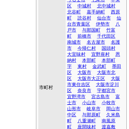
区
中城村
北中城村
北谷町
嘉手納町
西原
町
読谷村
仙台市
仙
台市青葉区
伊勢市
八
戸市
与那国町
竹富
町
前橋市
千代田区
南城市
名古屋市
名護
市
今帰仁村
国頭村
大宜味村
宜野座村
恩
納村
本部町
本部町
字
東村
金武町
墨田
区
大阪市
大阪市北
区
大阪市大正区
大阪
市東住吉区
大阪市淀川
市町村
区
奈良市
宇都宮市
宜野湾市
宮古島市
富
士市
小山市
小牧市
山形市
岐阜市
岡山市
中区
与那原町
久米島
町
八重瀬町
南風原
町
座間味村
渡嘉敷