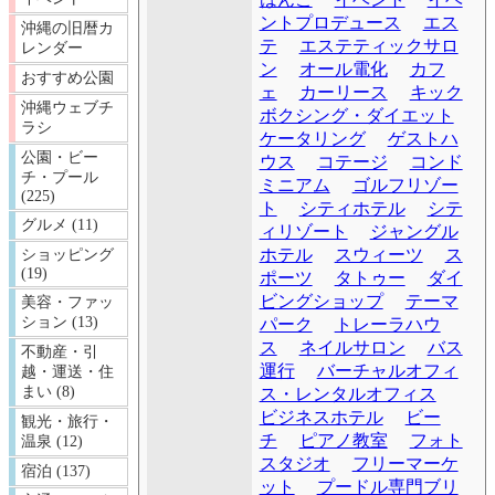
ントプロデュース
エス
沖縄の旧暦カ
テ
エステティックサロ
レンダー
ン
オール電化
カフ
おすすめ公園
ェ
カーリース
キック
沖縄ウェブチ
ボクシング・ダイエット
ラシ
ケータリング
ゲストハ
公園・ビー
ウス
コテージ
コンド
チ・プール
ミニアム
ゴルフリゾー
(225)
ト
シティホテル
シテ
グルメ (11)
ィリゾート
ジャングル
ホテル
スウィーツ
ス
ショッピング
(19)
ポーツ
タトゥー
ダイ
ビングショップ
テーマ
美容・ファッ
ション (13)
パーク
トレーラハウ
ス
ネイルサロン
バス
不動産・引
運行
バーチャルオフィ
越・運送・住
まい (8)
ス・レンタルオフィス
ビジネスホテル
ビー
観光・旅行・
チ
ピアノ教室
フォト
温泉 (12)
スタジオ
フリーマーケ
宿泊 (137)
ット
プードル専門ブリ