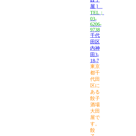
屋 ]
TEL；
03-
6206-
9738
千代
田区
内神
田3-
18-7
東京
都千
代田
区に
ある
餃子
酒場
大田
屋で
す。
餃