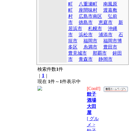
町
八重瀬町
南風原
町
座間味村
渡嘉敷
村
広島市南区
弘前
市
徳島市
恵庭市
新
居浜市
札幌市
沖縄
市
浜松市
浦添市
石
垣市
福岡市
福岡市博
多区
糸満市
豊田市
豊見城市
那覇市
鉾田
市
青森市
静岡市
検索件数
1
件
1
｜
｜
現在
1
件～
1
件表示中
[Cool!]
餃子
酒場
大田
屋
[ グル
メ >
餃子