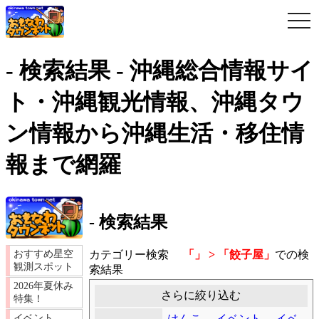
togg
navi
- 検索結果 - 沖縄総合情報サイ
ト・沖縄観光情報、沖縄タウ
ン情報から沖縄生活・移住情
報まで網羅
- 検索結果
カテゴリー検索
「」 > 「餃子屋」
での検
おすすめ星空
観測スポット
索結果
2026年夏休み
さらに絞り込む
特集！
はんこ
イベント
イベ
イベント