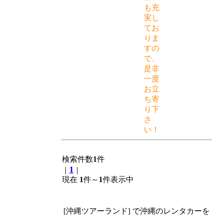
も充
実し
てお
りま
すの
で、
是非
一度
お立
ち寄
り下
さ
い！
検索件数
1
件
1
｜
｜
現在
1
件～
1
件表示中
[沖縄ツアーランド] で沖縄のレンタカーを