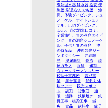
陽熱温水器,浄水器,格安,便
利屋,修理,なんでも屋
沖
縄、体験ダイビング、シュ
ノーケル、ナイトシュノー
ケル、FUNダイビング、
gopro、青の洞窟口コミ、
卒業旅行、青の洞窟ダイビ
ング、青の洞窟シュノーケ
ル、子供と青の洞窟
沖
縄特産品
沖縄観光ジャ
ンボタクシー
沖縄離
島
泌尿器科
物流
琉
球ガラス
眼科
短期、
ウィークリーマンスリー
税理士事務所
育成事
業
舞台運営
船釣り体
験ツアー
観光スポッ
ト
調剤
貸別荘
通
販
遺跡
鉄板焼き
鉄
骨工事・橋梁工事
鍼
灸
食品
飲料水
餃子