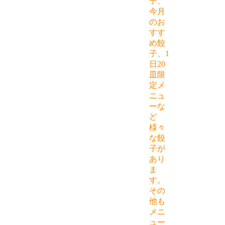
子、
今月
のお
すす
め餃
子、1
日20
皿限
定メ
ニュ
ーな
ど
様々
な餃
子が
あり
ま
す。
その
他も
メニ
ュー