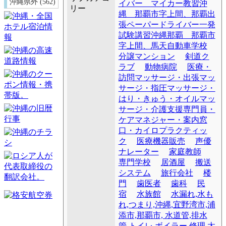
沖縄県外 (562)
イバー マイカー教習沖
リー
縄 那覇市字上間、那覇出
張ペーパードライバー一発
試験講習沖縄那覇 那覇市
字上間、馬天自動車学校
分譲マンション
剣道ク
ラブ
動物病院
医療・
訪問マッサージ・出張マッ
サージ・指圧マッサージ・
はり・きゅう・オイルマッ
サージ・介護支援専門員・
ケアマネジャー・案内窓
口・カイロプラクティッ
ク
医療機器販売
声優
ナレーター
家庭教師
専門学校
居酒屋
搬送
システム
旅行会社
楼
門
歯医者
歯科
民
宿
水族館
水漏れ,水も
れ,つまり,沖縄,宜野湾市,浦
添市,那覇市, 水道管,排水
管,トイレ,ボイラー,修理,太