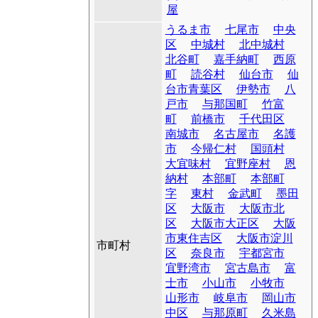
屋
うるま市
七尾市
中央
区
中城村
北中城村
北谷町
嘉手納町
西原
町
読谷村
仙台市
仙
台市青葉区
伊勢市
八
戸市
与那国町
竹富
町
前橋市
千代田区
南城市
名古屋市
名護
市
今帰仁村
国頭村
大宜味村
宜野座村
恩
納村
本部町
本部町
字
東村
金武町
墨田
区
大阪市
大阪市北
区
大阪市大正区
大阪
市東住吉区
大阪市淀川
市町村
区
奈良市
宇都宮市
宜野湾市
宮古島市
富
士市
小山市
小牧市
山形市
岐阜市
岡山市
中区
与那原町
久米島