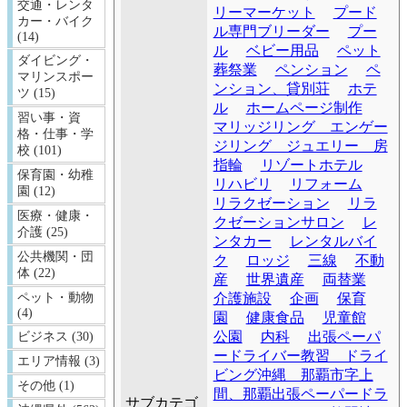
交通・レンタ
リーマーケット
プード
カー・バイク
ル専門ブリーダー
プー
(14)
ル
ベビー用品
ペット
ダイビング・
葬祭業
ペンション
ペ
マリンスポー
ンション、貸別荘
ホテ
ツ (15)
ル
ホームページ制作
習い事・資
マリッジリング エンゲー
格・仕事・学
ジリング ジュエリー 房
校 (101)
指輪
リゾートホテル
保育園・幼稚
リハビリ
リフォーム
園 (12)
リラクゼーション
リラ
医療・健康・
クゼーションサロン
レ
介護 (25)
ンタカー
レンタルバイ
公共機関・団
ク
ロッジ
三線
不動
体 (22)
産
世界遺産
両替業
介護施設
企画
保育
ペット・動物
(4)
園
健康食品
児童館
公園
内科
出張ペーパ
ビジネス (30)
ードライバー教習 ドライ
エリア情報 (3)
ビング沖縄 那覇市字上
その他 (1)
間、那覇出張ペーパードラ
サブカテゴ