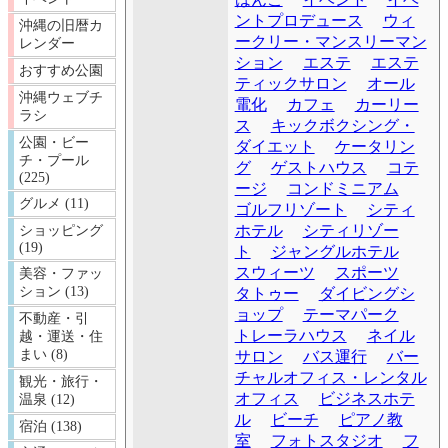
ントプロデュース
ウィ
沖縄の旧暦カ
ークリー・マンスリーマン
レンダー
ション
エステ
エステ
おすすめ公園
ティックサロン
オール
沖縄ウェブチ
電化
カフェ
カーリー
ラシ
ス
キックボクシング・
公園・ビー
ダイエット
ケータリン
チ・プール
グ
ゲストハウス
コテ
(225)
ージ
コンドミニアム
グルメ (11)
ゴルフリゾート
シティ
ホテル
シティリゾー
ショッピング
(19)
ト
ジャングルホテル
スウィーツ
スポーツ
美容・ファッ
ション (13)
タトゥー
ダイビングシ
ョップ
テーマパーク
不動産・引
トレーラハウス
ネイル
越・運送・住
まい (8)
サロン
バス運行
バー
チャルオフィス・レンタル
観光・旅行・
オフィス
ビジネスホテ
温泉 (12)
ル
ビーチ
ピアノ教
宿泊 (138)
室
フォトスタジオ
フ