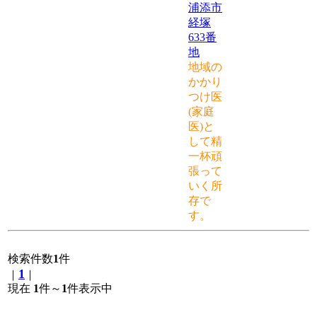
浦添市
経塚
633番
地
地域の
かかり
つけ医
(家庭
医)と
して精
一杯頑
張って
いく所
存で
す。
検索件数
1
件
1
｜
｜
現在
1
件～
1
件表示中