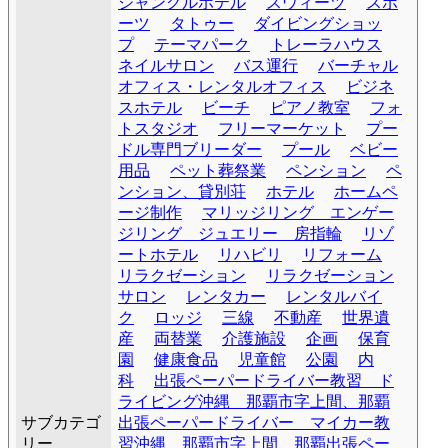
ジャングルホテル
スウィーツ
スポ
ーツ
タトゥー
ダイビングショッ
プ
テーマパーク
トレーラハウス
ネイルサロン
バス運行
バーチャル
オフィス・レンタルオフィス
ビジネ
スホテル
ビーチ
ピアノ教室
フォ
トスタジオ
フリーマーケット
プー
ドル専門ブリーダー
プール
ベビー
用品
ペット葬祭業
ペンション
ペ
ンション、貸別荘
ホテル
ホームペ
ージ制作
マリッジリング エンゲー
ジリング ジュエリー 房指輪
リゾ
ートホテル
リハビリ
リフォーム
リラクゼーション
リラクゼーション
サロン
レンタカー
レンタルバイ
ク
ロッジ
三線
不動産
世界遺
産
両替業
介護施設
企画
保育
園
健康食品
児童館
公園
内
科
出張ペーパードライバー教習 ド
ライビング沖縄 那覇市字上間、那覇
サブカテゴ
出張ペーパードライバー マイカー教
リー
習沖縄 那覇市字上間、那覇出張ペー