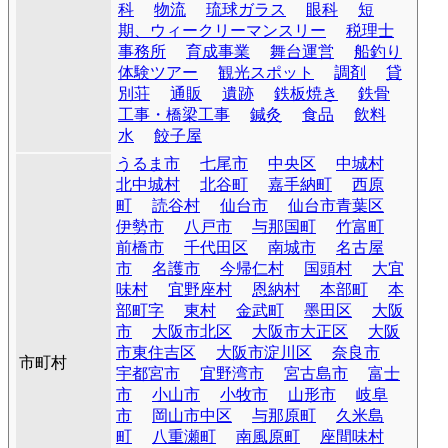
科
物流
琉球ガラス
眼科
短
期、ウィークリーマンスリー
税理士
事務所
育成事業
舞台運営
船釣り
体験ツアー
観光スポット
調剤
貸
別荘
通販
遺跡
鉄板焼き
鉄骨
工事・橋梁工事
鍼灸
食品
飲料
水
餃子屋
うるま市
七尾市
中央区
中城村
北中城村
北谷町
嘉手納町
西原
町
読谷村
仙台市
仙台市青葉区
伊勢市
八戸市
与那国町
竹富町
前橋市
千代田区
南城市
名古屋
市
名護市
今帰仁村
国頭村
大宜
味村
宜野座村
恩納村
本部町
本
部町字
東村
金武町
墨田区
大阪
市
大阪市北区
大阪市大正区
大阪
市東住吉区
大阪市淀川区
奈良市
市町村
宇都宮市
宜野湾市
宮古島市
富士
市
小山市
小牧市
山形市
岐阜
市
岡山市中区
与那原町
久米島
町
八重瀬町
南風原町
座間味村