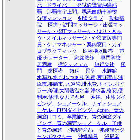
パードライバー一発試験講習沖縄那
覇 那覇市字上間、馬天自動車学校
分譲マンション
剣道クラブ
動物病
院
医療・訪問マッサージ・出張マッ
サージ・指圧マッサージ・はり・きゅ
う・オイルマッサージ・介護支援専門
員・ケアマネジャー・案内窓口・カイ
ロプラクティック
医療機器販売
声
優 ナレーター
家庭教師
専門学校
居酒屋
搬送システム
旅行会社
楼
門
歯医者
歯科
民宿
水族館
水漏れ,水もれ,つまり,沖縄,宜野湾市,浦
添市,那覇市, 水道管,排水管,トイレ,ボイ
ラー,修理,太陽熱温水器,浄水器,格安,便
利屋,修理,なんでも屋
沖縄、体験ダイ
ビング、シュノーケル、ナイトシュノ
ーケル、FUNダイビング、gopro、青の
洞窟口コミ、卒業旅行、青の洞窟ダイ
ビング、青の洞窟シュノーケル、子供
と青の洞窟
沖縄特産品
沖縄観光ジ
ャンボタクシー
沖縄離島
泌尿器