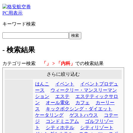
PC用表示
キーワード検索
- 検索結果
カテゴリー検索
「」 > 「内科」
での検索結果
さらに絞り込む
はんこ
イベント
イベントプロデュ
ース
ウィークリー・マンスリーマン
ション
エステ
エステティックサロ
ン
オール電化
カフェ
カーリー
ス
キックボクシング・ダイエット
ケータリング
ゲストハウス
コテー
ジ
コンドミニアム
ゴルフリゾー
ト
シティホテル
シティリゾート