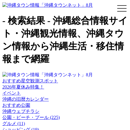
togg
navi
- 検索結果 - 沖縄総合情報サイ
ト・沖縄観光情報、沖縄タウ
ン情報から沖縄生活・移住情
報まで網羅
おすすめ星空観測スポット
2026年夏休み特集！
イベント
沖縄の旧暦カレンダー
おすすめ公園
沖縄ウェブチラシ
公園・ビーチ・プール (225)
グルメ (11)
ショッピング (19)