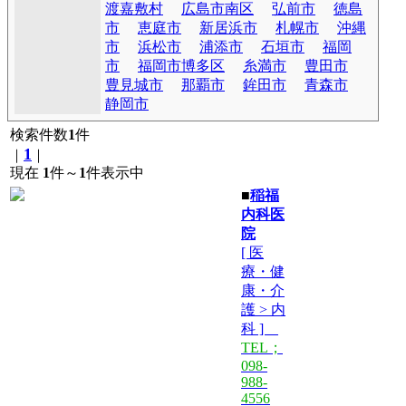
渡嘉敷村
広島市南区
弘前市
徳島
市
恵庭市
新居浜市
札幌市
沖縄
市
浜松市
浦添市
石垣市
福岡
市
福岡市博多区
糸満市
豊田市
豊見城市
那覇市
鉾田市
青森市
静岡市
検索件数
1
件
1
｜
｜
現在
1
件～
1
件表示中
■
稲福
内科医
院
[ 医
療・健
康・介
護 > 内
科 ]
TEL；
098-
988-
4556