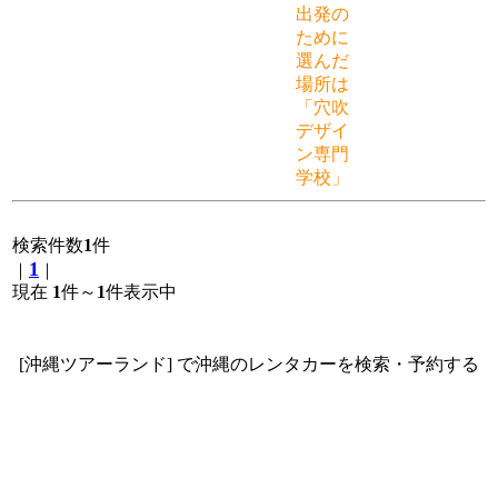
出発の
ために
選んだ
場所は
「穴吹
デザイ
ン専門
学校」
検索件数
1
件
1
｜
｜
現在
1
件～
1
件表示中
[沖縄ツアーランド] で沖縄のレンタカーを検索・予約する