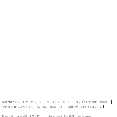
|
|
|
|
掲載内容がおかしいなと思ったら…
プライバシーポリシー
リンク及び著作権
お問合せ
|
|
|
|
特定商取引法に基づく表記
広告掲載
出店のご案内
掲載企業・店舗会員ログイン
Copyright(C) since 2008
タウンネット®
[
Remar Pro ltd.
(
Eng
)] All Right reserved.