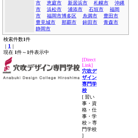
市
恵庭市
新居浜市
札幌市
沖縄
市
浜松市
浦添市
石垣市
福岡
市
福岡市博多区
糸満市
豊田市
豊見城市
那覇市
鉾田市
青森市
静岡市
検索件数
1
件
1
｜
｜
現在
1
件～
1
件表示中
[Direct
Link]
穴吹デ
ザイン
専門学
校
[ 習い
事・資
格・仕
事・学
校 > 専
門学校
]