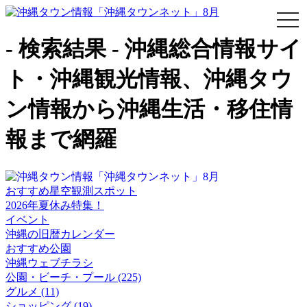
togg
navi
- 検索結果 - 沖縄総合情報サイ
ト・沖縄観光情報、沖縄タウ
ン情報から沖縄生活・移住情
報まで網羅
おすすめ星空観測スポット
2026年夏休み特集！
イベント
沖縄の旧暦カレンダー
おすすめ公園
沖縄ウェブチラシ
公園・ビーチ・プール (225)
グルメ (11)
ショッピング (19)