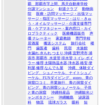
覇 那覇市字上間、馬天自動車学校
分譲マンション
剣道クラブ
動物病
院
医療・訪問マッサージ・出張マッ
サージ・指圧マッサージ・はり・きゅ
う・オイルマッサージ・介護支援専門
員・ケアマネジャー・案内窓口・カイ
ロプラクティック
医療機器販売
声
優 ナレーター
家庭教師
専門学校
居酒屋
搬送システム
旅行会社
楼
門
歯医者
歯科
民宿
水族館
水漏れ,水もれ,つまり,沖縄,宜野湾市,浦
添市,那覇市, 水道管,排水管,トイレ,ボイ
ラー,修理,太陽熱温水器,浄水器,格安,便
利屋,修理,なんでも屋
沖縄、体験ダイ
ビング、シュノーケル、ナイトシュノ
ーケル、FUNダイビング、gopro、青の
洞窟口コミ、卒業旅行、青の洞窟ダイ
ビング、青の洞窟シュノーケル、子供
と青の洞窟
沖縄特産品
沖縄観光ジ
ャンボタクシー
沖縄離島
泌尿器
科
物流
琉球ガラス
眼科
短