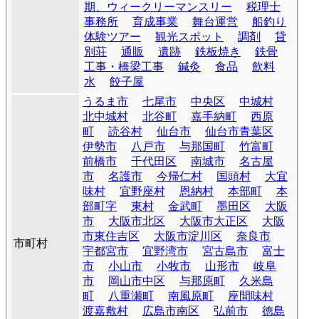
期、ウィークリーマンスリー
税理士
事務所
育成事業
舞台運営
船釣り
体験ツアー
観光スポット
調剤
貸
別荘
通販
遺跡
鉄板焼き
鉄骨
工事・橋梁工事
鍼灸
食品
飲料
水
餃子屋
うるま市
七尾市
中央区
中城村
北中城村
北谷町
嘉手納町
西原
町
読谷村
仙台市
仙台市青葉区
伊勢市
八戸市
与那国町
竹富町
前橋市
千代田区
南城市
名古屋
市
名護市
今帰仁村
国頭村
大宜
味村
宜野座村
恩納村
本部町
本
部町字
東村
金武町
墨田区
大阪
市
大阪市北区
大阪市大正区
大阪
市東住吉区
大阪市淀川区
奈良市
市町村
宇都宮市
宜野湾市
宮古島市
富士
市
小山市
小牧市
山形市
岐阜
市
岡山市中区
与那原町
久米島
町
八重瀬町
南風原町
座間味村
渡嘉敷村
広島市南区
弘前市
徳島