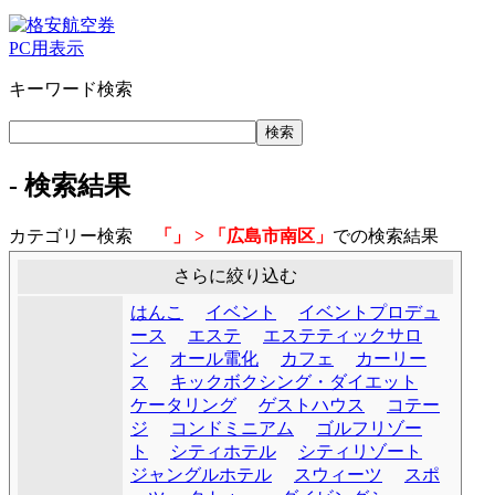
PC用表示
キーワード検索
- 検索結果
カテゴリー検索
「」 > 「広島市南区」
での検索結果
さらに絞り込む
はんこ
イベント
イベントプロデュ
ース
エステ
エステティックサロ
ン
オール電化
カフェ
カーリー
ス
キックボクシング・ダイエット
ケータリング
ゲストハウス
コテー
ジ
コンドミニアム
ゴルフリゾー
ト
シティホテル
シティリゾート
ジャングルホテル
スウィーツ
スポ