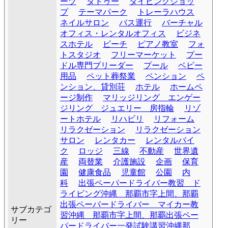
ーツ
タトゥー
ダイビングショッ
プ
テーマパーク
トレーラハウス
ネイルサロン
バス運行
バーチャル
オフィス・レンタルオフィス
ビジネ
スホテル
ビーチ
ピアノ教室
フォ
トスタジオ
フリーマーケット
プー
ドル専門ブリーダー
プール
ベビー
用品
ペット葬祭業
ペンション
ペ
ンション、貸別荘
ホテル
ホームペ
ージ制作
マリッジリング エンゲー
ジリング ジュエリー 房指輪
リゾ
ートホテル
リハビリ
リフォーム
リラクゼーション
リラクゼーション
サロン
レンタカー
レンタルバイ
ク
ロッジ
三線
不動産
世界遺
産
両替業
介護施設
企画
保育
園
健康食品
児童館
公園
内
科
出張ペーパードライバー教習 ド
ライビング沖縄 那覇市字上間、那覇
出張ペーパードライバー マイカー教
サブカテゴ
習沖縄 那覇市字上間、那覇出張ペー
リー
パードライバー一発試験講習沖縄那