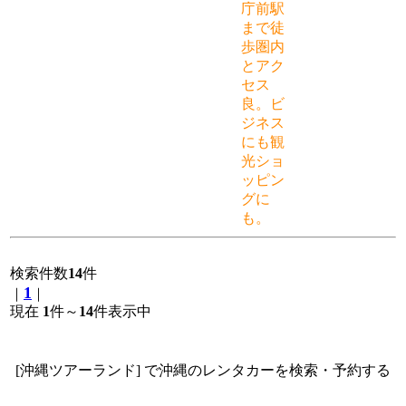
庁前駅
まで徒
歩圏内
とアク
セス
良。ビ
ジネス
にも観
光ショ
ッピン
グに
も。
検索件数
14
件
1
｜
｜
現在
1
件～
14
件表示中
[沖縄ツアーランド] で沖縄のレンタカーを検索・予約する