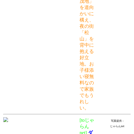
茂地」
を道向
かいに
構え、
夜の街
「松
山」を
背中に
抱える
好立
地。お
子様添
い寝無
料なの
で家族
でもう
れし
い。
[toじゃ
写真提供：
らん
じゃらんnet
net]
ダ