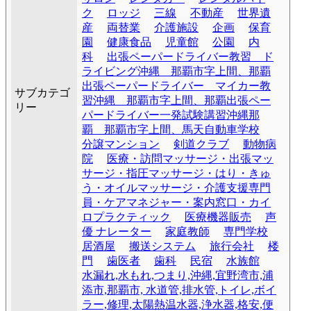
ク
ロッジ
三線
不動産
世界遺
産
両替業
介護施設
企画
保育
園
健康食品
児童館
公園
内
科
出張ペーパードライバー教習 ド
ライビング沖縄 那覇市字上間、那覇
出張ペーパードライバー マイカー教
サブカテゴ
習沖縄 那覇市字上間、那覇出張ペー
リー
パードライバー一発試験講習沖縄那
覇 那覇市字上間、馬天自動車学校
分譲マンション
剣道クラブ
動物病
院
医療・訪問マッサージ・出張マッ
サージ・指圧マッサージ・はり・きゅ
う・オイルマッサージ・介護支援専門
員・ケアマネジャー・案内窓口・カイ
ロプラクティック
医療機器販売
声
優 ナレーター
家庭教師
専門学校
居酒屋
搬送システム
旅行会社
楼
門
歯医者
歯科
民宿
水族館
水漏れ,水もれ,つまり,沖縄,宜野湾市,浦
添市,那覇市, 水道管,排水管,トイレ,ボイ
ラー,修理,太陽熱温水器,浄水器,格安,便