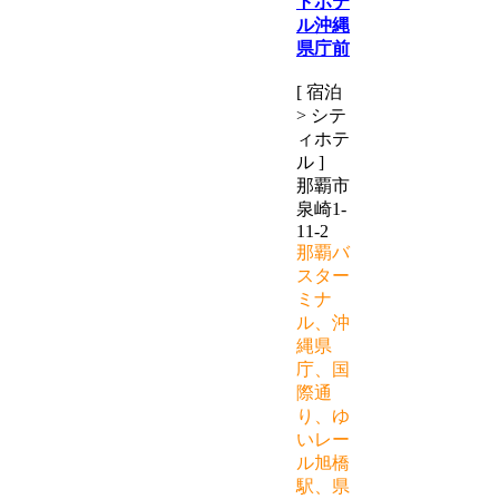
トホテ
ル沖縄
県庁前
[ 宿泊
> シテ
ィホテ
ル ]
那覇市
泉崎1-
11-2
那覇バ
スター
ミナ
ル、沖
縄県
庁、国
際通
り、ゆ
いレー
ル旭橋
駅、県