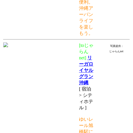
便利。
沖縄ア
ーバン
ライフ
を楽し
もう。
[toじゃ
写真提供：
らん
じゃらんnet
net]
リ
ーガロ
イヤル
グラン
沖縄
[ 宿泊
> シテ
ィホテ
ル ]
ゆいレ
ール旭
橋駅に