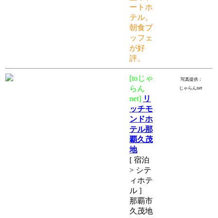
ートホ
テル。
朝食ブ
ッフェ
が好
評。
[toじゃ
写真提供：
らん
じゃらんnet
net]
リ
ッチモ
ンドホ
テル那
覇久茂
地
[ 宿泊
> シテ
ィホテ
ル ]
那覇市
久茂地