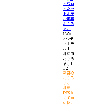
イワロ
イネッ
トホテ
ル那覇
おもろ
まち
[ 宿泊
> シテ
ィホテ
ル ]
那覇市
おもろ
まち1-
1-2
新都心
おもろ
まち、
那覇
DFS近
くで買
い物に