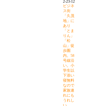
2-23-12
ビジネ
ス街
「久茂
地」に
あり
「とま
りん」
「松
山」徒
歩圏
内。58
号線沿
い。小
学生以
下添い
寝無料
なので
家族連
れにも
うれし
い。