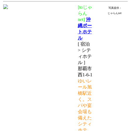
[toじゃ
写真提供：
らん
じゃらんnet
net]
沖
縄ポー
トホテ
ル
[ 宿泊
> シテ
ィホテ
ル ]
那覇市
西1-6-1
ゆいレ
ール旭
橋駅近
く。ス
パや宴
会場も
備えた
シティ
ホテ