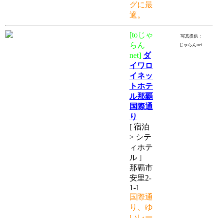
グに最
適。
[toじゃ
写真提供：
らん
じゃらんnet
net]
ダ
イワロ
イネッ
トホテ
ル那覇
国際通
り
[ 宿泊
> シテ
ィホテ
ル ]
那覇市
安里2-
1-1
国際通
り、ゆ
いレー