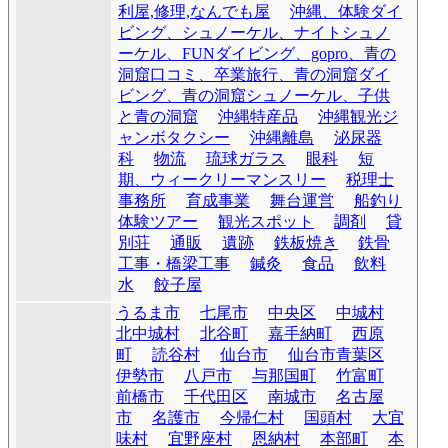
利屋,修理,なんでも屋
沖縄、体験ダイ
ビング、シュノーケル、ナイトシュノ
ーケル、FUNダイビング、gopro、青の
洞窟口コミ、卒業旅行、青の洞窟ダイ
ビング、青の洞窟シュノーケル、子供
と青の洞窟
沖縄特産品
沖縄観光ジ
ャンボタクシー
沖縄離島
泌尿器
科
物流
琉球ガラス
眼科
短
期、ウィークリーマンスリー
税理士
事務所
育成事業
舞台運営
船釣り
体験ツアー
観光スポット
調剤
貸
別荘
通販
遺跡
鉄板焼き
鉄骨
工事・橋梁工事
鍼灸
食品
飲料
水
餃子屋
うるま市
七尾市
中央区
中城村
北中城村
北谷町
嘉手納町
西原
町
読谷村
仙台市
仙台市青葉区
伊勢市
八戸市
与那国町
竹富町
前橋市
千代田区
南城市
名古屋
市
名護市
今帰仁村
国頭村
大宜
味村
宜野座村
恩納村
本部町
本