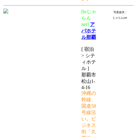
[toじゃ
写真提供：
らん
じゃらんnet
net]
ア
パホテ
ル那覇
[ 宿泊
> シテ
ィホテ
ル ]
那覇市
松山1-
4-16
沖縄の
幹線、
国道58
号線沿
い。ビ
ジネス
街「久