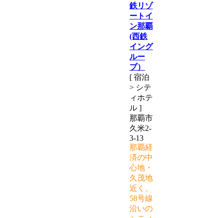
鉄リゾ
ートイ
ン那覇
(西鉄
イング
ルー
プ）
[ 宿泊
> シテ
ィホテ
ル ]
那覇市
久米2-
3-13
那覇経
済の中
心地・
久茂地
近く、
58号線
沿いの