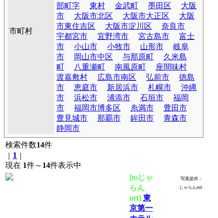
部町字
東村
金武町
墨田区
大阪
市
大阪市北区
大阪市大正区
大阪
市東住吉区
大阪市淀川区
奈良市
市町村
宇都宮市
宜野湾市
宮古島市
富士
市
小山市
小牧市
山形市
岐阜
市
岡山市中区
与那原町
久米島
町
八重瀬町
南風原町
座間味村
渡嘉敷村
広島市南区
弘前市
徳島
市
恵庭市
新居浜市
札幌市
沖縄
市
浜松市
浦添市
石垣市
福岡
市
福岡市博多区
糸満市
豊田市
豊見城市
那覇市
鉾田市
青森市
静岡市
検索件数
14
件
1
｜
｜
現在
1
件～
14
件表示中
[toじゃ
写真提供：
らん
じゃらんnet
net]
東
京第一