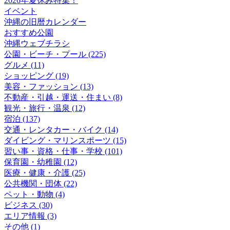
2026年夏休み特集！
イベント
沖縄の旧暦カレンダー
おすすめ公園
沖縄ウェブチラシ
公園・ビーチ・プール (225)
グルメ (11)
ショッピング (19)
美容・ファッション (13)
不動産・引越・運送・住まい (8)
観光・旅行・温泉 (12)
宿泊 (137)
交通・レンタカー・バイク (14)
ダイビング・マリンスポーツ (15)
習い事・資格・仕事・学校 (101)
保育園・幼稚園 (12)
医療・健康・介護 (25)
公共機関・団体 (22)
ペット・動物 (4)
ビジネス (30)
エリア情報 (3)
その他 (1)