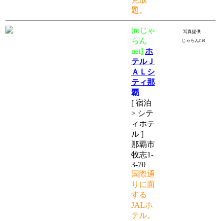
題。
[toじゃ
写真提供：
らん
じゃらんnet
net]
ホ
テルＪ
ＡＬシ
ティ那
覇
[ 宿泊
> シテ
ィホテ
ル ]
那覇市
牧志1-
3-70
国際通
りに面
する
JALホ
テル。