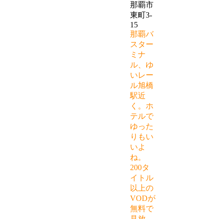
那覇市
東町3-
15
那覇バ
スター
ミナ
ル、ゆ
いレー
ル旭橋
駅近
く。ホ
テルで
ゆった
りもい
いよ
ね。
200タ
イトル
以上の
VODが
無料で
見放