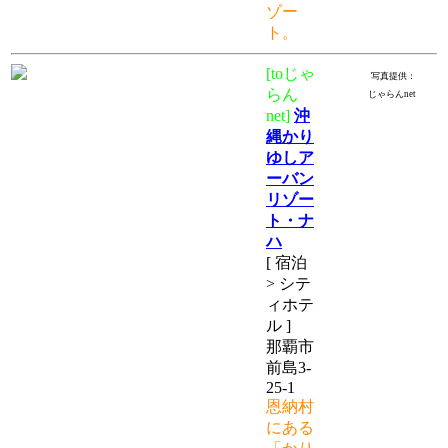
ゾー
ト。
[toじゃ
写真提供：
らん
じゃらんnet
net]
沖
縄かり
ゆしア
ーバン
リゾー
ト・ナ
ハ
[ 宿泊
> シテ
ィホテ
ル ]
那覇市
前島3-
25-1
恩納村
にある