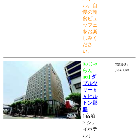
ル。自
慢の朝
食ビュ
ッフェ
をお楽
しみく
ださ
い。
[toじゃ
写真提供：
らん
じゃらんnet
net]
ダ
ブルツ
リーｂ
ｙヒル
トン那
覇
[ 宿泊
> シテ
ィホテ
ル ]