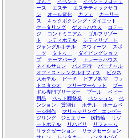
はんこ
イベント
イベントプロデュ
ース
エステ
エステティックサロ
ン
オール電化
カフェ
カーリー
ス
キックボクシング・ダイエット
ケータリング
ゲストハウス
コテー
ジ
コンドミニアム
ゴルフリゾー
ト
シティホテル
シティリゾート
ジャングルホテル
スウィーツ
スポ
ーツ
タトゥー
ダイビングショッ
プ
テーマパーク
トレーラハウス
ネイルサロン
バス運行
バーチャル
オフィス・レンタルオフィス
ビジネ
スホテル
ビーチ
ピアノ教室
フォ
トスタジオ
フリーマーケット
プー
ドル専門ブリーダー
プール
ベビー
用品
ペット葬祭業
ペンション
ペ
ンション、貸別荘
ホテル
ホームペ
ージ制作
マリッジリング エンゲー
ジリング ジュエリー 房指輪
リゾ
ートホテル
リハビリ
リフォーム
リラクゼーション
リラクゼーション
サロン
レンタカー
レンタルバイ