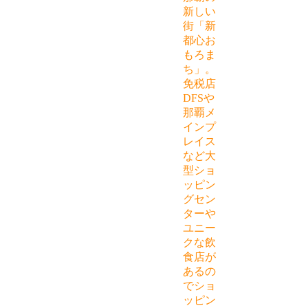
新しい
街「新
都心お
もろま
ち」。
免税店
DFSや
那覇メ
インプ
レイス
など大
型ショ
ッピン
グセン
ターや
ユニー
クな飲
食店が
あるの
でショ
ッピン