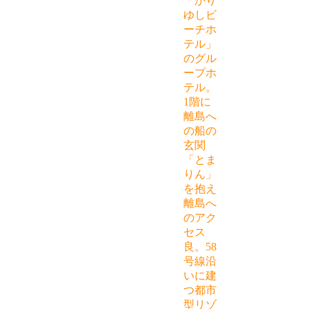
「かり
ゆしビ
ーチホ
テル」
のグル
ープホ
テル。
1階に
離島へ
の船の
玄関
「とま
りん」
を抱え
離島へ
のアク
セス
良。58
号線沿
いに建
つ都市
型リゾ