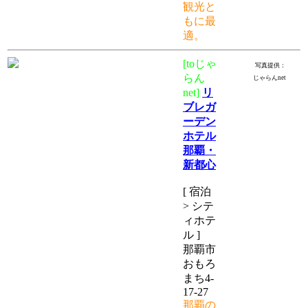
観光と
もに最
適。
[toじゃ
写真提供：
らん
じゃらんnet
net]
リ
ブレガ
ーデン
ホテル
那覇・
新都心
[ 宿泊
> シテ
ィホテ
ル ]
那覇市
おもろ
まち4-
17-27
那覇の