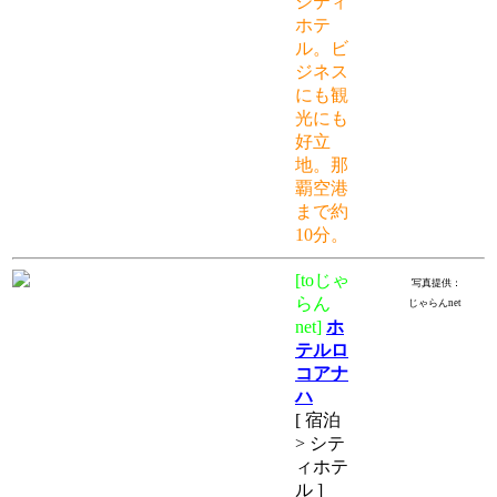
シティ
ホテ
ル。ビ
ジネス
にも観
光にも
好立
地。那
覇空港
まで約
10分。
[toじゃ
写真提供：
らん
じゃらんnet
net]
ホ
テルロ
コアナ
ハ
[ 宿泊
> シテ
ィホテ
ル ]