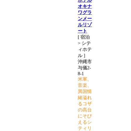
ホテル
オキナ
ワグラ
ンメー
ルリゾ
ート
[ 宿泊
> シテ
ィホテ
ル ]
沖縄市
与儀2-
8-1
米軍、
音楽、
異国情
緒溢れ
るコザ
の高台
にそび
えるシ
ティリ