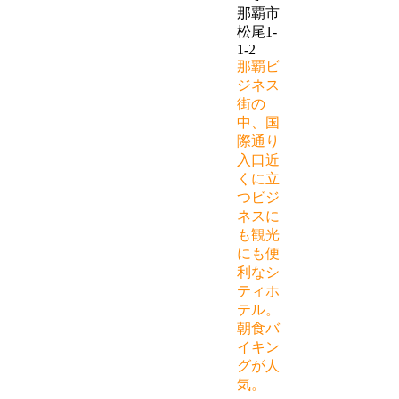
那覇市
松尾1-
1-2
那覇ビ
ジネス
街の
中、国
際通り
入口近
くに立
つビジ
ネスに
も観光
にも便
利なシ
ティホ
テル。
朝食バ
イキン
グが人
気。