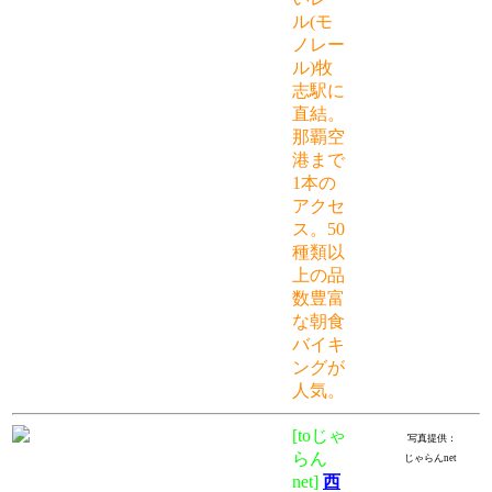
ル(モ
ノレー
ル)牧
志駅に
直結。
那覇空
港まで
1本の
アクセ
ス。50
種類以
上の品
数豊富
な朝食
バイキ
ングが
人気。
[toじゃ
写真提供：
らん
じゃらんnet
net]
西