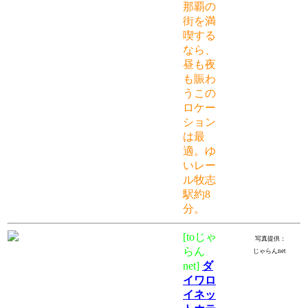
那覇の
街を満
喫する
なら、
昼も夜
も賑わ
うこの
ロケー
ション
は最
適。ゆ
いレー
ル牧志
駅約8
分。
[toじゃ
写真提供：
らん
じゃらんnet
net]
ダ
イワロ
イネッ