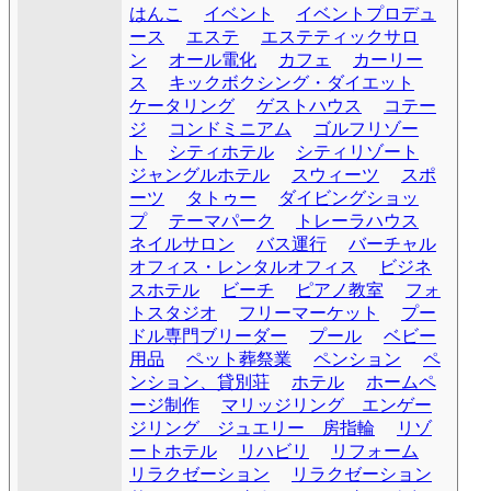
はんこ
イベント
イベントプロデュ
ース
エステ
エステティックサロ
ン
オール電化
カフェ
カーリー
ス
キックボクシング・ダイエット
ケータリング
ゲストハウス
コテー
ジ
コンドミニアム
ゴルフリゾー
ト
シティホテル
シティリゾート
ジャングルホテル
スウィーツ
スポ
ーツ
タトゥー
ダイビングショッ
プ
テーマパーク
トレーラハウス
ネイルサロン
バス運行
バーチャル
オフィス・レンタルオフィス
ビジネ
スホテル
ビーチ
ピアノ教室
フォ
トスタジオ
フリーマーケット
プー
ドル専門ブリーダー
プール
ベビー
用品
ペット葬祭業
ペンション
ペ
ンション、貸別荘
ホテル
ホームペ
ージ制作
マリッジリング エンゲー
ジリング ジュエリー 房指輪
リゾ
ートホテル
リハビリ
リフォーム
リラクゼーション
リラクゼーション