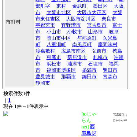
部町字
東村
金武町
墨田区
大阪
市
大阪市北区
大阪市大正区
大阪
市東住吉区
大阪市淀川区
奈良市
市町村
宇都宮市
宜野湾市
宮古島市
富士
市
小山市
小牧市
山形市
岐阜
市
岡山市中区
与那原町
久米島
町
八重瀬町
南風原町
座間味村
渡嘉敷村
広島市南区
弘前市
徳島
市
恵庭市
新居浜市
札幌市
沖縄
市
浜松市
浦添市
石垣市
福岡
市
福岡市博多区
糸満市
豊田市
豊見城市
那覇市
鉾田市
青森市
静岡市
検索件数
1
件
1
｜
｜
現在
1
件～
1
件表示中
[toじゃ
写真提供：
らん
じゃらんnet
net]
西
表島ジ