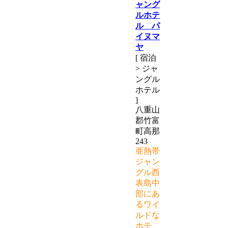
ャング
ルホテ
ル パ
イヌマ
ヤ
[ 宿泊
> ジャ
ングル
ホテル
]
八重山
郡竹富
町高那
243
亜熱帯
ジャン
グル西
表島中
部にあ
るワイ
ルドな
ホテ