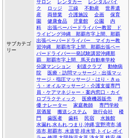
サロン
レンタカー
レンタルバイ
ク
ロッジ
三線
不動産
世界遺
産
両替業
介護施設
企画
保育
園
健康食品
児童館
公園
内
科
出張ペーパードライバー教習 ド
ライビング沖縄 那覇市字上間、那覇
出張ペーパードライバー マイカー教
サブカテゴ
習沖縄 那覇市字上間、那覇出張ペー
リー
パードライバー一発試験講習沖縄那
覇 那覇市字上間、馬天自動車学校
分譲マンション
剣道クラブ
動物病
院
医療・訪問マッサージ・出張マッ
サージ・指圧マッサージ・はり・きゅ
う・オイルマッサージ・介護支援専門
員・ケアマネジャー・案内窓口・カイ
ロプラクティック
医療機器販売
声
優 ナレーター
家庭教師
専門学校
居酒屋
搬送システム
旅行会社
楼
門
歯医者
歯科
民宿
水族館
水漏れ,水もれ,つまり,沖縄,宜野湾市,浦
添市,那覇市, 水道管,排水管,トイレ,ボイ
ラー,修理,太陽熱温水器,浄水器,格安,便