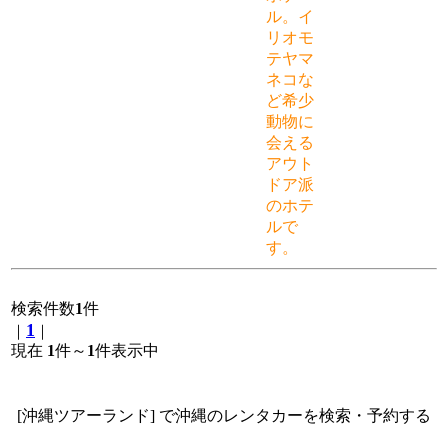
ル。イ
リオモ
テヤマ
ネコな
ど希少
動物に
会える
アウト
ドア派
のホテ
ルで
す。
検索件数
1
件
1
｜
｜
現在
1
件～
1
件表示中
[沖縄ツアーランド] で沖縄のレンタカーを検索・予約する