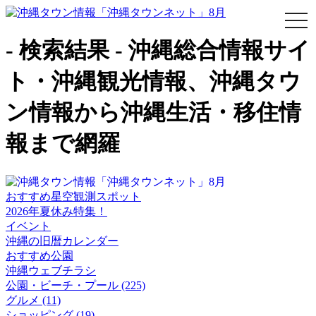
togg
navi
- 検索結果 - 沖縄総合情報サイ
ト・沖縄観光情報、沖縄タウ
ン情報から沖縄生活・移住情
報まで網羅
おすすめ星空観測スポット
2026年夏休み特集！
イベント
沖縄の旧暦カレンダー
おすすめ公園
沖縄ウェブチラシ
公園・ビーチ・プール (225)
グルメ (11)
ショッピング (19)