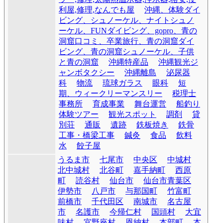
利屋,修理,なんでも屋
沖縄、体験ダイ
ビング、シュノーケル、ナイトシュノ
ーケル、FUNダイビング、gopro、青の
洞窟口コミ、卒業旅行、青の洞窟ダイ
ビング、青の洞窟シュノーケル、子供
と青の洞窟
沖縄特産品
沖縄観光ジ
ャンボタクシー
沖縄離島
泌尿器
科
物流
琉球ガラス
眼科
短
期、ウィークリーマンスリー
税理士
事務所
育成事業
舞台運営
船釣り
体験ツアー
観光スポット
調剤
貸
別荘
通販
遺跡
鉄板焼き
鉄骨
工事・橋梁工事
鍼灸
食品
飲料
水
餃子屋
うるま市
七尾市
中央区
中城村
北中城村
北谷町
嘉手納町
西原
町
読谷村
仙台市
仙台市青葉区
伊勢市
八戸市
与那国町
竹富町
前橋市
千代田区
南城市
名古屋
市
名護市
今帰仁村
国頭村
大宜
味村
宜野座村
恩納村
本部町
本