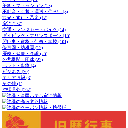
美容・ファッション (13)
不動産・引越・運送・住まい (8)
観光・旅行・温泉 (12)
宿泊 (137)
交通・レンタカー・バイク (14)
ダイビング・マリンスポーツ (15)
習い事・資格・仕事・学校 (101)
保育園・幼稚園 (12)
医療・健康・介護 (25)
公共機関・団体 (22)
ペット・動物 (4)
ビジネス (30)
エリア情報 (3)
その他 (1)
沖縄県外 (562)