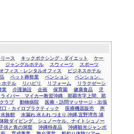
ーリース
キックボクシング・ダイエット
ケー
ジャングルホテル
スウィーツ
スポーツ
オフィス・レンタルオフィス
ビジネスホテル
品
ペット葬祭業
ペンション
ペンション、
トホテル
リハビリ
リフォーム
リラクゼーシ
替業
介護施設
企画
保育園
健康食品
児
ドライバー マイカー教習沖縄 那覇市字上間、那
クラブ
動物病院
医療・訪問マッサージ・出張
窓口・カイロプラクティック
医療機器販売
声
水族館
水漏れ,水もれ,つまり,沖縄,宜野湾市,浦
体験ダイビング、シュノーケル、ナイトシュノー
、子供と青の洞窟
沖縄特産品
沖縄観光ジャンボ
務所
育成事業
舞台運営
船釣り体験ツアー