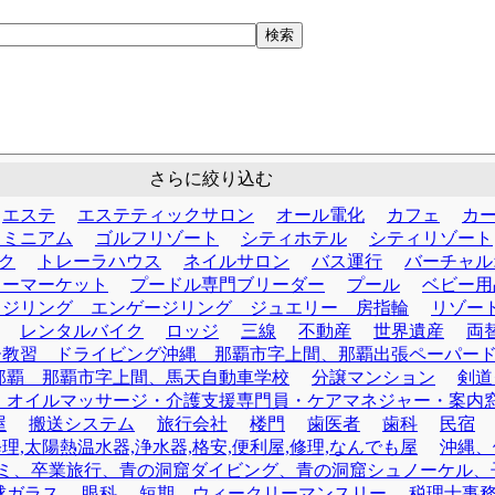
果
さらに絞り込む
エステ
エステティックサロン
オール電化
カフェ
カ
ドミニアム
ゴルフリゾート
シティホテル
シティリゾート
ク
トレーラハウス
ネイルサロン
バス運行
バーチャル
リーマーケット
プードル専門ブリーダー
プール
ベビー用
ッジリング エンゲージリング ジュエリー 房指輪
リゾー
レンタルバイク
ロッジ
三線
不動産
世界遺産
両
ー教習 ドライビング沖縄 那覇市字上間、那覇出張ペーパー
那覇 那覇市字上間、馬天自動車学校
分譲マンション
剣道
・オイルマッサージ・介護支援専門員・ケアマネジャー・案内
屋
搬送システム
旅行会社
楼門
歯医者
歯科
民宿
修理,太陽熱温水器,浄水器,格安,便利屋,修理,なんでも屋
沖縄、
窟口コミ、卒業旅行、青の洞窟ダイビング、青の洞窟シュノーケル
球ガラス
眼科
短期、ウィークリーマンスリー
税理士事