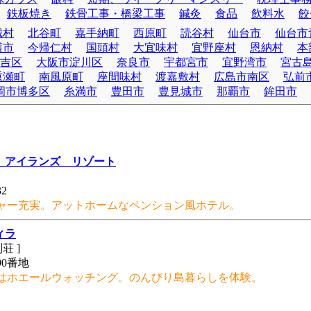
鉄板焼き
鉄骨工事・橋梁工事
鍼灸
食品
飲料水
餃
城村
北谷町
嘉手納町
西原町
読谷村
仙台市
仙台市
護市
今帰仁村
国頭村
大宜味村
宜野座村
恩納村
本
吉区
大阪市淀川区
奈良市
宇都宮市
宜野湾市
宮古
重瀬町
南風原町
座間味村
渡嘉敷村
広島市南区
弘前
岡市博多区
糸満市
豊田市
豊見城市
那覇市
鉾田市
 アイランズ リゾート
 ]
2
ャー充実。アットホームなペンション風ホテル。
ィラ
別荘 ]
0番地
はホエールウォッチング。のんびり島暮らしを体験。