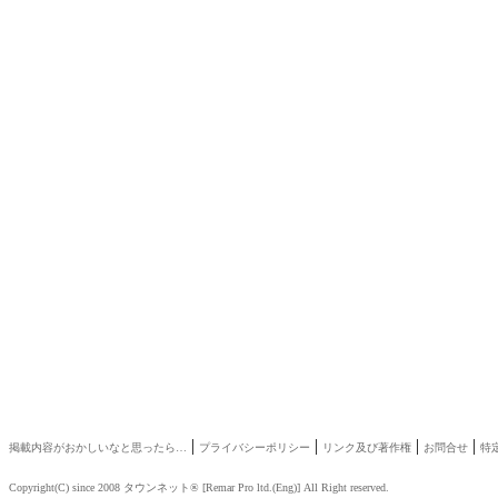
|
|
|
|
掲載内容がおかしいなと思ったら…
プライバシーポリシー
リンク及び著作権
お問合せ
特
Copyright(C) since 2008
タウンネット®
[
Remar Pro ltd.
(
Eng
)] All Right reserved.