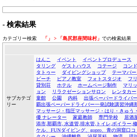
- 検索結果
カテゴリー検索
「」 > 「島尻郡座間味村」
での検索結
はんこ
イベント
イベントプロデュース
タリング
ゲストハウス
コテージ
コン
タトゥー
ダイビングショップ
テーマパー
ビーチ
ピアノ教室
フォトスタジオ
フ
貸別荘
ホテル
ホームページ制作
マリ
ョン
リラクゼーションサロン
レンタカー
サブカテゴ
童館
公園
内科
出張ペーパードライバ
リー
覇出張ペーパードライバー一発試験講習沖縄
マッサージ・指圧マッサージ・はり・きゅう
優 ナレーター
家庭教師
専門学校
居酒
添市,那覇市, 水道管,排水管,トイレ,ボイラー,
ケル、FUNダイビング、gopro、青の洞
タクシー
沖縄離島
泌尿器科
物流
琉