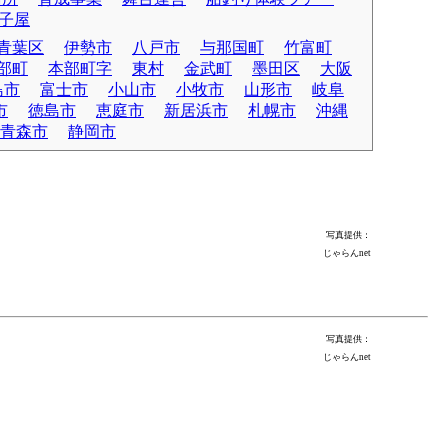
子屋
青葉区
伊勢市
八戸市
与那国町
竹富町
部町
本部町字
東村
金武町
墨田区
大阪
島市
富士市
小山市
小牧市
山形市
岐阜
市
徳島市
恵庭市
新居浜市
札幌市
沖縄
青森市
静岡市
写真提供：
じゃらんnet
写真提供：
じゃらんnet