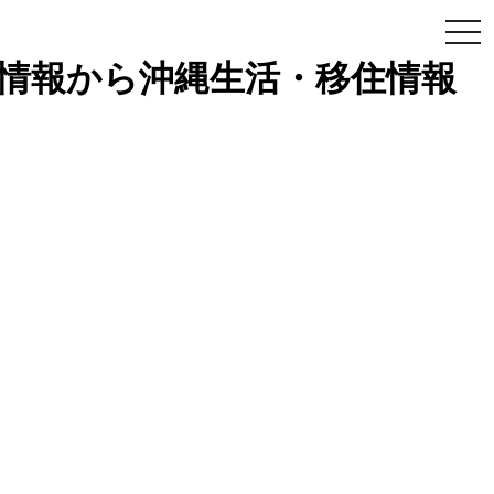
togg
navi
ン情報から沖縄生活・移住情報