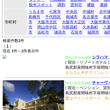
観光スポット
調剤
貸別荘
通販
遺跡
うるま市
七尾市
中央区
中城村
北中
前橋市
千代田区
南城市
名古屋市
名
市町村
市
大阪市北区
大阪市大正区
大阪市東住
市
岡山市中区
与那原町
久米島町
八
市
浜松市
浦添市
石垣市
福岡市
福
検索件数
2
件
1
｜
｜
現在
1
件～
2
件表示中
[toじゃらんnet]
シラハマ
[ 宿泊 > リゾートホテル
島尻郡座間味村字座間味3
もちろん年中マリンレジ
[toじゃらんnet]
チャーヴ
[ 宿泊 > ペンション、貸
島尻郡座間味村字座間味9
夏はマリンスポーツ、冬