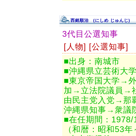
西銘順治 (にしめ じゅんじ)
3代目公選知事
[人物] [公選知事]
■出身：南城市
■沖縄県立芸術大
■東京帝国大学→外
加→立法院議員→
由民主党入党→那
沖縄県知事→衆議
■在任期間：1978/12
（和暦：昭和53年