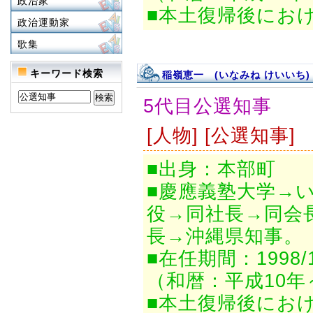
政治家
■本土復帰後にお
政治運動家
歌集
キーワード検索
稲嶺恵一 (いなみね けいいち)
5代目公選知事
[人物] [公選知事]
■出身：本部町
■慶應義塾大学→
役→同社長→同会
長→沖縄県知事。
■在任期間：1998/12
（和暦：平成10年
■本土復帰後にお