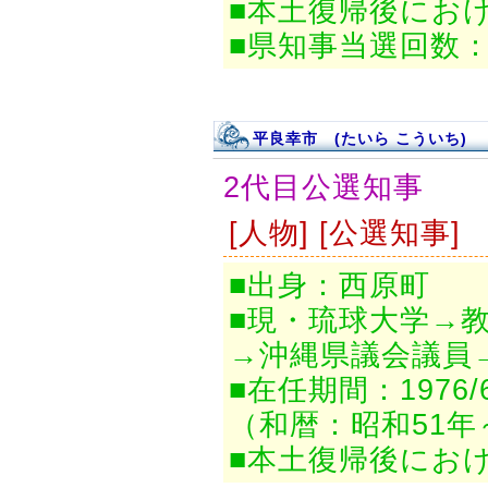
■本土復帰後にお
■県知事当選回数：
平良幸市 (たいら こういち)
2代目公選知事
[人物] [公選知事]
■出身：西原町
■現・琉球大学→
→沖縄県議会議員
■在任期間：1976/6/
（和暦：昭和51年
■本土復帰後にお