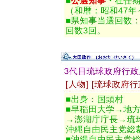
■
公選知事
・在任期間
（和暦：昭和47年
■県知事当選回数
回数3回。
大田政作 (おおた せいさく)
3代目琉球政府行政
[人物] [琉球政府
■出身：国頭村
■早稲田大学→地
→澎湖庁庁長→琉
沖縄自由民主党総
■沖縄自由民主党