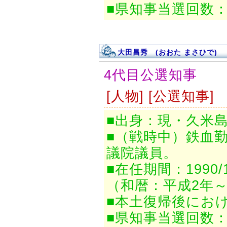
■県知事当選回数：
大田昌秀 (おおた まさひで)
4代目公選知事
[人物] [公選知事]
■出身：現・久米
■（戦時中）鉄血
議院議員。
■在任期間：1990/12
（和暦：平成2年～
■本土復帰後にお
■県知事当選回数：