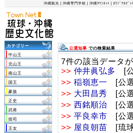
沖縄観光
|
沖縄専門学校
|
沖縄ﾀｳﾝﾈｯﾄ
|
ｵﾘｼﾞﾅﾙｸﾞ
カテゴリー
公選知事
での検索結果
中山王
7件の該当データ
北山王
>>
仲井眞弘多
[公
南山王
>>
稲嶺恵一
[公選
国王
豪族
>>
大田昌秀
[公選
正史
>>
西銘順治
[公選
武将
>>
平良幸市
[公選
按司
>>
屋良朝苗
[琉球
王女