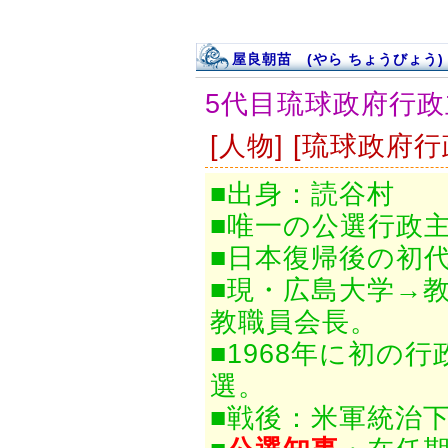
屋良朝苗 (やら ちょうびょう)
5代目琉球政府行政
[人物] [琉球政府行
■出身：読谷村
■唯一の公選行政
■日本復帰後の初
■現・広島大学→
教職員会長。
■1968年に初の
選。
■戦後：米軍統治