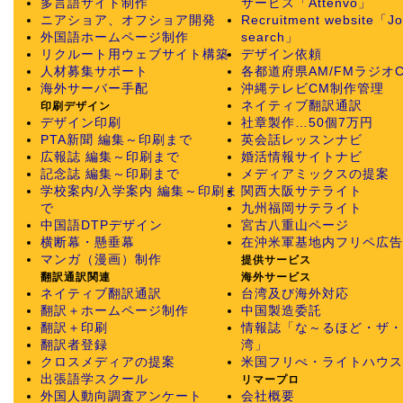
多言語サイト制作
サービス「Attenvo」
ニアショア、オフショア開発
Recruitment website「J
外国語ホームページ制作
search」
リクルート用ウェブサイト構築
デザイン依頼
人材募集サポート
各都道府県AM/FMラジオ
海外サーバー手配
沖縄テレビCM制作管理
ネイティブ翻訳通訳
印刷デザイン
デザイン印刷
社章製作…50個7万円
PTA新聞 編集～印刷まで
英会話レッスンナビ
広報誌 編集～印刷まで
婚活情報サイトナビ
記念誌 編集～印刷まで
メディアミックスの提案
学校案内/入学案内 編集～印刷ま
関西大阪サテライト
で
九州福岡サテライト
中国語DTPデザイン
宮古八重山ページ
横断幕・懸垂幕
在沖米軍基地内フリペ広告
マンガ（漫画）制作
提供サービス
翻訳通訳関連
海外サービス
ネイティブ翻訳通訳
台湾及び海外対応
翻訳＋ホームページ制作
中国製造委託
翻訳＋印刷
情報誌「な～るほど・ザ・
翻訳者登録
湾」
クロスメディアの提案
米国フリぺ・ライトハウス
出張語学スクール
リマープロ
外国人動向調査アンケート
会社概要