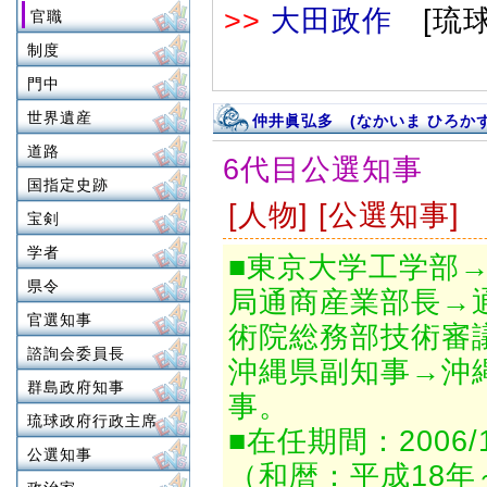
>>
大田政作
[琉球
官職
制度
門中
世界遺産
仲井眞弘多 (なかいま ひろかず
道路
6代目公選知事
国指定史跡
[人物] [公選知事]
宝剣
学者
■東京大学工学部
県令
局通商産業部長→
官選知事
術院総務部技術審
諮詢会委員長
沖縄県副知事→沖
群島政府知事
事。
琉球政府行政主席
■在任期間：2006/1
公選知事
（和暦：平成18年