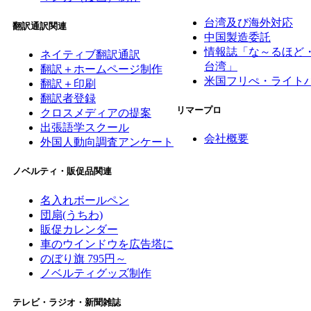
台湾及び海外対応
翻訳通訳関連
中国製造委託
情報誌「な～るほど
ネイティブ翻訳通訳
台湾」
翻訳＋ホームページ制作
米国フリぺ・ライト
翻訳＋印刷
翻訳者登録
リマープロ
クロスメディアの提案
出張語学スクール
会社概要
外国人動向調査アンケート
ノベルティ・販促品関連
名入れボールペン
団扇(うちわ)
販促カレンダー
車のウインドウを広告塔に
のぼり旗 795円～
ノベルティグッズ制作
テレビ・ラジオ・新聞雑誌