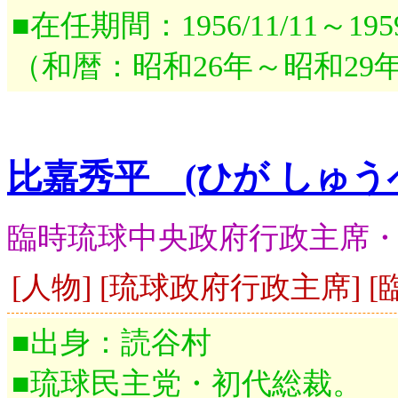
■在任期間：1956/11/11～1959/
（和暦：昭和26年～昭和29
比嘉秀平 (ひが しゅう
臨時琉球中央政府行政主席・
[人物] [琉球政府行政主席]
■出身：読谷村
■琉球民主党・初代総裁。