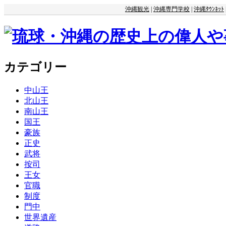
沖縄観光
|
沖縄専門学校
|
沖縄ﾀｳﾝﾈｯﾄ
カテゴリー
中山王
北山王
南山王
国王
豪族
正史
武将
按司
王女
官職
制度
門中
世界遺産