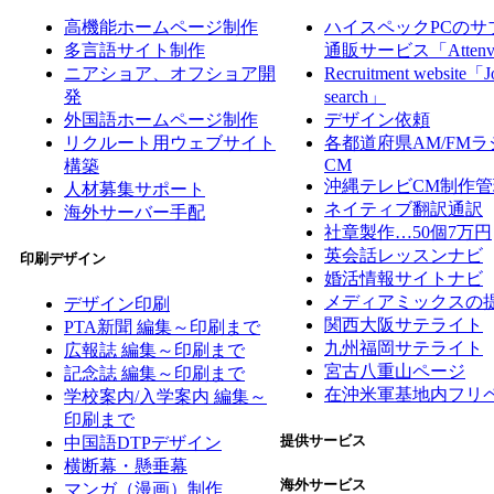
高機能ホームページ制作
ハイスペックPCのサ
多言語サイト制作
通販サービス「Atten
ニアショア、オフショア開
Recruitment website「J
発
search」
外国語ホームページ制作
デザイン依頼
リクルート用ウェブサイト
各都道府県AM/FMラ
CM
構築
沖縄テレビCM制作管
人材募集サポート
ネイティブ翻訳通訳
海外サーバー手配
社章製作…50個7万円
英会話レッスンナビ
印刷デザイン
婚活情報サイトナビ
メディアミックスの
デザイン印刷
関西大阪サテライト
PTA新聞 編集～印刷まで
九州福岡サテライト
広報誌 編集～印刷まで
宮古八重山ページ
記念誌 編集～印刷まで
在沖米軍基地内フリ
学校案内/入学案内 編集～
印刷まで
提供サービス
中国語DTPデザイン
横断幕・懸垂幕
海外サービス
マンガ（漫画）制作