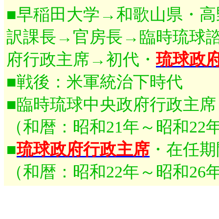
■早稲田大学→和歌山県・
訳課長→官房長→臨時琉球
府行政主席→初代・
琉球政
■戦後：米軍統治下時代
■臨時琉球中央政府行政主席・在任期
（和暦：昭和21年～昭和22
■
琉球政府行政主席
・在任期間：
（和暦：昭和22年～昭和26