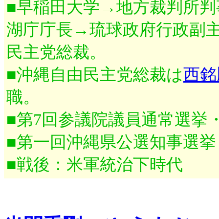
■早稲田大学→地方裁判所
湖庁庁長→琉球政府行政副
民主党総裁。
■沖縄自由民主党総裁は
西銘
職。
■第7回参議院議員通常選挙
■第一回沖縄県公選知事選挙
■戦後：米軍統治下時代