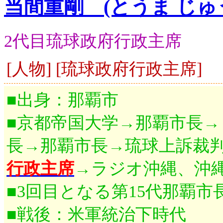
当間重剛 (とうま じゅ
2代目琉球政府行政主席
[人物] [琉球政府行政主席]
■出身：那覇市
■京都帝国大学→那覇市長
長→那覇市長→琉球上訴裁
行政主席
→ラジオ沖縄、沖
■3回目となる第15代那覇
■戦後：米軍統治下時代