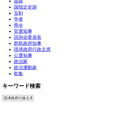
道路
国指定史跡
宝剣
学者
県令
官選知事
諮詢会委員長
群島政府知事
琉球政府行政主席
公選知事
政治家
政治運動家
歌集
キーワード検索