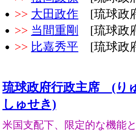
>>
大田政作
[琉球政府
>>
当間重剛
[琉球政府
>>
比嘉秀平
[琉球政府
琉球政府行政主席 (り
しゅせき)
米国支配下、限定的な機能