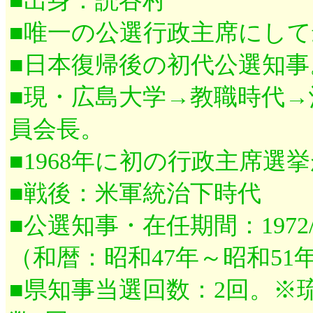
■出身：読谷村
■唯一の公選行政主席にし
■日本復帰後の初代公選知事
■現・広島大学→教職時代
員会長。
■1968年に初の行政主席選
■戦後：米軍統治下時代
■公選知事・在任期間：1972/5/1
（和暦：昭和47年～昭和51
■県知事当選回数：2回。※