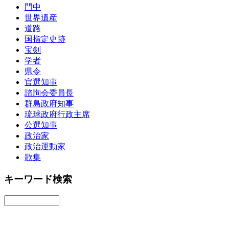
門中
世界遺産
道路
国指定史跡
宝剣
学者
県令
官選知事
諮詢会委員長
群島政府知事
琉球政府行政主席
公選知事
政治家
政治運動家
歌集
キーワード検索