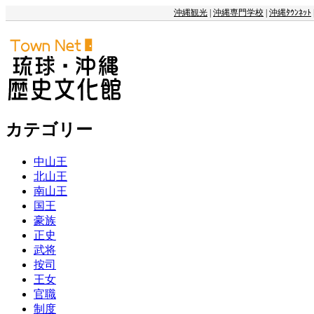
沖縄観光
|
沖縄専門学校
|
沖縄ﾀｳﾝﾈｯﾄ
カテゴリー
中山王
北山王
南山王
国王
豪族
正史
武将
按司
王女
官職
制度