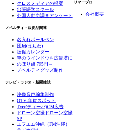
リマープロ
クロスメディアの提案
出張語学スクール
会社概要
外国人動向調査アンケート
ノベルティ・販促品関連
名入れボールペン
団扇(うちわ)
販促カレンダー
車のウインドウを広告塔に
のぼり旗 795円～
ノベルティグッズ制作
テレビ・ラジオ・新聞雑誌
映像音声編集制作
OTV-年賀スポット
Tver(ティーバ)CM広告
ドローン空撮
ドローン空撮
SP
エフエム沖縄（FM沖縄）