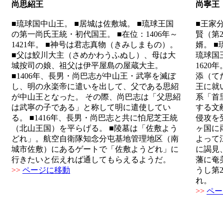
尚思紹王
尚寧王
■琉球国中山王。 ■居城は佐敷城。 ■琉球王国
■王家
の第一尚氏王統・初代国王。 ■在位：1406年～
賢（第
1421年。 ■神号は君志真物（きみしまもの）。
婿。 
■父は鮫川大主（さめかわうふぬし）、母は大
琉球国王
城按司の娘、祖父は伊平屋島の屋蔵大主。
1620
■1406年、長男・尚巴志が中山王・武寧を滅ぼ
添（て
し、明の永楽帝に遣いを出して、父である思紹
王に就
が中山王となった。 その際、尚巴志は「父思紹
系「首
は武寧の子である」と称して明に遣使してい
する文
る。 ■1416年、長男・尚巴志と共に怕尼芝王統
侵攻を
（北山王国）を平らげる。 ■陵墓は「佐敷よう
ヶ国に
どれ」。航空自衛隊知念分屯基地管理地区（南
よって
城市佐敷）にあるゲートで「佐敷ようどれ」に
に謁見
行きたいと伝えれば通してもらえるようだ。
藩に奄
>>
ページに移動
うし第
れ。
>>
ペー