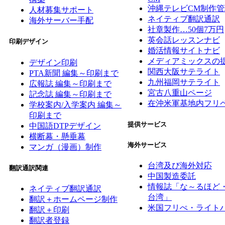
沖縄テレビCM制作管
人材募集サポート
ネイティブ翻訳通訳
海外サーバー手配
社章製作…50個7万円
英会話レッスンナビ
印刷デザイン
婚活情報サイトナビ
メディアミックスの
デザイン印刷
関西大阪サテライト
PTA新聞 編集～印刷まで
九州福岡サテライト
広報誌 編集～印刷まで
宮古八重山ページ
記念誌 編集～印刷まで
在沖米軍基地内フリ
学校案内/入学案内 編集～
印刷まで
提供サービス
中国語DTPデザイン
横断幕・懸垂幕
海外サービス
マンガ（漫画）制作
台湾及び海外対応
翻訳通訳関連
中国製造委託
情報誌「な～るほど
ネイティブ翻訳通訳
台湾」
翻訳＋ホームページ制作
米国フリぺ・ライト
翻訳＋印刷
翻訳者登録