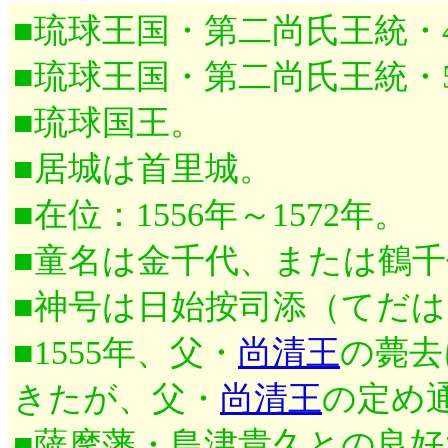
■琉球王国・第二尚氏王統・
■琉球王国・第二尚氏王統・
■琉球国王。
■居城は首里城。
■在位：1556年～1572年。
■童名は金千代、または鶴千
■神号は日始按司添（てだ
■1555年、父・
尚清王
の薨去
きたが、父・
尚清王
の定め
■薩摩藩・島津貴久との良