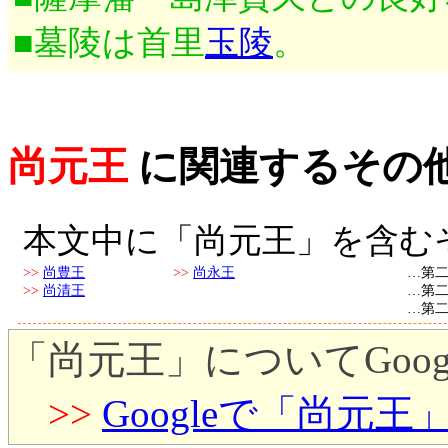
■墓陵は首里
玉陵
。
尚元王
に関連するその
本文中に「尚元王」を含む
>>
尚豊王
>>
尚永王
…第二
>>
尚清王
…第二
…第二
「尚元王」についてGoo
>>
Googleで「尚元