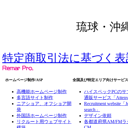
琉球・沖
特定商取引法に基づく表
ホームページ制作/ASP
全国及び特定エリア向けサービ
高機能ホームページ制作
ハイスペックPCのサ
多言語サイト制作
通販サービス「Atten
ニアショア、オフショア開
Recruitment website「J
発
search」
外国語ホームページ制作
デザイン依頼
リクルート用ウェブサイト
各都道府県AM/FMラ
CM
構築