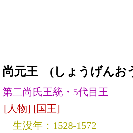
尚元王 (しょうげんおう
第二尚氏王統・5代目王
[人物] [国王]
生没年：1528-1572