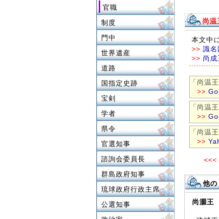
官職
尚温
制度
門中
本文中
>>
識名
世界遺産
>>
尚成
道路
「尚温王
国指定史跡
>>
G
宝剣
「尚温王
学者
>>
G
県令
「尚温王
>>
Ya
官選知事
諮詢会委員長
<<<
群島政府知事
他
琉球政府行政主席
尚灝王
公選知事