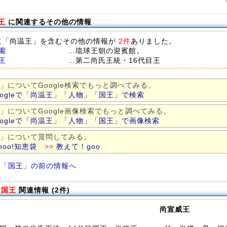
w
王
に関連するその他の情報
に「尚温王」を含むその他の情報が
2件
ありました。
園
…琉球王朝の迎賓館。
王
…第二尚氏王統・16代目王
」についてGoogle検索でもっと調べてみる。
oogleで「尚温王」「人物」「国王」で検索
」についてGoogle画像検索でもっと調べてみる。
oogleで「尚温王」「人物」「国王」で画像検索
」について質問してみる。
hoo!知恵袋
>>
教えて！goo
「国王」の前の情報へ
の
国王
関連情報 (2件)
尚宣威王