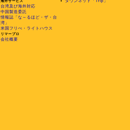
タウンネット「Trip」
海外サービス
台湾及び海外対応
中国製造委託
情報誌「な～るほど・ザ・台
湾」
米国フリぺ・ライトハウス
リマープロ
会社概要