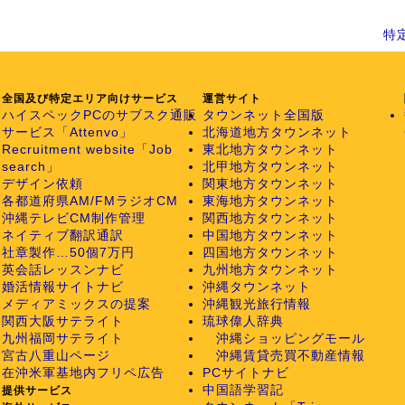
特
全国及び特定エリア向けサービス
運営サイト
ハイスペックPCのサブスク通販
タウンネット全国版
サービス「Attenvo」
北海道地方タウンネット
Recruitment website「Job
東北地方タウンネット
search」
北甲地方タウンネット
デザイン依頼
関東地方タウンネット
各都道府県AM/FMラジオCM
東海地方タウンネット
沖縄テレビCM制作管理
関西地方タウンネット
ネイティブ翻訳通訳
中国地方タウンネット
社章製作…50個7万円
四国地方タウンネット
英会話レッスンナビ
九州地方タウンネット
婚活情報サイトナビ
沖縄タウンネット
メディアミックスの提案
沖縄観光旅行情報
関西大阪サテライト
琉球偉人辞典
九州福岡サテライト
沖縄ショッピングモール
宮古八重山ページ
沖縄賃貸売買不動産情報
在沖米軍基地内フリペ広告
PCサイトナビ
中国語学習記
提供サービス