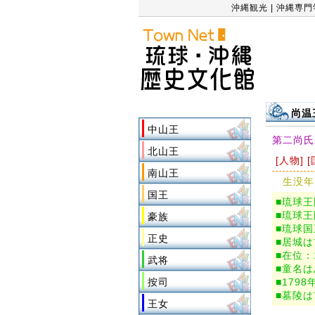
沖縄観光
|
沖縄専門
カテゴリー
尚温
中山王
第二尚氏
北山王
[人物] 
南山王
生没年：1
国王
■琉球
■琉球
豪族
■琉球国
正史
■居城
■在位：
武将
■童名
按司
■17
■墓陵は
王女