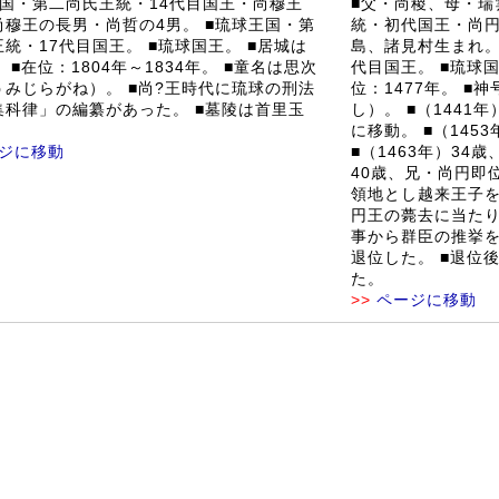
王国・第二尚氏王統・14代目国王・尚穆王
■父・尚稷、母・瑞
尚穆王の長男・尚哲の4男。 ■琉球王国・第
統・初代国王・尚円
統・17代目国王。 ■琉球国王。 ■居城は
島、諸見村生まれ。
 ■在位：1804年～1834年。 ■童名は思次
代目国王。 ■琉球国
うみじらがね）。 ■尚?王時代に琉球の刑法
位：1477年。 
集科律」の編纂があった。 ■墓陵は首里玉
し）。 ■（1441
に移動。 ■（145
ジに移動
■（1463年）34歳
40歳、兄・尚円即
領地とし越来王子を称
円王の薨去に当た
事から群臣の推挙
退位した。 ■退位
た。
>>
ページに移動