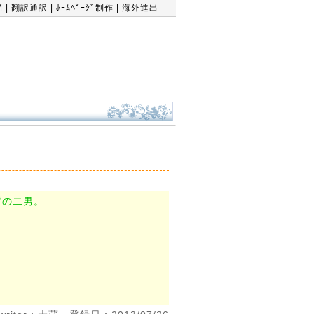
M
|
翻訳通訳
|
ﾎｰﾑﾍﾟｰｼﾞ制作
|
海外進出
哲の二男。