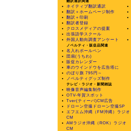
翻訳通訳関連
ネイティブ翻訳通訳
翻訳＋ホームページ制作
翻訳＋印刷
翻訳者登録
クロスメディアの提案
出張語学スクール
外国人動向調査アンケート
ノベルティ・販促品関連
名入れボールペン
団扇(うちわ)
販促カレンダー
車のウインドウを広告塔に
のぼり旗 795円～
ノベルティグッズ制作
テレビ・ラジオ・新聞雑誌
映像音声編集制作
OTV-年賀スポット
Tver(ティーバ)CM広告
ドローン空撮
ドローン空撮SP
エフエム沖縄（FM沖縄）ラジオ
CM
AMラジオ沖縄（ROK）ラジオ
CM