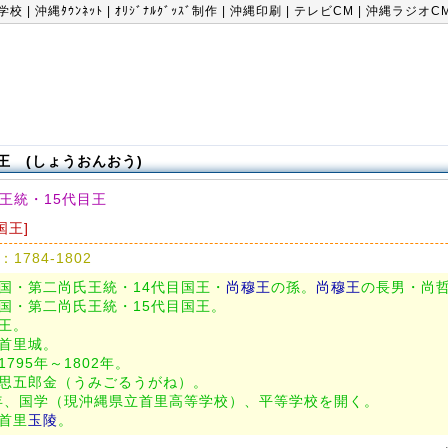
学校
|
沖縄ﾀｳﾝﾈｯﾄ
|
ｵﾘｼﾞﾅﾙｸﾞｯｽﾞ制作
|
沖縄印刷
|
テレビCM
|
沖縄ラジオC
王 (しょうおんおう)
王統・15代目王
[国王]
784-1802
王国・第二尚氏王統・14代目国王・
尚穆王
の孫。
尚穆王
の長男・尚
王国・第二尚氏王統・15代目国王。
王。
は首里城。
1795年～1802年。
は思五郎金（うみごるうがね）。
98年、国学（現沖縄県立首里高等学校）、平等学校を開く。
首里
玉陵
。