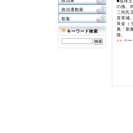
政治家
■琉球
の孫。
政治運動家
二尚氏王
首里城。
歌集
良金（
典「新
キーワード検索
陵。
>>
ペー