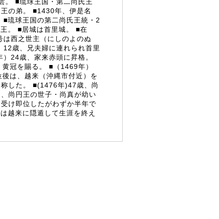
雲。 ■琉球王国・第二尚氏王
王の弟。 ■1430年、伊是名
 ■琉球王国の第二尚氏王統・2
王。 ■居城は首里城。 ■在
■神号は西之世主（にしのよのぬ
年）12歳、兄夫婦に連れられ首里
3年）24歳、家来赤頭に昇格。
、黄冠を賜る。 ■（1469年）
位後は、越来（沖縄市付近）を
した。 ■(1476年)47歳、尚
り、尚円王の世子・尚真が幼い
を受け即位したがわずか半年で
後は越来に隠遁して生涯を終え