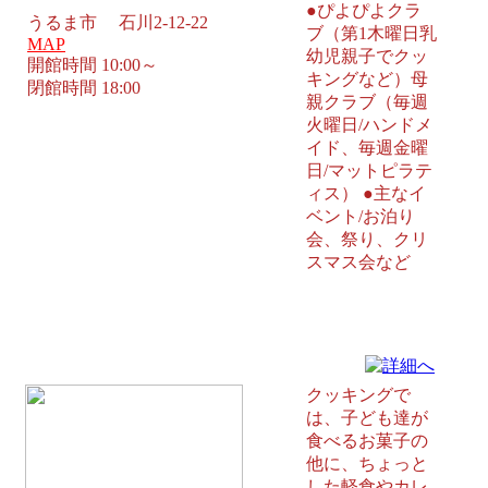
●ぴよぴよクラ
うるま市 石川2-12-22
ブ（第1木曜日乳
MAP
幼児親子でクッ
開館時間 10:00～
キングなど）母
閉館時間 18:00
親クラブ（毎週
火曜日/ハンドメ
イド、毎週金曜
日/マットピラテ
ィス） ●主なイ
ベント/お泊り
会、祭り、クリ
スマス会など
島袋児童館 中頭郡北中城村
クッキングで
は、子ども達が
食べるお菓子の
他に、ちょっと
した軽食やカレ