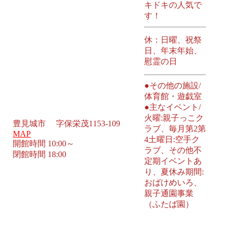
キドキの人気で
す！
休：日曜、祝祭
日、年末年始、
慰霊の日
●その他の施設/
体育館・遊戯室
●主なイベント/
火曜:親子っこク
豊見城市 字保栄茂1153-109
ラブ、毎月第2第
MAP
4土曜日:空手ク
開館時間 10:00～
ラブ、その他不
閉館時間 18:00
定期イベントあ
り、夏休み期間:
おばけめいろ、
親子通園事業
（ふたば園）