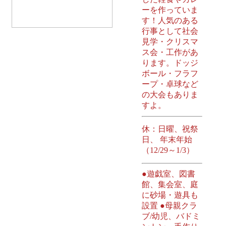
ーを作っていま
す！人気のある
行事として社会
見学・クリスマ
ス会・工作があ
ります。ドッジ
ボール・フラフ
ープ・卓球など
の大会もありま
すよ。
休：日曜、祝祭
日、 年末年始
（12/29～1/3）
●遊戯室、図書
館、集会室、庭
に砂場・遊具も
設置 ●母親クラ
ブ/幼児、バドミ