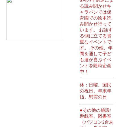
8月の子供達によ
る読み聞かせキ
ャラバンでは保
育園での絵本読
み聞かせ行って
います。 お話す
る側に立てる貴
重なイベントで
す。 その他、年
間を通して子ど
も達が喜ぶイベ
ントを随時企画
中！
休：日曜、国民
の祝日、年末年
始、慰霊の日
●その他の施設/
遊戯室、図書室
（パソコン2台あ