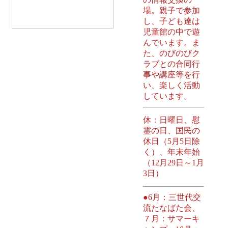
場。親子で参加
し、子ども達は
児童館の中で遊
んでいます。ま
た、のびのびク
ラブとの合同行
事や講座等を行
い、楽しく活動
しています。
休：日曜日、慰
霊の日、国民の
休日（5月5日除
く）、年末年始
（12月29日～1月
3日）
●6月：三世代交
流たなばた会、
７月：サマーキ