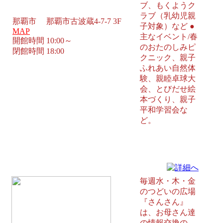
ブ、もくようク
ラブ（乳幼児親
那覇市 那覇市古波蔵4-7-7 3F
子対象）など ●
MAP
主なイベント/春
開館時間 10:00～
のおたのしみピ
閉館時間 18:00
クニック、親子
ふれあい自然体
験、親睦卓球大
会、とびだせ絵
本づくり、親子
平和学習会な
ど。
金城児童館 那覇市
毎週水・木・金
のつどいの広場
『さんさん』
は、お母さん達
の情報交換の