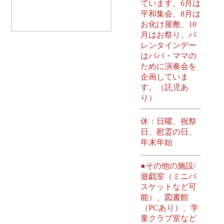
ています。6月は
平和集会、8月は
お化け屋敷、10
月はお祭り、バ
レンタインデー
はパパ・ママの
ために演奏会を
企画していま
す。（託児あ
り）
休：日曜、祝祭
日、慰霊の日、
年末年始
●その他の施設/
遊戯室（ミニバ
スケットなど可
能）、図書館
（PCあり）、学
童クラブ室など