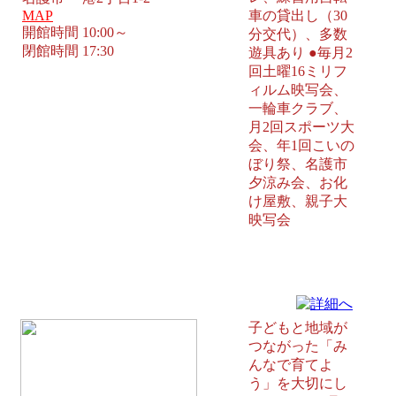
MAP
車の貸出し（30
開館時間 10:00～
分交代）、多数
閉館時間 17:30
遊具あり ●毎月2
回土曜16ミリフ
ィルム映写会、
一輪車クラブ、
月2回スポーツ大
会、年1回こいの
ぼり祭、名護市
夕涼み会、お化
け屋敷、親子大
映写会
いしかわ児童館 うるま市
子どもと地域が
つながった「み
んなで育てよ
う」を大切にし