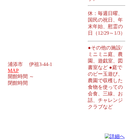
休：毎週日曜、
国民の祝日、年
末年始、慰霊の
日（12/29～1/3）
●その他の施設/
ミニミニ庭、農
園、遊戯室、図
浦添市 伊祖3-44-1
書室など ●庭で
MAP
のビー玉遊び、
開館時間 ～
農園で収穫した
閉館時間
食物を使っての
会食、三線、お
話、チャレンジ
クラブなど
小禄児童館 那覇市