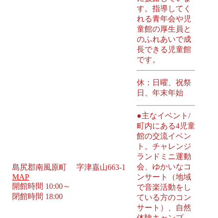
す。指導してく
れる青年会や児
童館の厚生員と
のふれあいで成
長できる児童館
です。
休：日曜、祝祭
日、年末年始
●主なイベント/
町内にある4児童
館の交流イベン
ト。チャレンジ
ランドミニ運動
会、ゆかいなコ
島尻郡南風原町 字津嘉山663-1
MAP
ンサート（地域
開館時間 10:00～
で音楽活動をし
閉館時間 18:00
ている方のコン
サート）、自然
体験キャンプ