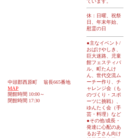
ています。
休：日曜、祝祭
日、年末年始、
慰霊の日
●主なイベント/
おばけやしき、
巨大迷路、児童
館フェスティバ
ル、町たんけ
ん、世代交流ム
ーチー作り、チ
中頭郡西原町 翁長665番地
MAP
ャレンジ会（も
開館時間 10:00～
のづくり・スポ
閉館時間 17:30
ーツに挑戦）、
ゆんたく会（手
芸・料理）など
●その他/成長・
発達に心配のあ
るお子さん向け