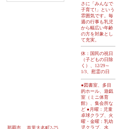
さに「みんなで
子育て!」という
雰囲気です。毎
週の行事も乳児
から幅広い年齢
の方を対象とし
て充実。
休：国民の祝日
（子どもの日除
く）、12/29～
1/3、慰霊の日
●図書室、多目
的ホール、遊戯
室（ミニ体育
館）、集会所な
ど ●月曜：児童
卓球クラブ、火
曜・金曜：乳幼
児クラブ、水
那覇市 首里大名町2-75