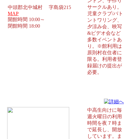
ントン、手作り
サークルあり。
中頭郡北中城村 字島袋215
MAP
児童クラブ/バト
開館時間 10:00～
ントワリング、
閉館時間 18:00
夕涼み会、映写
&ビデオ会など
多数イベントあ
り。※館利用は
原則村在住者に
限る。利用者登
録届けの提出が
必要。
経塚児童センター 浦添市
中高生向けに毎
週火曜日の利用
時間を夜７時ま
で延長し、開放
しています。ま