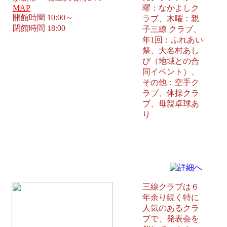
MAP
曜：なかよしク
開館時間 10:00～
ラブ、木曜：親
閉館時間 18:00
子三線 クラブ、
年1回：ふれあい
祭、大名村あし
び（地域との合
同イベント）、
その他：空手ク
ラブ、体操クラ
ブ、母親卓球あ
り
真嘉部コミュニティセンター 豊
見城市
三線クラブは６
年余り続く特に
人気のあるクラ
ブで、発表会を