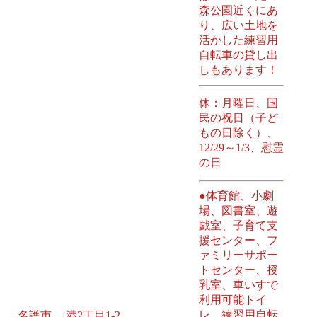
森公園近くにあ
り、広い土地を
活かした練習用
自転車の貸し出
しもあります！
休：月曜日、国
民の祝日（子ど
もの日除く）、
12/29～1/3、慰霊
の日
●体育館、小劇
場、図書室、遊
戯室、子育て支
援センター、フ
ァミリーサポー
トセンター、授
乳室、車いすで
利用可能トイ
レ、練習用自転
名護市 港2丁目1-2