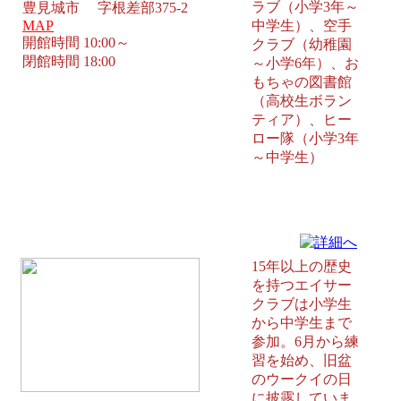
ラブ（小学3年～
豊見城市 字根差部375-2
MAP
中学生）、空手
開館時間 10:00～
クラブ（幼稚園
閉館時間 18:00
～小学6年）、お
もちゃの図書館
（高校生ボラン
ティア）、ヒー
ロー隊（小学3年
～中学生）
津嘉山児童館 島尻郡南風原町
15年以上の歴史
を持つエイサー
クラブは小学生
から中学生まで
参加。6月から練
習を始め、旧盆
のウークイの日
に披露していま