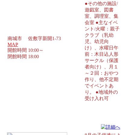
●その他の施設/
遊戯室、図書
室、調理室、集
会室 ●主なイベ
ント/火曜：親子
クラブ（乳幼
南城市 佐敷字新開1-73
児、幼児向
MAP
け）、水曜日午
開館時間 10:00～
前：木目込人形
閉館時間 18:00
サークル（保護
者向け）、月１
～２回：おやつ
作り、他不定期
でイベントあ
り。 ●地域外の
受け入れ可
西崎太陽児童センター 糸満市