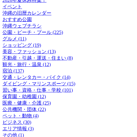
2026年夏休み特集！
イベント
沖縄の旧暦カレンダー
おすすめ公園
沖縄ウェブチラシ
公園・ビーチ・プール (225)
グルメ (11)
ショッピング (19)
美容・ファッション (13)
不動産・引越・運送・住まい (8)
観光・旅行・温泉 (12)
宿泊 (137)
交通・レンタカー・バイク (14)
ダイビング・マリンスポーツ (15)
習い事・資格・仕事・学校 (101)
保育園・幼稚園 (12)
医療・健康・介護 (25)
公共機関・団体 (22)
ペット・動物 (4)
ビジネス (30)
エリア情報 (3)
その他 (1)